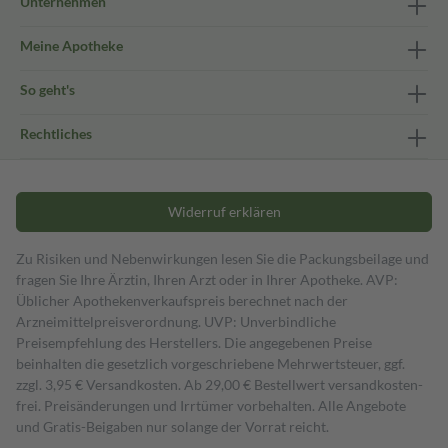
Unternehmen
Meine Apotheke
So geht's
Rechtliches
Widerruf erklären
Zu Risiken und Nebenwirkungen lesen Sie die Packungsbeilage und
fragen Sie Ihre Ärztin, Ihren Arzt oder in Ihrer Apotheke. AVP:
Üblicher Apothekenverkaufspreis berechnet nach der
Arzneimittelpreisverordnung. UVP: Unverbindliche
Preisempfehlung des Herstellers. Die angegebenen Preise
beinhalten die gesetzlich vorgeschriebene Mehrwertsteuer, ggf.
zzgl. 3,95 € Versandkosten. Ab 29,00 € Bestell­wert versand­kosten­
frei. Preisänderungen und Irrtümer vorbehalten. Alle Angebote
und Gratis-Beigaben nur solange der Vorrat reicht.