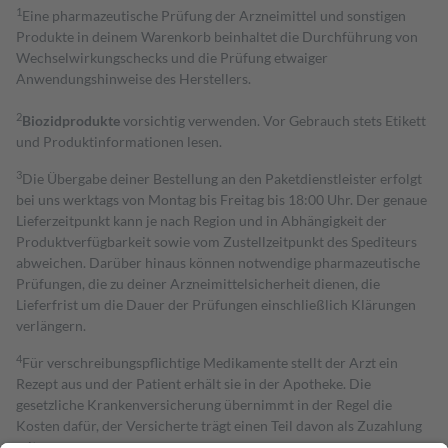
1
Eine pharmazeutische Prüfung der Arzneimittel und sonstigen
Produkte in deinem Warenkorb beinhaltet die Durchführung von
Wechselwirkungschecks und die Prüfung etwaiger
Anwendungshinweise des Herstellers.
2
Biozidprodukte
vorsichtig verwenden. Vor Gebrauch stets Etikett
und Produktinformationen lesen.
3
Die Übergabe deiner Bestellung an den Paketdienstleister erfolgt
bei uns werktags von Montag bis Freitag bis 18:00 Uhr. Der genaue
Lieferzeitpunkt kann je nach Region und in Abhängigkeit der
Produktverfügbarkeit sowie vom Zustellzeitpunkt des Spediteurs
abweichen. Darüber hinaus können notwendige pharmazeutische
Prüfungen, die zu deiner Arzneimittelsicherheit dienen, die
Lieferfrist um die Dauer der Prüfungen einschließlich Klärungen
verlängern.
4
Für verschreibungspflichtige Medikamente stellt der Arzt ein
Rezept aus und der Patient erhält sie in der Apotheke. Die
gesetzliche Krankenversicherung übernimmt in der Regel die
Kosten dafür, der Versicherte trägt einen Teil davon als Zuzahlung
mit.