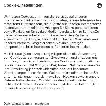
Grundsätzlich leisten Mitglieder Zuzahlungen in Höhe von zehn
Prozent des Abgabepreises,
mindestens
jedoch
fünf Euro
und
höchstens zehn Euro.
Es sind jedoch nie mehr als die tatsächlichen
Kosten der Leistung zu entrichten.
Diese Regeln gelten grundsätzlich auch für Online-Apotheken.
Bei Heilmitteln und häuslicher Krankenpflege beträgt die
Zuzahlung zehn Prozent der Kosten sowie zehn Euro je
Verordnung.
Um das Engagement der Versicherten für ihre eigene Gesundheit zu
stärken und die besondere Stellung der Familie zu unterstützen,
fallen
keine Zuzahlungen
an bei:
• Kindern und Jugendlichen bis zum vollendeten 18. Lebensjahr
mit Ausnahme der Fahrkosten
• Untersuchungen zur Vorsorge und Früherkennung, die von der
GKV getragen werden
• empfohlenen Schutzimpfungen
• Harn- und Blutteststreifen
Wir nutzen Trusted Shops als unabhängigen Dienstleister für die
Einholung von Bewertungen. Trusted Shops hat Maßnahmen
getroffen, um sicherzustellen, dass es sich um echte Bewertungen