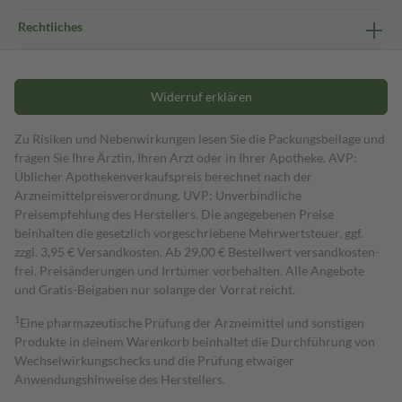
Rechtliches
Widerruf erklären
Zu Risiken und Nebenwirkungen lesen Sie die Packungsbeilage und
fragen Sie Ihre Ärztin, Ihren Arzt oder in Ihrer Apotheke. AVP:
Üblicher Apothekenverkaufspreis berechnet nach der
Arzneimittelpreisverordnung. UVP: Unverbindliche
Preisempfehlung des Herstellers. Die angegebenen Preise
beinhalten die gesetzlich vorgeschriebene Mehrwertsteuer, ggf.
zzgl. 3,95 € Versandkosten. Ab 29,00 € Bestell­wert versand­kosten­
frei. Preisänderungen und Irrtümer vorbehalten. Alle Angebote
und Gratis-Beigaben nur solange der Vorrat reicht.
1
Eine pharmazeutische Prüfung der Arzneimittel und sonstigen
Produkte in deinem Warenkorb beinhaltet die Durchführung von
Wechselwirkungschecks und die Prüfung etwaiger
Anwendungshinweise des Herstellers.