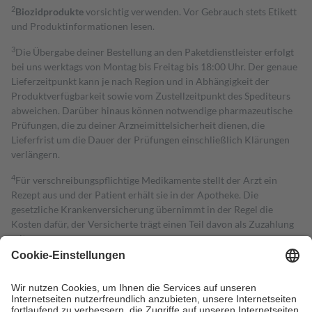
2
Biozidprodukte
vorsichtig verwenden. Vor Gebrauch stets Etikett
und Produktinformationen lesen.
3
Die Übergabe deiner Bestellung an den Paketdienstleister erfolgt
bei uns werktags von Montag bis Freitag bis 18:00 Uhr. Der genaue
Lieferzeitpunkt kann je nach Region und in Abhängigkeit der
Produktverfügbarkeit sowie vom Zustellzeitpunkt des Spediteurs
abweichen. Darüber hinaus können notwendige pharmazeutische
Prüfungen, die zu deiner Arzneimittelsicherheit dienen, die
Lieferfrist um die Dauer der Prüfungen einschließlich Klärungen
verlängern.
4
Für verschreibungspflichtige Medikamente stellt der Arzt ein
Rezept aus und der Patient erhält sie in der Apotheke. Die
gesetzliche Krankenversicherung übernimmt in der Regel die
Kosten dafür, der Versicherte trägt einen Teil davon als Zuzahlung
mit.
Grundsätzlich leisten Mitglieder Zuzahlungen in Höhe von zehn
Prozent des Abgabepreises,
mindestens
jedoch
fünf Euro
und
höchstens zehn Euro.
Es sind jedoch nie mehr als die tatsächlichen
Kosten der Leistung zu entrichten.
Diese Regeln gelten grundsätzlich auch für Online-Apotheken.