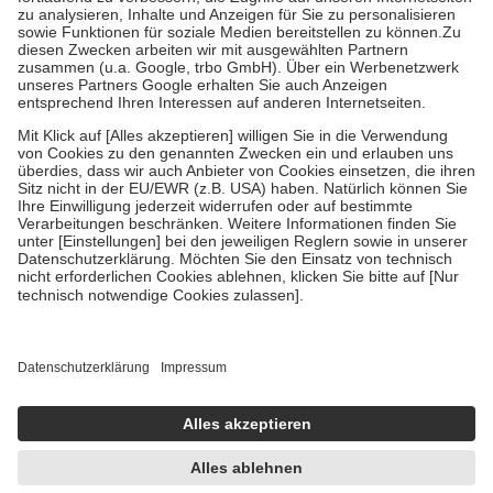
Bei Heilmitteln und häuslicher Krankenpflege beträgt die
Zuzahlung zehn Prozent der Kosten sowie zehn Euro je
Verordnung.
Um das Engagement der Versicherten für ihre eigene Gesundheit zu
stärken und die besondere Stellung der Familie zu unterstützen,
fallen
keine Zuzahlungen
an bei:
• Kindern und Jugendlichen bis zum vollendeten 18. Lebensjahr
mit Ausnahme der Fahrkosten
• Untersuchungen zur Vorsorge und Früherkennung, die von der
GKV getragen werden
• empfohlenen Schutzimpfungen
• Harn- und Blutteststreifen
Wir nutzen Trusted Shops als unabhängigen Dienstleister für die
Einholung von Bewertungen. Trusted Shops hat Maßnahmen
getroffen, um sicherzustellen, dass es sich um echte Bewertungen
handelt. Mehr Informationen findest du hier:
https://help.etrusted.com/hc/de/articles/4419944605341
Einige Bilder und Inhalte wurden unter Zuhilfenahme künstlicher
Intelligenz erstellt.