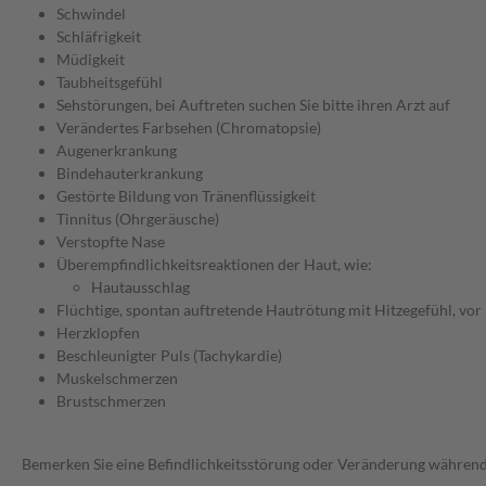
Schwindel
Schläfrigkeit
Müdigkeit
Taubheitsgefühl
Sehstörungen, bei Auftreten suchen Sie bitte ihren Arzt auf
Verändertes Farbsehen (Chromatopsie)
Augenerkrankung
Bindehauterkrankung
Gestörte Bildung von Tränenflüssigkeit
Tinnitus (Ohrgeräusche)
Verstopfte Nase
Überempfindlichkeitsreaktionen der Haut, wie:
Hautausschlag
Flüchtige, spontan auftretende Hautrötung mit Hitzegefühl, vor 
Herzklopfen
Beschleunigter Puls (Tachykardie)
Muskelschmerzen
Brustschmerzen
Bemerken Sie eine Befindlichkeitsstörung oder Veränderung während 