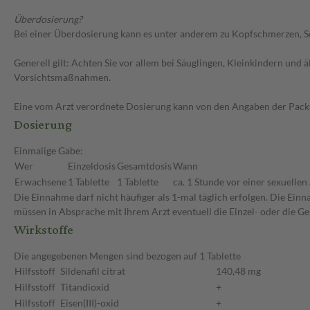
Überdosierung?
Bei einer Überdosierung kann es unter anderem zu Kopfschmerzen, S
Generell gilt: Achten Sie vor allem bei Säuglingen, Kleinkindern un
Vorsichtsmaßnahmen.
Eine vom Arzt verordnete Dosierung kann von den Angaben der Packun
Dosierung
Einmalige Gabe:
Wer
Einzeldosis
Gesamtdosis
Wann
Erwachsene
1 Tablette
1 Tablette
ca. 1 Stunde vor einer sexuellen 
Die Einnahme darf nicht häufiger als 1-mal täglich erfolgen. Die Ein
müssen in Absprache mit Ihrem Arzt eventuell die Einzel- oder die 
Wirkstoffe
Die angegebenen Mengen sind bezogen auf 1 Tablette
Hilfsstoff
Sildenafil citrat
140,48 mg
Hilfsstoff
Titandioxid
+
Hilfsstoff
Eisen(III)-oxid
+