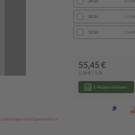
24 St
(1,29 € 
20 St
(1,53 € 
12 St
(1,44 € 
55,45 €
1,16 € / 1 St
E-Rezept einlösen
Zuzahlungen und Eigenanteile in