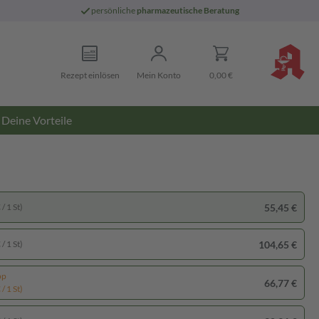
persönliche
pharmazeutische Beratung
Rezept einlösen
Mein Konto
0,00 €
Deine Vorteile
55,45 €
/ 1 St)
104,65 €
/ 1 St)
pp
66,77 €
/ 1 St)