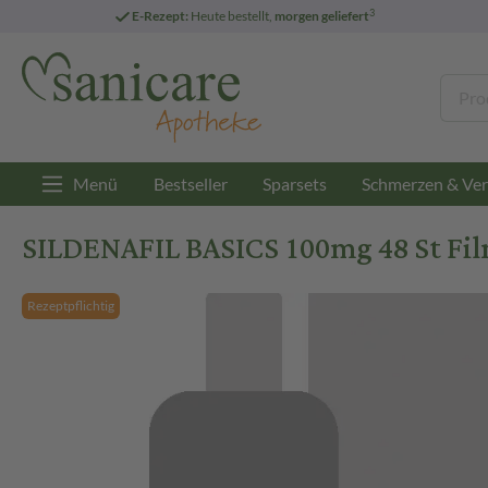
3
E-Rezept:
Heute bestellt,
morgen geliefert
Menü
Bestseller
Sparsets
Schmerzen & Ver
SILDENAFIL BASICS 100mg 48 St Fil
Rezeptpflichtig