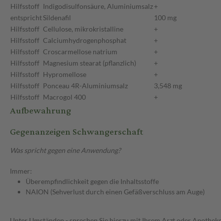
Hilfsstoff
Indigodisulfonsäure, Aluminiumsalz
+
entspricht
Sildenafil
100 mg
Hilfsstoff
Cellulose, mikrokristalline
+
Hilfsstoff
Calciumhydrogenphosphat
+
Hilfsstoff
Croscarmellose natrium
+
Hilfsstoff
Magnesium stearat (pflanzlich)
+
Hilfsstoff
Hypromellose
+
Hilfsstoff
Ponceau 4R-Aluminiumsalz
3,548 mg
Hilfsstoff
Macrogol 400
+
Aufbewahrung
Gegenanzeigen Schwangerschaft
Was spricht gegen eine Anwendung?
Immer:
Überempfindlichkeit gegen die Inhaltsstoffe
NAION (Sehverlust durch einen Gefäßverschluss am Auge)
Unter Umständen - sprechen Sie hierzu mit Ihrem Arzt oder Apotheke