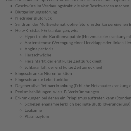
Geschwüre im Verdauungstrakt, die akut Beschwerden machen
Blutgerinnungsstörung
Niedriger Blutdruck
Syndrom der Multisystematrophie (Störung der körpereigenen B
Herz-Kreislauf-Erkrankungen, wie:
Hypertrophe Kardiomyopathie (Herzmuskelerkrankung mit
Aortenstenose (Verengung einer Herzklappe der linken Her
Angina pectoris
Herzschwäche
Herzinfarkt, der erst kurze Zeit zurückliegt
Schlaganfall, der erst kurze Zeit zurückliegt
Eingeschränkte Nierenfunktion
Eingeschränkte Leberfunktion
Degenerative Retinaerkrankung (Erbliche Netzhauterkrankung 
Penismissbildungen, wie z. B. Verkrümmungen
Erkrankungen bei denen ein Priapismus auftreten kann (Stunden
Sichelzellenanämie (erblich bedingte Blutbildveränderung)
Leukämie
Plasmozytom