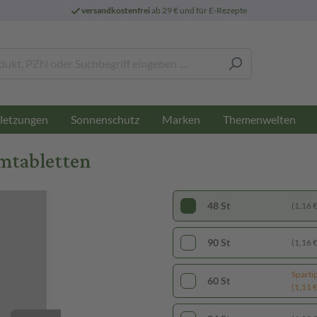
versandkostenfrei
ab 29 € und für E-Rezepte
letzungen
Sonnenschutz
Marken
Themenwelten
mtabletten
48 St
(1,16 € 
90 St
(1,16 € 
Sparti
60 St
(1,11 € 