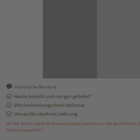
Abbildung kann abweichen
Persönliche Beratung
Heute bestellt und morgen geliefert³
Wechselwirkungscheck inklusive
Versandkostenfreie Lieferung
Bei der Einlösung eines Kassenrezeptes werden nur die gesetzlichen 
Rechnung gestellt.⁴