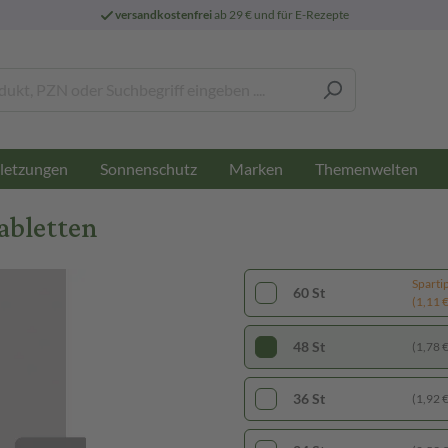
versandkostenfrei
ab 29 € und für E-Rezepte
letzungen
Sonnenschutz
Marken
Themenwelten
abletten
Sparti
60 St
(1,11 € 
48 St
(1,78 € 
36 St
(1,92 € 