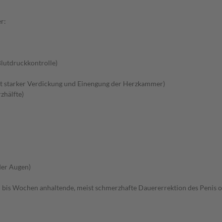
r:
lutdruckkontrolle)
 starker Verdickung und Einengung der Herzkammer)
zhälfte)
der Augen)
 bis Wochen anhaltende, meist schmerzhafte Dauererrektion des Penis o