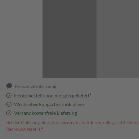
Abbildung kann abweichen
Persönliche Beratung
Heute bestellt und morgen geliefert³
Wechselwirkungscheck inklusive
Versandkostenfreie Lieferung
Bei der Einlösung eines Kassenrezeptes werden nur die gesetzlichen 
Rechnung gestellt.⁴