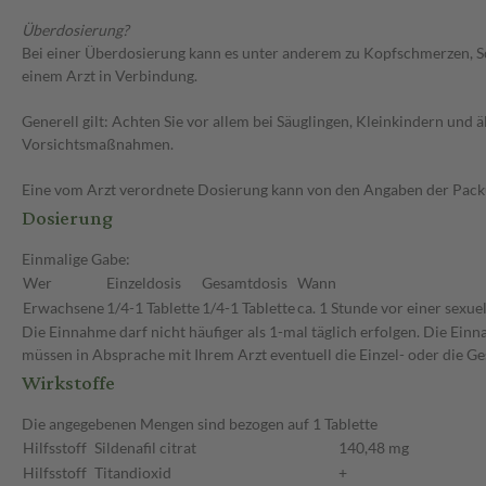
Überdosierung?
Bei einer Überdosierung kann es unter anderem zu Kopfschmerzen, S
einem Arzt in Verbindung.
Generell gilt: Achten Sie vor allem bei Säuglingen, Kleinkindern un
Vorsichtsmaßnahmen.
Eine vom Arzt verordnete Dosierung kann von den Angaben der Packun
Dosierung
Einmalige Gabe:
Wer
Einzeldosis
Gesamtdosis
Wann
Erwachsene
1/4-1 Tablette
1/4-1 Tablette
ca. 1 Stunde vor einer sexuel
Die Einnahme darf nicht häufiger als 1-mal täglich erfolgen. Die Ein
müssen in Absprache mit Ihrem Arzt eventuell die Einzel- oder die 
Wirkstoffe
Die angegebenen Mengen sind bezogen auf 1 Tablette
Hilfsstoff
Sildenafil citrat
140,48 mg
Hilfsstoff
Titandioxid
+