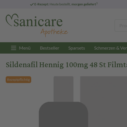
3
E-Rezept:
Heute bestellt,
morgen geliefert
Menü
Bestseller
Sparsets
Schmerzen & Ver
Sildenafil Hennig 100mg 48 St Filmt
Rezeptpflichtig