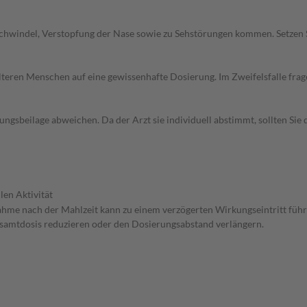
chwindel, Verstopfung der Nase sowie zu Sehstörungen kommen. Setzen 
d älteren Menschen auf eine gewissenhafte Dosierung. Im Zweifelsfalle f
gsbeilage abweichen. Da der Arzt sie individuell abstimmt, sollten Si
len Aktivität
nahme nach der Mahlzeit kann zu einem verzögerten Wirkungseintritt führ
Gesamtdosis reduzieren oder den Dosierungsabstand verlängern.