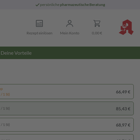
persönliche
pharmazeutische Beratung
Rezept einlösen
Mein Konto
0,00 €
Deine Vorteile
pp
66,49 €
/ 1 St)
85,43 €
/ 1 St)
68,97 €
/ 1 St)