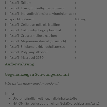
Hilfsstoff
Talkum
+
Hilfsstoff
Eisen(III)-oxidhydrat, schwarz
+
Hilfsstoff
Indigodisulfonsäure, Aluminiumsalz
+
entspricht
Sildenafil
100 mg
Hilfsstoff
Cellulose, mikrokristalline
+
Hilfsstoff
Calciumhydrogenphosphat
+
Hilfsstoff
Croscarmellose natrium
+
Hilfsstoff
Magnesium stearat (pflanzlich)
+
Hilfsstoff
Siliciumdioxid, hochdisperses
+
Hilfsstoff
Poly(vinylalkohol)
+
Hilfsstoff
Macrogol 3350
+
Aufbewahrung
Gegenanzeigen Schwangerschaft
Was spricht gegen eine Anwendung?
Immer:
Überempfindlichkeit gegen die Inhaltsstoffe
NAION (Sehverlust durch einen Gefäßverschluss am Auge)