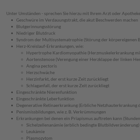
Unter Umständen - sprechen Sie hierzu mit Ihrem Arzt oder Apotheke
Geschwüre im Verdauungstrakt, die akut Beschwerden machen
Blutgerinnungsstörung
Niedriger Blutdruck
Syndrom der Multisystematrophie (Störung der körpereigenen B
Herz-Kreislauf-Erkrankungen, wie:
Hypertrophe Kardiomyopathie (Herzmuskelerkrankung mit
Aortenstenose (Verengung einer Herzklappe der linken Her
Angina pectoris
Herzschwäche
Herzinfarkt, der erst kurze Zeit zurückliegt
Schlaganfall, der erst kurze Zeit zurückliegt
Eingeschränkte Nierenfunktion
Eingeschränkte Leberfunktion
Degenerative Retinaerkrankung (Erbliche Netzhauterkrankung 
Penismissbildungen, wie z. B. Verkrümmungen
Erkrankungen bei denen ein Priapismus auftreten kann (Stunden
Sichelzellenanämie (erblich bedingte Blutbildveränderung)
Leukämie
Plasmozytom