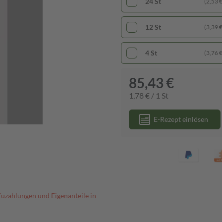
24 St
(2,53 € 
12 St
(3,39 € 
4 St
(3,76 € 
85,43 €
1,78 € / 1 St
E-Rezept einlösen
Zuzahlungen und Eigenanteile in