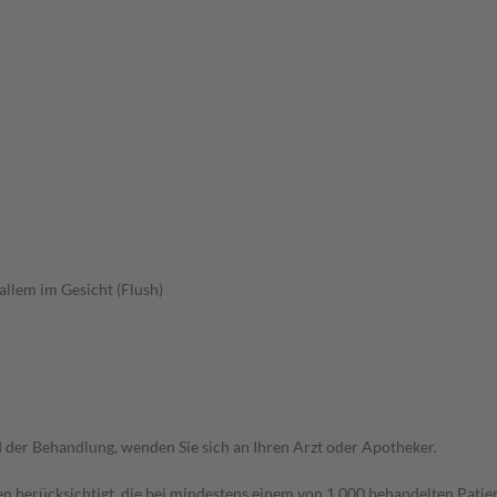
allem im Gesicht (Flush)
der Behandlung, wenden Sie sich an Ihren Arzt oder Apotheker.
n berücksichtigt, die bei mindestens einem von 1.000 behandelten Patien