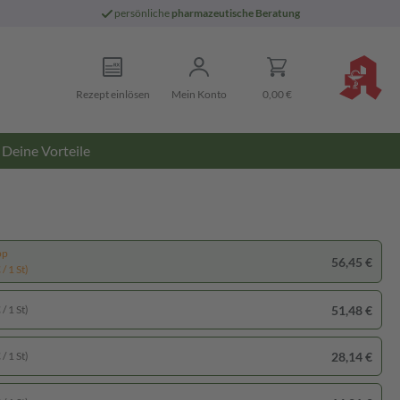
persönliche
pharmazeutische Beratung
Rezept einlösen
Mein Konto
0,00 €
Deine Vorteile
pp
56,45 €
/ 1 St)
51,48 €
/ 1 St)
28,14 €
/ 1 St)