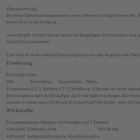
Überdosierung?
Bei einer Überdosierung kann es unter anderem zu Kopfschmerzen, S
einem Arzt in Verbindung.
Generell gilt: Achten Sie vor allem bei Säuglingen, Kleinkindern un
Vorsichtsmaßnahmen.
Eine vom Arzt verordnete Dosierung kann von den Angaben der Packun
Dosierung
Einmalige Gabe:
Wer
Einzeldosis
Gesamtdosis
Wann
Erwachsene
1/2-1 Tablette
1/2-1 Tablette
ca. 1 Stunde vor einer sexuel
Die Einnahme darf nicht häufiger als 1-mal täglich erfolgen. Die Ein
müssen in Absprache mit Ihrem Arzt eventuell die Einzel- oder die 
Wirkstoffe
Die angegebenen Mengen sind bezogen auf 1 Tablette
Hilfsstoff
Sildenafil citrat
140,48 mg
Hilfsstoff
Indigodisulfonsäure, Aluminiumsalz
+