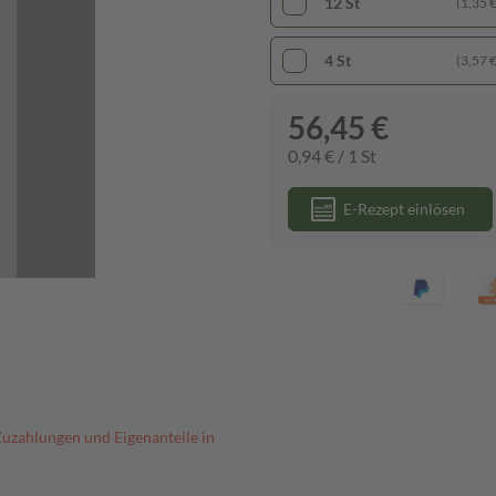
12 St
(1,35 € 
4 St
(3,57 € 
56,45 €
0,94 € / 1 St
E-Rezept einlösen
Zuzahlungen und Eigenanteile in