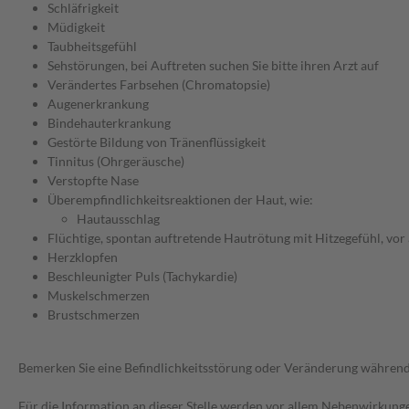
Schläfrigkeit
Müdigkeit
Taubheitsgefühl
Sehstörungen, bei Auftreten suchen Sie bitte ihren Arzt auf
Verändertes Farbsehen (Chromatopsie)
Augenerkrankung
Bindehauterkrankung
Gestörte Bildung von Tränenflüssigkeit
Tinnitus (Ohrgeräusche)
Verstopfte Nase
Überempfindlichkeitsreaktionen der Haut, wie:
Hautausschlag
Flüchtige, spontan auftretende Hautrötung mit Hitzegefühl, vor 
Herzklopfen
Beschleunigter Puls (Tachykardie)
Muskelschmerzen
Brustschmerzen
Bemerken Sie eine Befindlichkeitsstörung oder Veränderung während 
Für die Information an dieser Stelle werden vor allem Nebenwirkunge