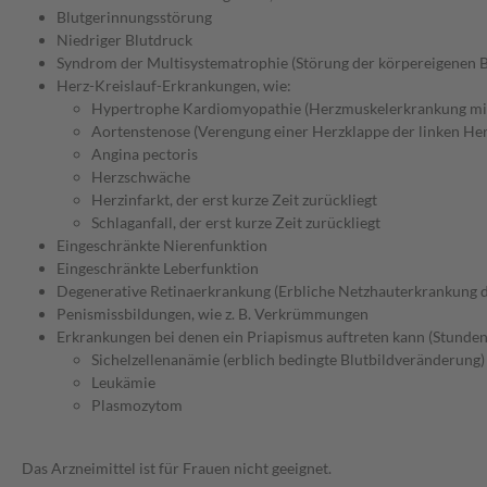
Blutgerinnungsstörung
Niedriger Blutdruck
Syndrom der Multisystematrophie (Störung der körpereigenen B
Herz-Kreislauf-Erkrankungen, wie:
Hypertrophe Kardiomyopathie (Herzmuskelerkrankung mit
Aortenstenose (Verengung einer Herzklappe der linken Her
Angina pectoris
Herzschwäche
Herzinfarkt, der erst kurze Zeit zurückliegt
Schlaganfall, der erst kurze Zeit zurückliegt
Eingeschränkte Nierenfunktion
Eingeschränkte Leberfunktion
Degenerative Retinaerkrankung (Erbliche Netzhauterkrankung 
Penismissbildungen, wie z. B. Verkrümmungen
Erkrankungen bei denen ein Priapismus auftreten kann (Stunden
Sichelzellenanämie (erblich bedingte Blutbildveränderung)
Leukämie
Plasmozytom
Das Arzneimittel ist für Frauen nicht geeignet.