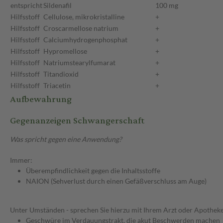
entspricht
Sildenafil
100 mg
Hilfsstoff
Cellulose, mikrokristalline
+
Hilfsstoff
Croscarmellose natrium
+
Hilfsstoff
Calciumhydrogenphosphat
+
Hilfsstoff
Hypromellose
+
Hilfsstoff
Natriumstearylfumarat
+
Hilfsstoff
Titandioxid
+
Hilfsstoff
Triacetin
+
Aufbewahrung
Gegenanzeigen Schwangerschaft
Was spricht gegen eine Anwendung?
Immer:
Überempfindlichkeit gegen die Inhaltsstoffe
NAION (Sehverlust durch einen Gefäßverschluss am Auge)
Unter Umständen - sprechen Sie hierzu mit Ihrem Arzt oder Apotheke
Geschwüre im Verdauungstrakt, die akut Beschwerden machen