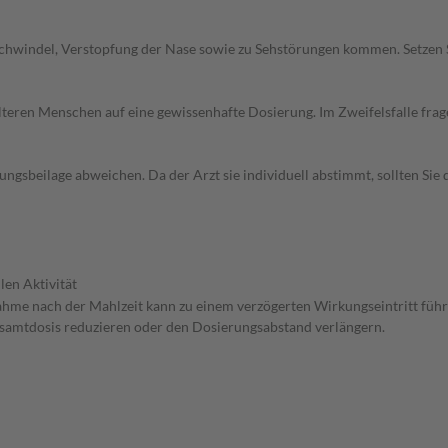
chwindel, Verstopfung der Nase sowie zu Sehstörungen kommen. Setzen 
d älteren Menschen auf eine gewissenhafte Dosierung. Im Zweifelsfalle f
gsbeilage abweichen. Da der Arzt sie individuell abstimmt, sollten Si
len Aktivität
nahme nach der Mahlzeit kann zu einem verzögerten Wirkungseintritt führ
Gesamtdosis reduzieren oder den Dosierungsabstand verlängern.