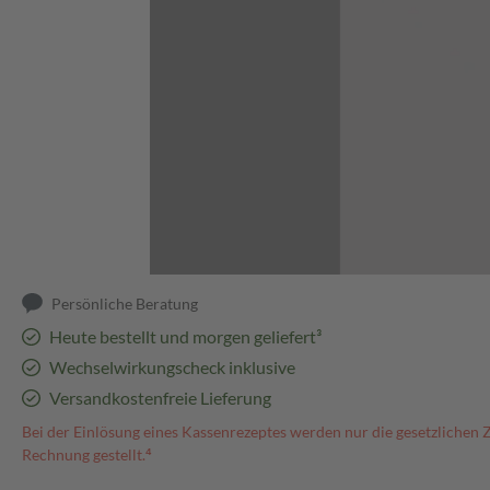
Abbildung kann abweichen
Persönliche Beratung
Heute bestellt und morgen geliefert³
Wechselwirkungscheck inklusive
Versandkostenfreie Lieferung
Bei der Einlösung eines Kassenrezeptes werden nur die gesetzlichen 
Rechnung gestellt.⁴