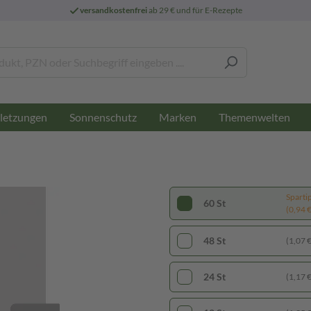
versandkostenfrei
ab 29 € und für E-Rezepte
letzungen
Sonnenschutz
Marken
Themenwelten
Sparti
60 St
(0,94 € 
48 St
(1,07 € 
24 St
(1,17 € 