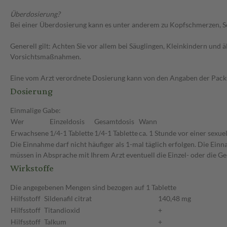
Überdosierung?
Bei einer Überdosierung kann es unter anderem zu Kopfschmerzen, S
Generell gilt: Achten Sie vor allem bei Säuglingen, Kleinkindern un
Vorsichtsmaßnahmen.
Eine vom Arzt verordnete Dosierung kann von den Angaben der Packun
Dosierung
Einmalige Gabe:
Wer
Einzeldosis
Gesamtdosis
Wann
Erwachsene
1/4-1 Tablette
1/4-1 Tablette
ca. 1 Stunde vor einer sexuel
Die Einnahme darf nicht häufiger als 1-mal täglich erfolgen. Die Ein
müssen in Absprache mit Ihrem Arzt eventuell die Einzel- oder die 
Wirkstoffe
Die angegebenen Mengen sind bezogen auf 1 Tablette
Hilfsstoff
Sildenafil citrat
140,48 mg
Hilfsstoff
Titandioxid
+
Hilfsstoff
Talkum
+