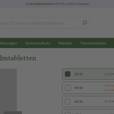
versandkostenfrei
ab 29 € und für E-Rezepte
letzungen
Sonnenschutz
Marken
Themenwelten
ilmtabletten
20 St
(1,43 € 
Sparti
96 St
(0,85 € 
60 St
(0,97 € 