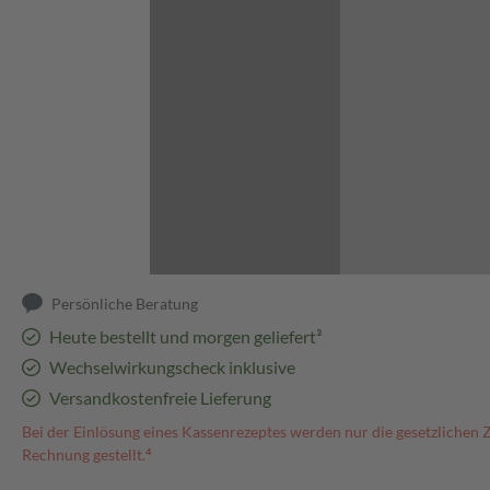
Abbildung kann abweichen
Persönliche Beratung
Heute bestellt und morgen geliefert³
Wechselwirkungscheck inklusive
Versandkostenfreie Lieferung
Bei der Einlösung eines Kassenrezeptes werden nur die gesetzlichen 
Rechnung gestellt.⁴