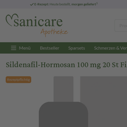
3
E-Rezept:
Heute bestellt,
morgen geliefert
Menü
Bestseller
Sparsets
Schmerzen & Ver
Sildenafil-Hormosan 100 mg 20 St F
Rezeptpflichtig