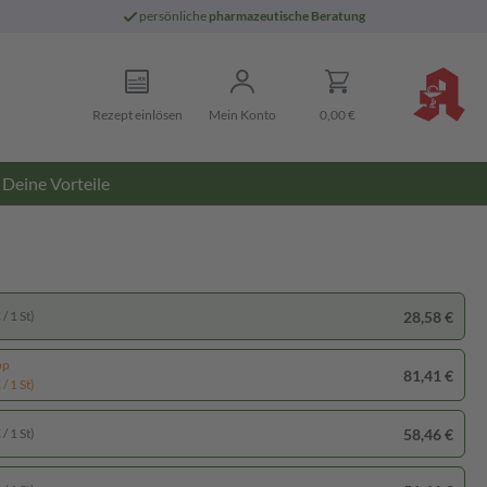
persönliche
pharmazeutische Beratung
Rezept einlösen
Mein Konto
0,00 €
Deine Vorteile
28,58 €
/ 1 St)
pp
81,41 €
/ 1 St)
58,46 €
/ 1 St)