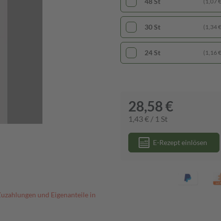
48 St
(1,07 € 
30 St
(1,34 € 
24 St
(1,16 € 
28,58 €
1,43 € / 1 St
E-Rezept einlösen
Zuzahlungen und Eigenanteile in