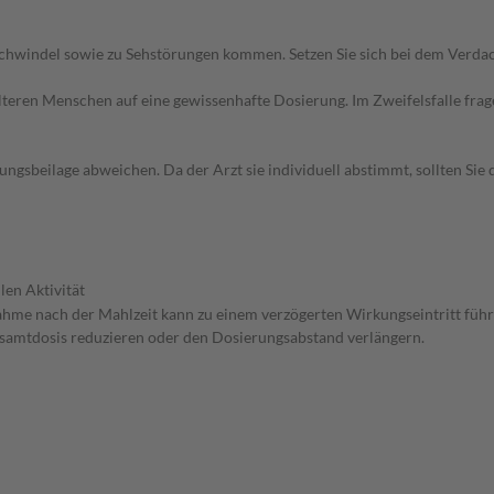
chwindel sowie zu Sehstörungen kommen. Setzen Sie sich bei dem Verda
d älteren Menschen auf eine gewissenhafte Dosierung. Im Zweifelsfalle f
gsbeilage abweichen. Da der Arzt sie individuell abstimmt, sollten Si
len Aktivität
nahme nach der Mahlzeit kann zu einem verzögerten Wirkungseintritt führ
Gesamtdosis reduzieren oder den Dosierungsabstand verlängern.