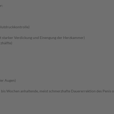
r:
lutdruckkontrolle)
 starker Verdickung und Einengung der Herzkammer)
zhälfte)
der Augen)
 bis Wochen anhaltende, meist schmerzhafte Dauererrektion des Penis o