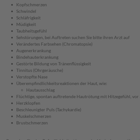
Kopfschmerzen
Schwindel
Schläfrigkeit
Müdigkeit
Taubheitsgefühl
Sehstörungen, bei Auftreten suchen Sie bitte ihren Arzt auf
Verändertes Farbsehen (Chromatopsie)
Augenerkrankung
Bindehauterkrankung
Gestörte Bildung von Tränenflüssigkeit
Tinnitus (Ohrgeräusche)
Verstopfte Nase
Überempfindlichkeitsreaktionen der Haut, wie:
Hautausschlag
Flüchtige, spontan auftretende Hautrötung mit Hitzegefühl, vor 
Herzklopfen
Beschleunigter Puls (Tachykardie)
Muskelschmerzen
Brustschmerzen