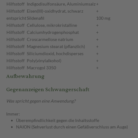
Hilfsstoff
Indigodisulfonsäure, Aluminiumsalz
+
Hilfsstoff
Eisen(III)-oxidhydrat, schwarz
+
entspricht
Sildenafil
100 mg
Hilfsstoff
Cellulose, mikrokristalline
+
Hilfsstoff
Calciumhydrogenphosphat
+
Hilfsstoff
Croscarmellose natrium
+
Hilfsstoff
Magnesium stearat (pflanzlich)
+
Hilfsstoff
Siliciumdioxid, hochdisperses
+
Hilfsstoff
Poly(vinylalkohol)
+
Hilfsstoff
Macrogol 3350
+
Aufbewahrung
Gegenanzeigen Schwangerschaft
Was spricht gegen eine Anwendung?
Immer:
Überempfindlichkeit gegen die Inhaltsstoffe
NAION (Sehverlust durch einen Gefäßverschluss am Auge)