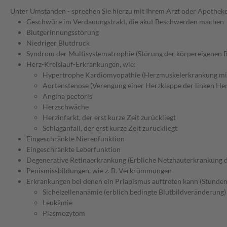
Unter Umständen - sprechen Sie hierzu mit Ihrem Arzt oder Apotheke
Geschwüre im Verdauungstrakt, die akut Beschwerden machen
Blutgerinnungsstörung
Niedriger Blutdruck
Syndrom der Multisystematrophie (Störung der körpereigenen B
Herz-Kreislauf-Erkrankungen, wie:
Hypertrophe Kardiomyopathie (Herzmuskelerkrankung mit
Aortenstenose (Verengung einer Herzklappe der linken Her
Angina pectoris
Herzschwäche
Herzinfarkt, der erst kurze Zeit zurückliegt
Schlaganfall, der erst kurze Zeit zurückliegt
Eingeschränkte Nierenfunktion
Eingeschränkte Leberfunktion
Degenerative Retinaerkrankung (Erbliche Netzhauterkrankung 
Penismissbildungen, wie z. B. Verkrümmungen
Erkrankungen bei denen ein Priapismus auftreten kann (Stunden
Sichelzellenanämie (erblich bedingte Blutbildveränderung)
Leukämie
Plasmozytom