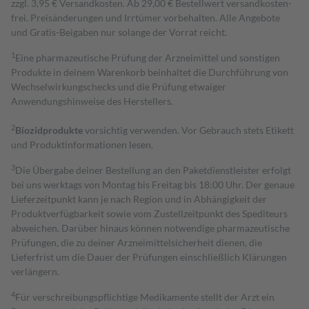
zzgl. 3,95 € Versandkosten. Ab 29,00 € Bestell­wert versand­kosten­
frei. Preisänderungen und Irrtümer vorbehalten. Alle Angebote
und Gratis-Beigaben nur solange der Vorrat reicht.
1
Eine pharmazeutische Prüfung der Arzneimittel und sonstigen
Produkte in deinem Warenkorb beinhaltet die Durchführung von
Wechselwirkungschecks und die Prüfung etwaiger
Anwendungshinweise des Herstellers.
2
Biozidprodukte
vorsichtig verwenden. Vor Gebrauch stets Etikett
und Produktinformationen lesen.
3
Die Übergabe deiner Bestellung an den Paketdienstleister erfolgt
bei uns werktags von Montag bis Freitag bis 18:00 Uhr. Der genaue
Lieferzeitpunkt kann je nach Region und in Abhängigkeit der
Produktverfügbarkeit sowie vom Zustellzeitpunkt des Spediteurs
abweichen. Darüber hinaus können notwendige pharmazeutische
Prüfungen, die zu deiner Arzneimittelsicherheit dienen, die
Lieferfrist um die Dauer der Prüfungen einschließlich Klärungen
verlängern.
4
Für verschreibungspflichtige Medikamente stellt der Arzt ein