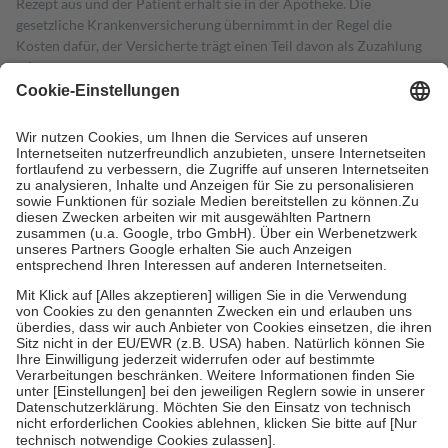
Rezept aus und der Patient erhält sie in der Apotheke. Die
gesetzliche Krankenversicherung übernimmt in der Regel die
Kosten dafür, der Versicherte trägt einen Teil davon als Zuzahlung
mit.
Grundsätzlich leisten Mitglieder Zuzahlungen in Höhe von zehn
Prozent des Abgabepreises,
mindestens
jedoch
fünf Euro
und
höchstens zehn Euro.
Es sind jedoch nie mehr als die tatsächlichen
Kosten der Leistung zu entrichten.
Diese Regeln gelten grundsätzlich auch für Online-Apotheken.
Bei Heilmitteln und häuslicher Krankenpflege beträgt die
Zuzahlung zehn Prozent der Kosten sowie zehn Euro je
Verordnung.
Um das Engagement der Versicherten für ihre eigene Gesundheit zu
stärken und die besondere Stellung der Familie zu unterstützen,
fallen
keine Zuzahlungen
an bei:
• Kindern und Jugendlichen bis zum vollendeten 18. Lebensjahr
mit Ausnahme der Fahrkosten
• Untersuchungen zur Vorsorge und Früherkennung, die von der
GKV getragen werden
• empfohlenen Schutzimpfungen
• Harn- und Blutteststreifen