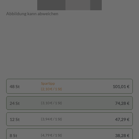
Abbildung kann abweichen
Spartipp
48 St
101,01 €
(2,10 € / 1 St)
24 St
74,28 €
(3,10 € / 1 St)
12 St
47,29 €
(3,94 € / 1 St)
8 St
38,28 €
(4,79 € / 1 St)