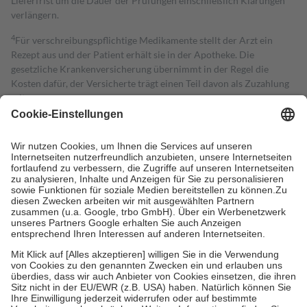
Lieferfrist um die Dauer der Prüfungen einschließlich Klärungen
verlängern.
4
Für verschreibungspflichtige Medikamente stellt der Arzt ein
Rezept aus und der Patient erhält sie in der Apotheke. Die
gesetzliche Krankenversicherung übernimmt in der Regel die
Kosten dafür, der Versicherte trägt einen Teil davon als Zuzahlung
mit.
Grundsätzlich leisten Mitglieder Zuzahlungen in Höhe von zehn
Prozent des Abgabepreises,
mindestens
jedoch
fünf Euro
und
höchstens zehn Euro.
Es sind jedoch nie mehr als die tatsächlichen
Kosten der Leistung zu entrichten.
Diese Regeln gelten grundsätzlich auch für Online-Apotheken.
Bei Heilmitteln und häuslicher Krankenpflege beträgt die
Zuzahlung zehn Prozent der Kosten sowie zehn Euro je
Verordnung.
Um das Engagement der Versicherten für ihre eigene Gesundheit zu
stärken und die besondere Stellung der Familie zu unterstützen,
fallen
keine Zuzahlungen
an bei:
• Kindern und Jugendlichen bis zum vollendeten 18. Lebensjahr
mit Ausnahme der Fahrkosten
• Untersuchungen zur Vorsorge und Früherkennung, die von der