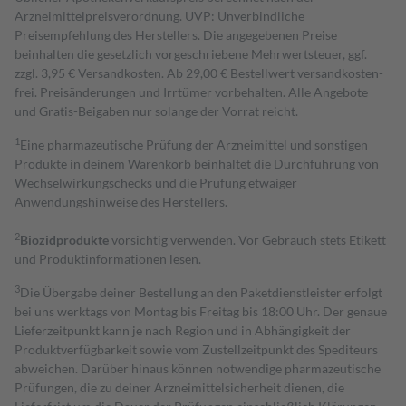
Arzneimittelpreisverordnung. UVP: Unverbindliche
Preisempfehlung des Herstellers. Die angegebenen Preise
beinhalten die gesetzlich vorgeschriebene Mehrwertsteuer, ggf.
zzgl. 3,95 € Versandkosten. Ab 29,00 € Bestell­wert versand­kosten­
frei. Preisänderungen und Irrtümer vorbehalten. Alle Angebote
und Gratis-Beigaben nur solange der Vorrat reicht.
1
Eine pharmazeutische Prüfung der Arzneimittel und sonstigen
Produkte in deinem Warenkorb beinhaltet die Durchführung von
Wechselwirkungschecks und die Prüfung etwaiger
Anwendungshinweise des Herstellers.
2
Biozidprodukte
vorsichtig verwenden. Vor Gebrauch stets Etikett
und Produktinformationen lesen.
3
Die Übergabe deiner Bestellung an den Paketdienstleister erfolgt
bei uns werktags von Montag bis Freitag bis 18:00 Uhr. Der genaue
Lieferzeitpunkt kann je nach Region und in Abhängigkeit der
Produktverfügbarkeit sowie vom Zustellzeitpunkt des Spediteurs
abweichen. Darüber hinaus können notwendige pharmazeutische
Prüfungen, die zu deiner Arzneimittelsicherheit dienen, die