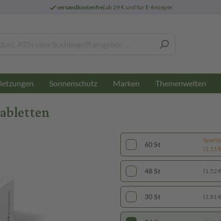
versandkostenfrei
ab 29 € und für E-Rezepte
letzungen
Sonnenschutz
Marken
Themenwelten
tabletten
Sparti
60 St
(1,11 € 
48 St
(1,52 € 
30 St
(1,81 € 