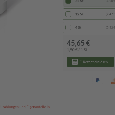
24 St
(1,90 € 
12 St
(2,47 € 
4 St
(5,32 € 
45,65 €
1,90 € / 1 St
E-Rezept einlösen
Zuzahlungen und Eigenanteile in