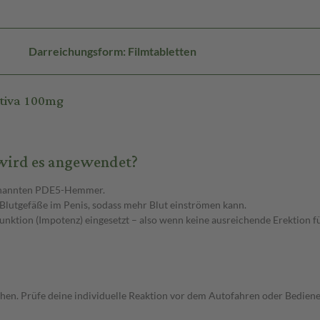
Darreichungsform: Filmtabletten
ntiva 100mg
 wird es angewendet?
sogenannten PDE5-Hemmer.
 Blutgefäße im Penis, sodass mehr Blut einströmen kann.
nktion (Impotenz) eingesetzt – also wenn keine ausreichende Erektion f
hen. Prüfe deine individuelle Reaktion vor dem Autofahren oder Bedien