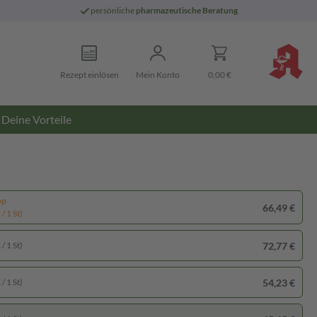
persönliche
pharmazeutische Beratung
Rezept einlösen
Mein Konto
0,00 €
Deine Vorteile
pp
66,49 €
/ 1 St)
72,77 €
/ 1 St)
54,23 €
/ 1 St)