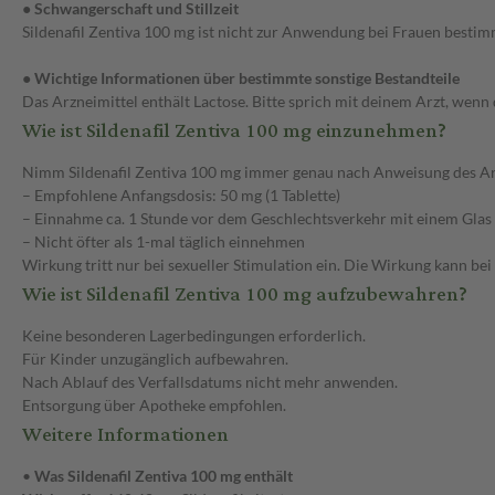
● Schwangerschaft und Stillzeit
Sildenafil Zentiva 100 mg ist nicht zur Anwendung bei Frauen bestim
● Wichtige Informationen über bestimmte sonstige Bestandteile
Das Arzneimittel enthält Lactose. Bitte sprich mit deinem Arzt, wenn
Wie ist Sildenafil Zentiva 100 mg einzunehmen?
Nimm Sildenafil Zentiva 100 mg immer genau nach Anweisung des Arzte
– Empfohlene Anfangsdosis: 50 mg (1 Tablette)
– Einnahme ca. 1 Stunde vor dem Geschlechtsverkehr mit einem Glas
– Nicht öfter als 1-mal täglich einnehmen
Wirkung tritt nur bei sexueller Stimulation ein. Die Wirkung kann bei
Wie ist Sildenafil Zentiva 100 mg aufzubewahren?
Keine besonderen Lagerbedingungen erforderlich.
Für Kinder unzugänglich aufbewahren.
Nach Ablauf des Verfallsdatums nicht mehr anwenden.
Entsorgung über Apotheke empfohlen.
Weitere Informationen
•
Was Sildenafil Zentiva 100 mg enthält