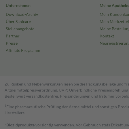
Unternehmen
Meine Apothek
Download-Archiv
Mein Kundenko
Über Sanicare
Mein Merkzettel
Stellenangebote
Meine Bestellun
Partner
Kontakt
Presse
Neuregistrierun
Affiliate Programm
Zu Risiken und Nebenwirkungen lesen Sie die Packungsbeilage und fra
Arzneimittelpreisverordnung. UVP: Unverbindliche Preisempfehlung de
Bestell­wert versand­kosten­frei. Preisänderungen und Irrtümer vorbeh
1
Eine pharmazeutische Prüfung der Arzneimittel und sonstigen Pro
Herstellers.
2
Biozidprodukte
vorsichtig verwenden. Vor Gebrauch stets Etikett u