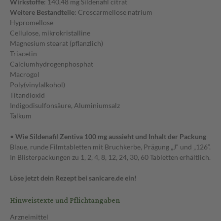
Wirkstoffe
: 140,48 mg Sildenafil citrat
Weitere Bestandteile
: Croscarmellose natrium
Hypromellose
Cellulose, mikrokristalline
Magnesium stearat (pflanzlich)
Triacetin
Calciumhydrogenphosphat
Macrogol
Poly(vinylalkohol)
Titandioxid
Indigodisulfonsäure, Aluminiumsalz
Talkum
•
Wie Sildenafil Zentiva 100 mg aussieht und Inhalt der Packung
Blaue, runde Filmtabletten mit Bruchkerbe, Prägung „J“ und „126“.
In Blisterpackungen zu 1, 2, 4, 8, 12, 24, 30, 60 Tabletten erhältlich.
Löse jetzt dein Rezept bei sanicare.de ein!
Hinweistexte und Pflichtangaben
Arzneimittel