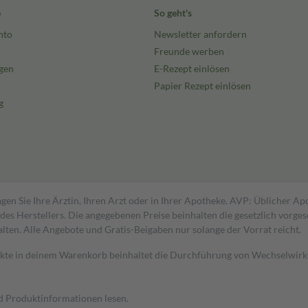
e
So geht's
nto
Newsletter anfordern
Freunde werben
gen
E-Rezept einlösen
Papier Rezept einlösen
g
gen Sie Ihre Ärztin, Ihren Arzt oder in Ihrer Apotheke. AVP: Üblicher A
s Herstellers. Die angegebenen Preise beinhalten die gesetzlich vorgesc
alten. Alle Angebote und Gratis-Beigaben nur solange der Vorrat reicht.
dukte in deinem Warenkorb beinhaltet die Durchführung von Wechselwir
nd Produktinformationen lesen.