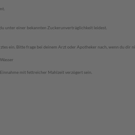
mt.
 du unter einer bekannten Zuckerunverträglichkeit leidest.
s ein. Bitte frage bei deinem Arzt oder Apotheker nach, wenn du dir nic
 Wasser
 Einnahme mit fettreicher Mahlzeit verzögert sein.