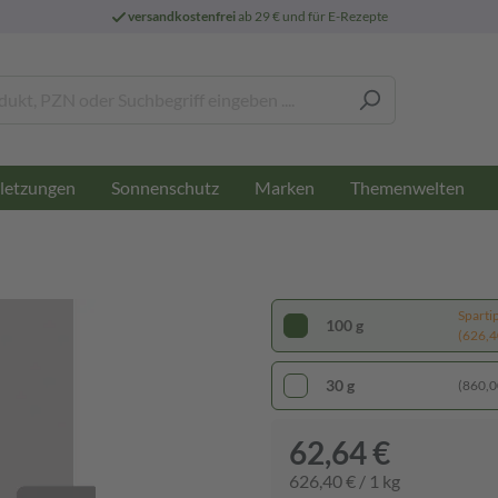
versandkostenfrei
ab 29 € und für E-Rezepte
letzungen
Sonnenschutz
Marken
Themenwelten
Sparti
100 g
(626,40
30 g
(860,00
62,64 €
626,40 € / 1 kg