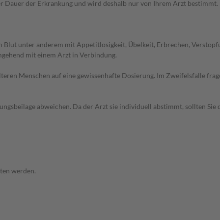
Dauer der Erkrankung und wird deshalb nur von Ihrem Arzt bestimmt. Das
 Blut unter anderem mit Appetitlosigkeit, Übelkeit, Erbrechen, Verstop
mgehend mit einem Arzt in Verbindung.
d älteren Menschen auf eine gewissenhafte Dosierung. Im Zweifelsfalle f
gsbeilage abweichen. Da der Arzt sie individuell abstimmt, sollten Si
tten werden.