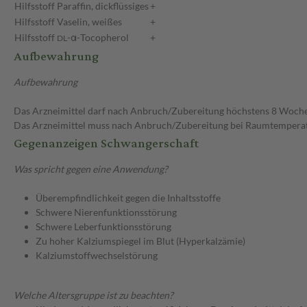
Hilfsstoff
Paraffin, dickflüssiges
+
Hilfsstoff
Vaselin, weißes
+
Hilfsstoff
-α-Tocopherol
+
DL
Aufbewahrung
Aufbewahrung
Das Arzneimittel darf nach Anbruch/Zubereitung höchstens 8 Woch
Das Arzneimittel muss nach Anbruch/Zubereitung bei Raumtempera
Gegenanzeigen Schwangerschaft
Was spricht gegen eine Anwendung?
Überempfindlichkeit gegen die Inhaltsstoffe
Schwere Nierenfunktionsstörung
Schwere Leberfunktionsstörung
Zu hoher Kalziumspiegel im Blut (Hyperkalzämie)
Kalziumstoffwechselstörung
Welche Altersgruppe ist zu beachten?