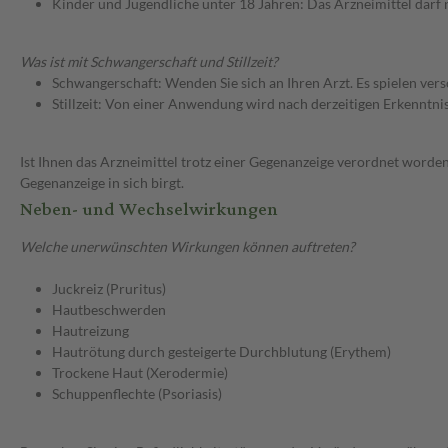
Kinder und Jugendliche unter 18 Jahren: Das Arzneimittel darf
Was ist mit Schwangerschaft und Stillzeit?
Schwangerschaft: Wenden Sie sich an Ihren Arzt. Es spielen ve
Stillzeit: Von einer Anwendung wird nach derzeitigen Erkenntniss
Ist Ihnen das Arzneimittel trotz einer Gegenanzeige verordnet worden
Gegenanzeige in sich birgt.
Neben- und Wechselwirkungen
Welche unerwünschten Wirkungen können auftreten?
Juckreiz (Pruritus)
Hautbeschwerden
Hautreizung
Hautrötung durch gesteigerte Durchblutung (Erythem)
Trockene Haut (Xerodermie)
Schuppenflechte (Psoriasis)