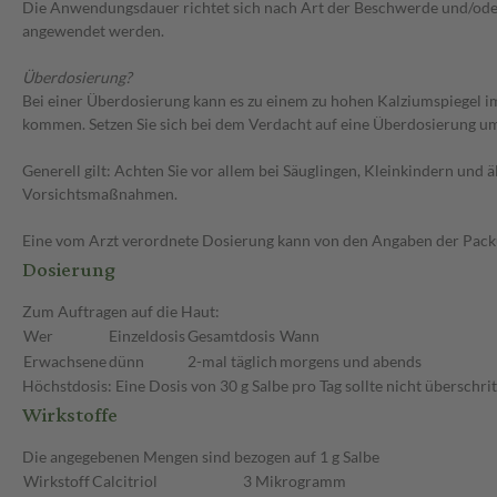
Die Anwendungsdauer richtet sich nach Art der Beschwerde und/oder 
angewendet werden.
Überdosierung?
Bei einer Überdosierung kann es zu einem zu hohen Kalziumspiegel im
kommen. Setzen Sie sich bei dem Verdacht auf eine Überdosierung u
Generell gilt: Achten Sie vor allem bei Säuglingen, Kleinkindern un
Vorsichtsmaßnahmen.
Eine vom Arzt verordnete Dosierung kann von den Angaben der Packun
Dosierung
Zum Auftragen auf die Haut:
Wer
Einzeldosis
Gesamtdosis
Wann
Erwachsene
dünn
2-mal täglich
morgens und abends
Höchstdosis: Eine Dosis von 30 g Salbe pro Tag sollte nicht überschri
Wirkstoffe
Die angegebenen Mengen sind bezogen auf 1 g Salbe
Wirkstoff
Calcitriol
3 Mikrogramm