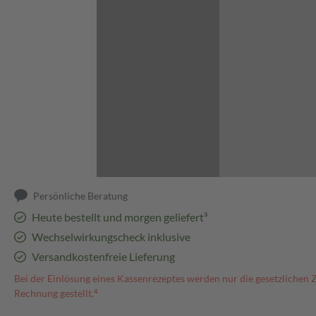
Abbildung kann abweichen
Persönliche Beratung
Heute bestellt und morgen geliefert³
Wechselwirkungscheck inklusive
Versandkostenfreie Lieferung
Bei der Einlösung eines Kassenrezeptes werden nur die gesetzlichen 
Rechnung gestellt.⁴