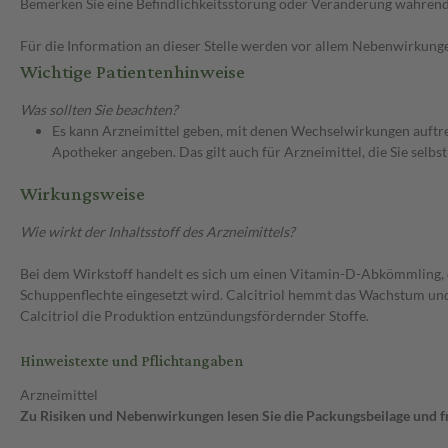
Bemerken Sie eine Befindlichkeitsstörung oder Veränderung während 
Für die Information an dieser Stelle werden vor allem Nebenwirkunge
Wichtige Patientenhinweise
Was sollten Sie beachten?
Es kann Arzneimittel geben, mit denen Wechselwirkungen auftret
Apotheker angeben. Das gilt auch für Arzneimittel, die Sie selb
Wirkungsweise
Wie wirkt der Inhaltsstoff des Arzneimittels?
Bei dem Wirkstoff handelt es sich um einen Vitamin-D-Abkömmling, 
Schuppenflechte eingesetzt wird. Calcitriol hemmt das Wachstum und
Calcitriol die Produktion entzündungsfördernder Stoffe.
Hinweistexte und Pflichtangaben
Arzneimittel
Zu Risiken und Nebenwirkungen lesen Sie die Packungsbeilage und fra