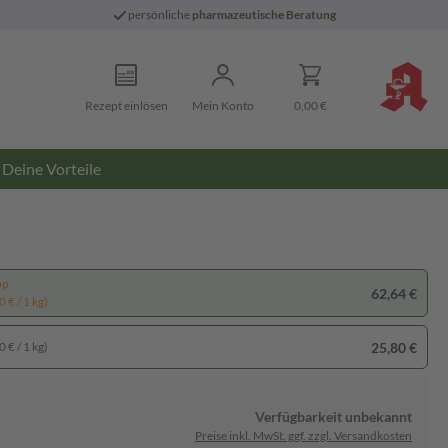
persönliche
pharmazeutische Beratung
Rezept einlösen
Mein Konto
0,00 €
Deine Vorteile
pp
62,64 €
 € / 1 kg)
25,80 €
 € / 1 kg)
Verfügbarkeit unbekannt
Preise inkl. MwSt. ggf. zzgl. Versandkosten