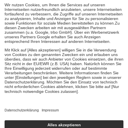
höchstens zehn Euro.
Es sind jedoch nie mehr als die tatsächlichen
Kosten der Leistung zu entrichten.
Diese Regeln gelten grundsätzlich auch für Online-Apotheken.
Bei Heilmitteln und häuslicher Krankenpflege beträgt die
Zuzahlung zehn Prozent der Kosten sowie zehn Euro je
Verordnung.
Um das Engagement der Versicherten für ihre eigene Gesundheit zu
stärken und die besondere Stellung der Familie zu unterstützen,
fallen
keine Zuzahlungen
an bei:
• Kindern und Jugendlichen bis zum vollendeten 18. Lebensjahr
mit Ausnahme der Fahrkosten
• Untersuchungen zur Vorsorge und Früherkennung, die von der
GKV getragen werden
• empfohlenen Schutzimpfungen
• Harn- und Blutteststreifen
Wir nutzen Trusted Shops als unabhängigen Dienstleister für die
Einholung von Bewertungen. Trusted Shops hat Maßnahmen
getroffen, um sicherzustellen, dass es sich um echte Bewertungen
handelt. Mehr Informationen findest du hier:
https://help.etrusted.com/hc/de/articles/4419944605341