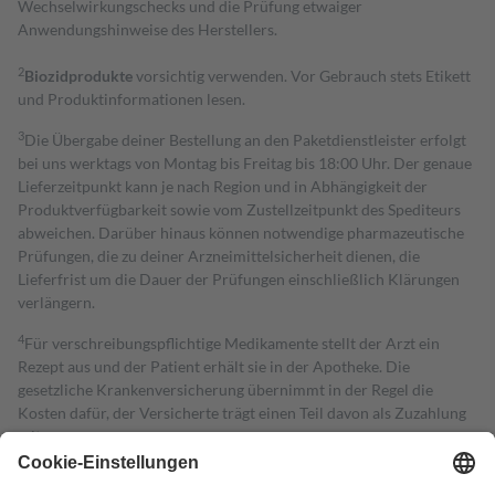
Wechselwirkungschecks und die Prüfung etwaiger
Anwendungshinweise des Herstellers.
2
Biozidprodukte
vorsichtig verwenden. Vor Gebrauch stets Etikett
und Produktinformationen lesen.
3
Die Übergabe deiner Bestellung an den Paketdienstleister erfolgt
bei uns werktags von Montag bis Freitag bis 18:00 Uhr. Der genaue
Lieferzeitpunkt kann je nach Region und in Abhängigkeit der
Produktverfügbarkeit sowie vom Zustellzeitpunkt des Spediteurs
abweichen. Darüber hinaus können notwendige pharmazeutische
Prüfungen, die zu deiner Arzneimittelsicherheit dienen, die
Lieferfrist um die Dauer der Prüfungen einschließlich Klärungen
verlängern.
4
Für verschreibungspflichtige Medikamente stellt der Arzt ein
Rezept aus und der Patient erhält sie in der Apotheke. Die
gesetzliche Krankenversicherung übernimmt in der Regel die
Kosten dafür, der Versicherte trägt einen Teil davon als Zuzahlung
mit.
Grundsätzlich leisten Mitglieder Zuzahlungen in Höhe von zehn
Prozent des Abgabepreises,
mindestens
jedoch
fünf Euro
und