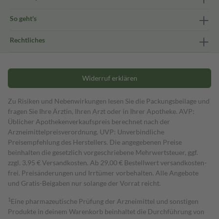
So geht's
Rechtliches
Widerruf erklären
Zu Risiken und Nebenwirkungen lesen Sie die Packungsbeilage und
fragen Sie Ihre Ärztin, Ihren Arzt oder in Ihrer Apotheke. AVP:
Üblicher Apothekenverkaufspreis berechnet nach der
Arzneimittelpreisverordnung. UVP: Unverbindliche
Preisempfehlung des Herstellers. Die angegebenen Preise
beinhalten die gesetzlich vorgeschriebene Mehrwertsteuer, ggf.
zzgl. 3,95 € Versandkosten. Ab 29,00 € Bestell­wert versand­kosten­
frei. Preisänderungen und Irrtümer vorbehalten. Alle Angebote
und Gratis-Beigaben nur solange der Vorrat reicht.
1
Eine pharmazeutische Prüfung der Arzneimittel und sonstigen
Produkte in deinem Warenkorb beinhaltet die Durchführung von