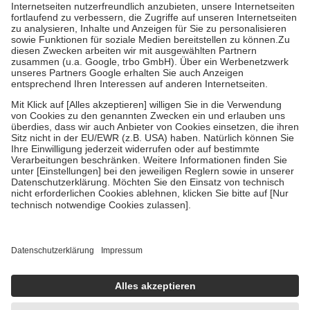
Kosten der Leistung zu entrichten.
Diese Regeln gelten grundsätzlich auch für Online-Apotheken.
Bei Heilmitteln und häuslicher Krankenpflege beträgt die
Zuzahlung zehn Prozent der Kosten sowie zehn Euro je
Verordnung.
Um das Engagement der Versicherten für ihre eigene Gesundheit zu
stärken und die besondere Stellung der Familie zu unterstützen,
fallen
keine Zuzahlungen
an bei:
• Kindern und Jugendlichen bis zum vollendeten 18. Lebensjahr
mit Ausnahme der Fahrkosten
• Untersuchungen zur Vorsorge und Früherkennung, die von der
GKV getragen werden
• empfohlenen Schutzimpfungen
• Harn- und Blutteststreifen
Wir nutzen Trusted Shops als unabhängigen Dienstleister für die
Einholung von Bewertungen. Trusted Shops hat Maßnahmen
getroffen, um sicherzustellen, dass es sich um echte Bewertungen
handelt. Mehr Informationen findest du hier:
https://help.etrusted.com/hc/de/articles/4419944605341
Einige Bilder und Inhalte wurden unter Zuhilfenahme künstlicher