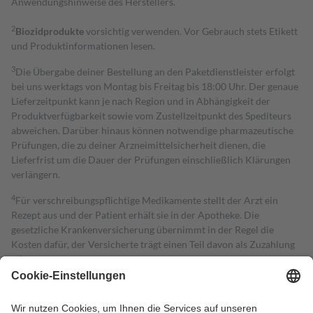
Anwendungshinweise des Herstellers.
2
Biozidprodukte
vorsichtig verwenden. Vor Gebrauch stets Etikett
und Produktinformationen lesen.
3
Die Übergabe deiner Bestellung an den Paketdienstleister erfolgt
bei uns werktags von Montag bis Freitag bis 18:00 Uhr. Der genaue
Lieferzeitpunkt kann je nach Region und in Abhängigkeit der
Produktverfügbarkeit sowie vom Zustellzeitpunkt des Spediteurs
abweichen. Darüber hinaus können notwendige pharmazeutische
Prüfungen, die zu deiner Arzneimittelsicherheit dienen, die
Lieferfrist um die Dauer der Prüfungen einschließlich Klärungen
verlängern.
4
Für verschreibungspflichtige Medikamente stellt der Arzt ein
Rezept aus und der Patient erhält sie in der Apotheke. Die
gesetzliche Krankenversicherung übernimmt in der Regel die
Kosten dafür, der Versicherte trägt einen Teil davon als Zuzahlung
mit.
Grundsätzlich leisten Mitglieder Zuzahlungen in Höhe von zehn
Prozent des Abgabepreises,
mindestens
jedoch
fünf Euro
und
höchstens zehn Euro.
Es sind jedoch nie mehr als die tatsächlichen