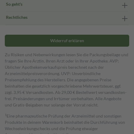
So geht's
Rechtliches
Widerruf erklären
Zu Risiken und Nebenwirkungen lesen Sie die Packungsbeilage und
fragen Sie Ihre Ärztin, Ihren Arzt oder in Ihrer Apotheke. AVP:
Üblicher Apothekenverkaufspreis berechnet nach der
Arzneimittelpreisverordnung. UVP: Unverbindliche
Preisempfehlung des Herstellers. Die angegebenen Preise
beinhalten die gesetzlich vorgeschriebene Mehrwertsteuer, ggf.
zzgl. 3,95 € Versandkosten. Ab 29,00 € Bestell­wert versand­kosten­
frei. Preisänderungen und Irrtümer vorbehalten. Alle Angebote
und Gratis-Beigaben nur solange der Vorrat reicht.
1
Eine pharmazeutische Prüfung der Arzneimittel und sonstigen
Produkte in deinem Warenkorb beinhaltet die Durchführung von
Wechselwirkungschecks und die Prüfung etwaiger