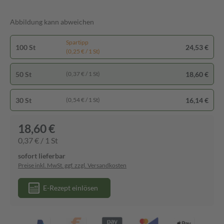
Abbildung kann abweichen
Spartipp
100 St
24,53 €
(0,25 € / 1 St)
50 St
18,60 €
(0,37 € / 1 St)
30 St
16,14 €
(0,54 € / 1 St)
18,60 €
0,37 € / 1 St
sofort lieferbar
Preise inkl. MwSt. ggf. zzgl. Versandkosten
E-Rezept einlösen