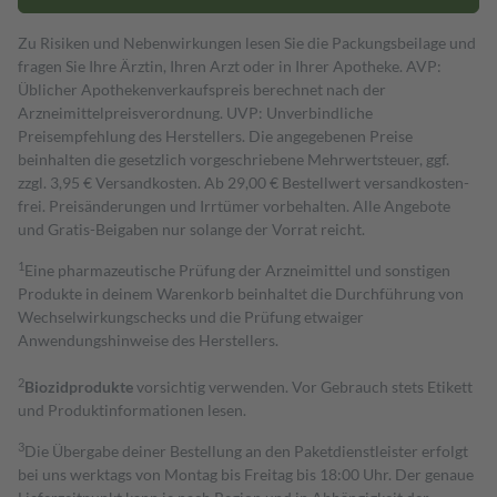
Zu Risiken und Nebenwirkungen lesen Sie die Packungsbeilage und
fragen Sie Ihre Ärztin, Ihren Arzt oder in Ihrer Apotheke. AVP:
Üblicher Apothekenverkaufspreis berechnet nach der
Arzneimittelpreisverordnung. UVP: Unverbindliche
Preisempfehlung des Herstellers. Die angegebenen Preise
beinhalten die gesetzlich vorgeschriebene Mehrwertsteuer, ggf.
zzgl. 3,95 € Versandkosten. Ab 29,00 € Bestell­wert versand­kosten­
frei. Preisänderungen und Irrtümer vorbehalten. Alle Angebote
und Gratis-Beigaben nur solange der Vorrat reicht.
1
Eine pharmazeutische Prüfung der Arzneimittel und sonstigen
Produkte in deinem Warenkorb beinhaltet die Durchführung von
Wechselwirkungschecks und die Prüfung etwaiger
Anwendungshinweise des Herstellers.
2
Biozidprodukte
vorsichtig verwenden. Vor Gebrauch stets Etikett
und Produktinformationen lesen.
3
Die Übergabe deiner Bestellung an den Paketdienstleister erfolgt
bei uns werktags von Montag bis Freitag bis 18:00 Uhr. Der genaue