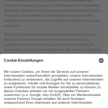
Lieferzeitpunkt kann je nach Region und in Abhängigkeit der
Produktverfügbarkeit sowie vom Zustellzeitpunkt des Spediteurs
abweichen. Darüber hinaus können notwendige pharmazeutische
Prüfungen, die zu deiner Arzneimittelsicherheit dienen, die
Lieferfrist um die Dauer der Prüfungen einschließlich Klärungen
verlängern.
4
Für verschreibungspflichtige Medikamente stellt der Arzt ein
Rezept aus und der Patient erhält sie in der Apotheke. Die
gesetzliche Krankenversicherung übernimmt in der Regel die
Kosten dafür, der Versicherte trägt einen Teil davon als Zuzahlung
mit.
Grundsätzlich leisten Mitglieder Zuzahlungen in Höhe von zehn
Prozent des Abgabepreises,
mindestens
jedoch
fünf Euro
und
höchstens zehn Euro.
Es sind jedoch nie mehr als die tatsächlichen
Kosten der Leistung zu entrichten.
Diese Regeln gelten grundsätzlich auch für Online-Apotheken.
Bei Heilmitteln und häuslicher Krankenpflege beträgt die
Zuzahlung zehn Prozent der Kosten sowie zehn Euro je
Verordnung.
Um das Engagement der Versicherten für ihre eigene Gesundheit zu
stärken und die besondere Stellung der Familie zu unterstützen,