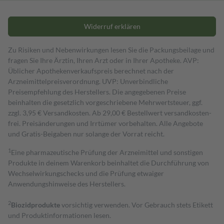
Widerruf erklären
Zu Risiken und Nebenwirkungen lesen Sie die Packungsbeilage und
fragen Sie Ihre Ärztin, Ihren Arzt oder in Ihrer Apotheke. AVP:
Üblicher Apothekenverkaufspreis berechnet nach der
Arzneimittelpreisverordnung. UVP: Unverbindliche
Preisempfehlung des Herstellers. Die angegebenen Preise
beinhalten die gesetzlich vorgeschriebene Mehrwertsteuer, ggf.
zzgl. 3,95 € Versandkosten. Ab 29,00 € Bestell­wert versand­kosten­
frei. Preisänderungen und Irrtümer vorbehalten. Alle Angebote
und Gratis-Beigaben nur solange der Vorrat reicht.
1
Eine pharmazeutische Prüfung der Arzneimittel und sonstigen
Produkte in deinem Warenkorb beinhaltet die Durchführung von
Wechselwirkungschecks und die Prüfung etwaiger
Anwendungshinweise des Herstellers.
2
Biozidprodukte
vorsichtig verwenden. Vor Gebrauch stets Etikett
und Produktinformationen lesen.