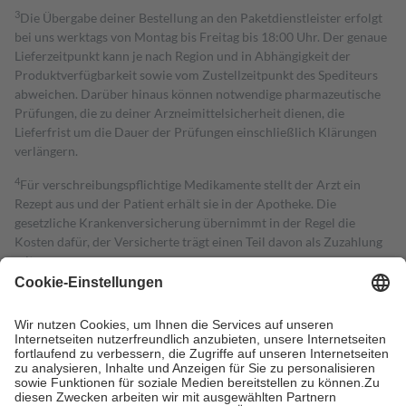
3
Die Übergabe deiner Bestellung an den Paketdienstleister erfolgt
bei uns werktags von Montag bis Freitag bis 18:00 Uhr. Der genaue
Lieferzeitpunkt kann je nach Region und in Abhängigkeit der
Produktverfügbarkeit sowie vom Zustellzeitpunkt des Spediteurs
abweichen. Darüber hinaus können notwendige pharmazeutische
Prüfungen, die zu deiner Arzneimittelsicherheit dienen, die
Lieferfrist um die Dauer der Prüfungen einschließlich Klärungen
verlängern.
4
Für verschreibungspflichtige Medikamente stellt der Arzt ein
Rezept aus und der Patient erhält sie in der Apotheke. Die
gesetzliche Krankenversicherung übernimmt in der Regel die
Kosten dafür, der Versicherte trägt einen Teil davon als Zuzahlung
mit.
Grundsätzlich leisten Mitglieder Zuzahlungen in Höhe von zehn
Prozent des Abgabepreises,
mindestens
jedoch
fünf Euro
und
höchstens zehn Euro.
Es sind jedoch nie mehr als die tatsächlichen
Kosten der Leistung zu entrichten.
Diese Regeln gelten grundsätzlich auch für Online-Apotheken.
Bei Heilmitteln und häuslicher Krankenpflege beträgt die
Zuzahlung zehn Prozent der Kosten sowie zehn Euro je