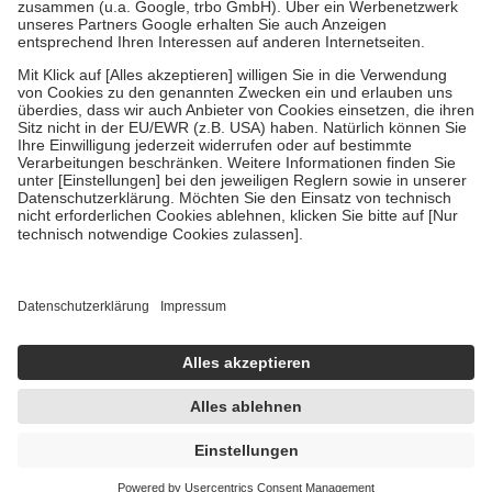
Verordnung.
Um das Engagement der Versicherten für ihre eigene Gesundheit zu
stärken und die besondere Stellung der Familie zu unterstützen,
fallen
keine Zuzahlungen
an bei:
• Kindern und Jugendlichen bis zum vollendeten 18. Lebensjahr
mit Ausnahme der Fahrkosten
• Untersuchungen zur Vorsorge und Früherkennung, die von der
GKV getragen werden
• empfohlenen Schutzimpfungen
• Harn- und Blutteststreifen
Wir nutzen Trusted Shops als unabhängigen Dienstleister für die
Einholung von Bewertungen. Trusted Shops hat Maßnahmen
getroffen, um sicherzustellen, dass es sich um echte Bewertungen
handelt. Mehr Informationen findest du hier:
https://help.etrusted.com/hc/de/articles/4419944605341
Einige Bilder und Inhalte wurden unter Zuhilfenahme künstlicher
Intelligenz erstellt.