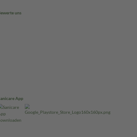
Bewerte uns
Sanicare App