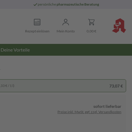
persönliche
pharmazeutische Beratung
Rezept einlösen
Mein Konto
0,00 €
Deine Vorteile
n
73,07 €
33 € / 1 l)
sofort lieferbar
Preise inkl. MwSt. ggf. zzgl. Versandkosten