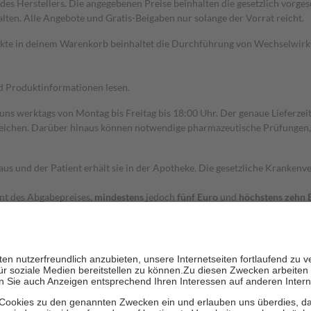
s Herstellers. Die angegebenen Preise beinhalten die gesetzlich vorgesc
alten. Alle Angebote und Gratis-Beigaben nur solange der Vorrat reicht.
dukte in deinem Warenkorb beinhaltet die Durchführung von Wechselwir
nd Produktinformationen lesen.
 uns werktags von Montag bis Freitag bis 18:00 Uhr. Der genaue Lieferze
ichen. Darüber hinaus können notwendige pharmazeutische Prüfungen, die
aus und der Patient erhält sie in der Apotheke. Die gesetzliche Krankenv
ent des Abgabepreises,
mindestens
jedoch
fünf Euro
und
höchstens zehn 
zehn Prozent der Kosten sowie zehn Euro je Verordnung.
rken und die besondere Stellung der Familie zu unterstützen, fallen
kein
 Ausnahme der Fahrkosten
 getragen werden