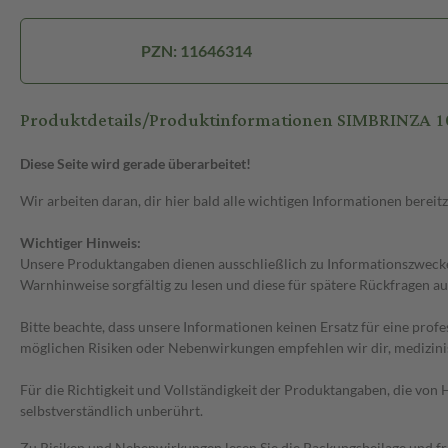
PZN: 11646314
Produktdetails/Produktinformationen SIMBRINZA 1
Diese Seite wird gerade überarbeitet!
Wir arbeiten daran, dir hier bald alle wichtigen Informationen bereitz
Wichtiger Hinweis:
Unsere Produktangaben dienen ausschließlich zu Informationszwecken
Warnhinweise sorgfältig zu lesen und diese für spätere Rückfragen au
Bitte beachte, dass unsere Informationen keinen Ersatz für eine prof
möglichen Risiken oder Nebenwirkungen empfehlen wir dir, medizini
Für die Richtigkeit und Vollständigkeit der Produktangaben, die vo
selbstverständlich unberührt.
Zu Risiken und Nebenwirkungen lesen Sie die Packungsbeilage und frag