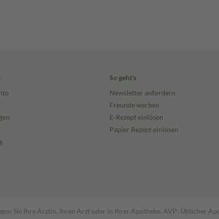
e
So geht's
nto
Newsletter anfordern
Freunde werben
gen
E-Rezept einlösen
Papier Rezept einlösen
g
gen Sie Ihre Ärztin, Ihren Arzt oder in Ihrer Apotheke. AVP: Üblicher A