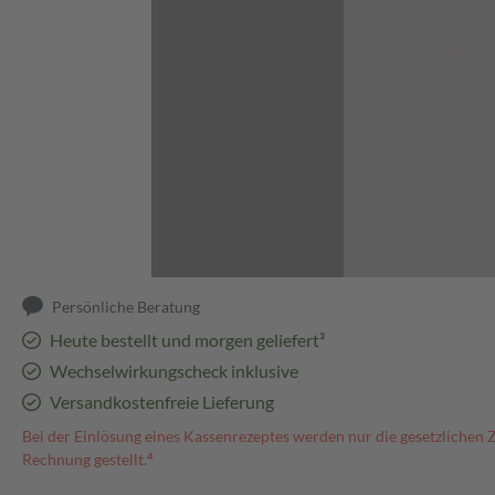
Abbildung kann abweichen
Persönliche Beratung
Heute bestellt und morgen geliefert³
Wechselwirkungscheck inklusive
Versandkostenfreie Lieferung
Bei der Einlösung eines Kassenrezeptes werden nur die gesetzlichen 
Rechnung gestellt.⁴