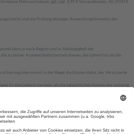
hriebene Mehrwertsteuer, ggf. zzgl. 3,95 € Versandkosten. Ab 29,00 €
kungschecks und die Prüfung etwaiger Anwendungshinweise des
itpunkt kann je nach Region und in Abhängigkeit der
 zu deiner Arzneimittelsicherheit dienen, die Lieferfrist um die
ersicherung übernimmt in der Regel die Kosten dafür, der Versicherte
Euro.
Es sind jedoch nie mehr als die tatsächlichen Kosten der Leistung
e Zuzahlungen
an bei: