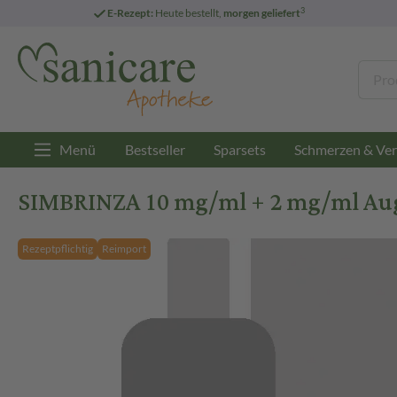
3
E-Rezept:
Heute bestellt,
morgen geliefert
Menü
Bestseller
Sparsets
Schmerzen & Ver
SIMBRINZA 10 mg/ml + 2 mg/ml Aug
Rezeptpflichtig
Reimport