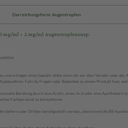
Darreichungsform: Augentropfen
0 mg/ml + 2 mg/ml Augentropfensusp.
ustellen.
 und erfolgen ohne Gewähr. Bitte nimm dir vor dem Verzehr oder der An
fzubewahren. Falls du Fragen oder Bedenken zu einem Produkt hast, wende
essionelle Beratung durch eine Ärztin, einen Arzt oder eine Apothekerin
sches Fachpersonal zu konsultieren.
n Herstellern oder Dritten bereitgestellt werden, übernimmt die BS-Apot
en Sie Ihre Ärztin, Ihren Arzt oder in Ihrer Apotheke.