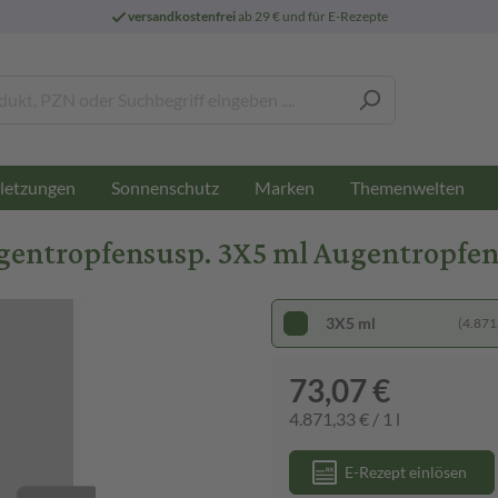
versandkostenfrei
ab 29 € und für E-Rezepte
letzungen
Sonnenschutz
Marken
Themenwelten
entropfensusp. 3X5 ml Augentropfe
3X5 ml
(4.871,
73,07 €
4.871,33 € / 1 l
E-Rezept einlösen