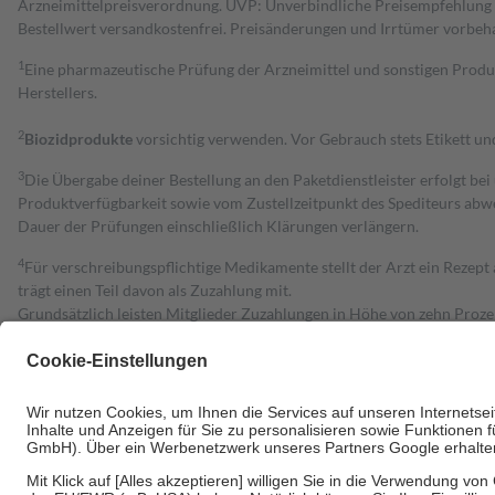
Arzneimittelpreisverordnung. UVP: Unverbindliche Preisempfehlung de
Bestell­wert versand­kosten­frei. Preisänderungen und Irrtümer vorbeh
1
Eine pharmazeutische Prüfung der Arzneimittel und sonstigen Pro
Herstellers.
2
Biozidprodukte
vorsichtig verwenden. Vor Gebrauch stets Etikett u
3
Die Übergabe deiner Bestellung an den Paketdienstleister erfolgt bei
Produktverfügbarkeit sowie vom Zustellzeitpunkt des Spediteurs abwe
Dauer der Prüfungen einschließlich Klärungen verlängern.
4
Für verschreibungspflichtige Medikamente stellt der Arzt ein Rezept 
trägt einen Teil davon als Zuzahlung mit.
Grundsätzlich leisten Mitglieder Zuzahlungen in Höhe von zehn Proz
zu entrichten.
Diese Regeln gelten grundsätzlich auch für Online-Apotheken.
Bei Heilmitteln und häuslicher Krankenpflege beträgt die Zuzahlung 
Um das Engagement der Versicherten für ihre eigene Gesundheit zu stä
• Kindern und Jugendlichen bis zum vollendeten 18. Lebensjahr mit
• Untersuchungen zur Vorsorge und Früherkennung, die von der GKV
• empfohlenen Schutzimpfungen