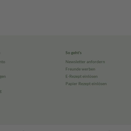
e
So geht's
nto
Newsletter anfordern
Freunde werben
gen
E-Rezept einlösen
Papier Rezept einlösen
g