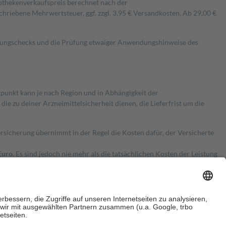
pothekenverkaufspreis berechnet nach der
hriebene Mehrwertsteuer, ggf. zzgl. 3,95 € Versandkosten. Ab 29,00 €
kungschecks und die Prüfung etwaiger Anwendungshinweise des
itpunkt kann je nach Region und in Abhängigkeit der
 zu deiner Arzneimittelsicherheit dienen, die Lieferfrist um die
ersicherung übernimmt in der Regel die Kosten dafür, der Versicherte
Euro.
Es sind jedoch nie mehr als die tatsächlichen Kosten der Leistung
e Zuzahlungen
an bei: