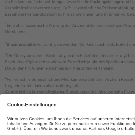
Zu Risiken und Nebenwirkungen lesen Sie die Packungsbeilage und fra
Arzneimittelpreisverordnung. UVP: Unverbindliche Preisempfehlung de
Bestell­wert versand­kosten­frei. Preisänderungen und Irrtümer vorbeh
1
Eine pharmazeutische Prüfung der Arzneimittel und sonstigen Pro
Herstellers.
2
Biozidprodukte
vorsichtig verwenden. Vor Gebrauch stets Etikett u
3
Die Übergabe deiner Bestellung an den Paketdienstleister erfolgt bei
Produktverfügbarkeit sowie vom Zustellzeitpunkt des Spediteurs abwe
Dauer der Prüfungen einschließlich Klärungen verlängern.
4
Für verschreibungspflichtige Medikamente stellt der Arzt ein Rezept 
trägt einen Teil davon als Zuzahlung mit.
Grundsätzlich leisten Mitglieder Zuzahlungen in Höhe von zehn Proz
zu entrichten.
Diese Regeln gelten grundsätzlich auch für Online-Apotheken.
Bei Heilmitteln und häuslicher Krankenpflege beträgt die Zuzahlung 
Um das Engagement der Versicherten für ihre eigene Gesundheit zu stä
• Kindern und Jugendlichen bis zum vollendeten 18. Lebensjahr mit
• Untersuchungen zur Vorsorge und Früherkennung, die von der GKV