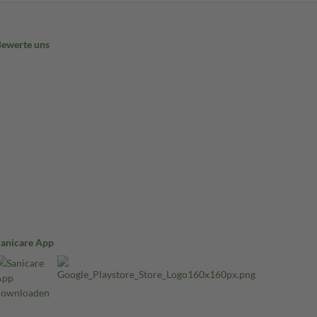
Bewerte uns
Sanicare App