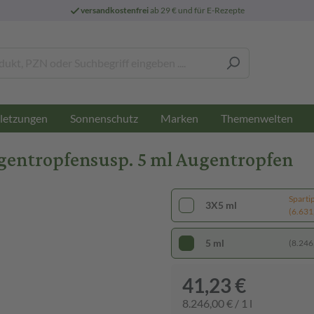
versandkostenfrei
ab 29 € und für E-Rezepte
letzungen
Sonnenschutz
Marken
Themenwelten
entropfensusp. 5 ml Augentropfen
Sparti
3X5 ml
(6.631,
5 ml
(8.246,
41,23 €
8.246,00 € / 1 l