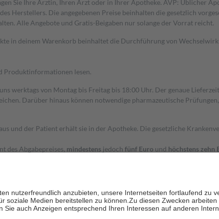
gen Sie Ihre Ärztin, Ihren Arzt oder in Ihrer Apotheke. AVP: Üblicher A
s Herstellers. Die angegebenen Preise beinhalten die gesetzlich vorgesc
alten. Alle Angebote und Gratis-Beigaben nur solange der Vorrat reicht.
dukte in deinem Warenkorb beinhaltet die Durchführung von Wechselwir
nd Produktinformationen lesen.
 uns werktags von Montag bis Freitag bis 18:00 Uhr. Der genaue Lieferze
ichen. Darüber hinaus können notwendige pharmazeutische Prüfungen, die
aus und der Patient erhält sie in der Apotheke. Die gesetzliche Krankenv
ent des Abgabepreises,
mindestens
jedoch
fünf Euro
und
höchstens zehn 
zehn Prozent der Kosten sowie zehn Euro je Verordnung.
rken und die besondere Stellung der Familie zu unterstützen, fallen
kein
 Ausnahme der Fahrkosten
 getragen werden