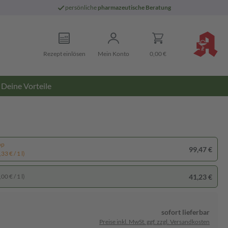
persönliche
pharmazeutische Beratung
Rezept einlösen
Mein Konto
0,00 €
Deine Vorteile
pp
99,47 €
33 € / 1 l)
41,23 €
00 € / 1 l)
sofort lieferbar
Preise inkl. MwSt. ggf. zzgl. Versandkosten