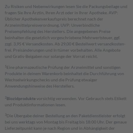
Zu Risiken und Nebenwirkungen lesen Sie die Packungsbeilage und
fragen Sie Ihre Ärztin, Ihren Arzt oder in Ihrer Apotheke. AVP:
Üblicher Apothekenverkaufspreis berechnet nach der
Arzneimittelpreisverordnung. UVP: Unverbindliche
Preisempfehlung des Herstellers. Die angegebenen Preise
beinhalten die gesetzlich vorgeschriebene Mehrwertsteuer, ggf.
zzgl. 3,95 € Versandkosten. Ab 29,00 € Bestell­wert versand­kosten­
frei. Preisänderungen und Irrtümer vorbehalten. Alle Angebote
und Gratis-Beigaben nur solange der Vorrat reicht.
1
Eine pharmazeutische Prüfung der Arzneimittel und sonstigen
Produkte in deinem Warenkorb beinhaltet die Durchführung von
Wechselwirkungschecks und die Prüfung etwaiger
Anwendungshinweise des Herstellers.
2
Biozidprodukte
vorsichtig verwenden. Vor Gebrauch stets Etikett
und Produktinformationen lesen.
3
Die Übergabe deiner Bestellung an den Paketdienstleister erfolgt
bei uns werktags von Montag bis Freitag bis 18:00 Uhr. Der genaue
Lieferzeitpunkt kann je nach Region und in Abhängigkeit der