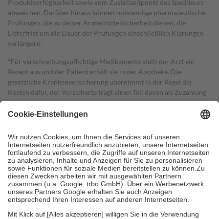
Produktverfügbarkeit sowie vom Zustellzeitpunkt des Spediteurs
abweichen. Darüber hinaus können notwendige pharmazeutische
Prüfungen, die zu deiner Arzneimittelsicherheit dienen, die
Lieferfrist um die Dauer der Prüfungen einschließlich Klärungen
verlängern.
4
Für verschreibungspflichtige Medikamente stellt der Arzt ein
Rezept aus und der Patient erhält sie in der Apotheke. Die
gesetzliche Krankenversicherung übernimmt in der Regel die
Kosten dafür, der Versicherte trägt einen Teil davon als Zuzahlung
mit.
Grundsätzlich leisten Mitglieder Zuzahlungen in Höhe von zehn
Prozent des Abgabepreises,
mindestens
jedoch
fünf Euro
und
höchstens zehn Euro.
Es sind jedoch nie mehr als die tatsächlichen
Kosten der Leistung zu entrichten.
Diese Regeln gelten grundsätzlich auch für Online-Apotheken.
Bei Heilmitteln und häuslicher Krankenpflege beträgt die
Zuzahlung zehn Prozent der Kosten sowie zehn Euro je
Verordnung.
Um das Engagement der Versicherten für ihre eigene Gesundheit zu
stärken und die besondere Stellung der Familie zu unterstützen,
fallen
keine Zuzahlungen
an bei: