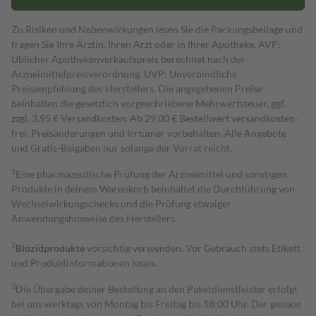
Zu Risiken und Nebenwirkungen lesen Sie die Packungsbeilage und
fragen Sie Ihre Ärztin, Ihren Arzt oder in Ihrer Apotheke. AVP:
Üblicher Apothekenverkaufspreis berechnet nach der
Arzneimittelpreisverordnung. UVP: Unverbindliche
Preisempfehlung des Herstellers. Die angegebenen Preise
beinhalten die gesetzlich vorgeschriebene Mehrwertsteuer, ggf.
zzgl. 3,95 € Versandkosten. Ab 29,00 € Bestell­wert versand­kosten­
frei. Preisänderungen und Irrtümer vorbehalten. Alle Angebote
und Gratis-Beigaben nur solange der Vorrat reicht.
1
Eine pharmazeutische Prüfung der Arzneimittel und sonstigen
Produkte in deinem Warenkorb beinhaltet die Durchführung von
Wechselwirkungschecks und die Prüfung etwaiger
Anwendungshinweise des Herstellers.
2
Biozidprodukte
vorsichtig verwenden. Vor Gebrauch stets Etikett
und Produktinformationen lesen.
3
Die Übergabe deiner Bestellung an den Paketdienstleister erfolgt
bei uns werktags von Montag bis Freitag bis 18:00 Uhr. Der genaue