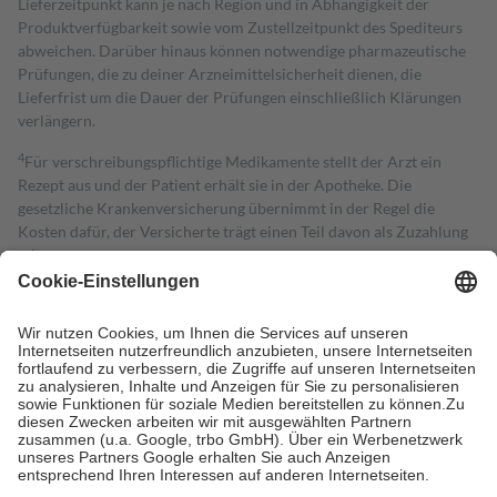
Lieferzeitpunkt kann je nach Region und in Abhängigkeit der
Produktverfügbarkeit sowie vom Zustellzeitpunkt des Spediteurs
abweichen. Darüber hinaus können notwendige pharmazeutische
Prüfungen, die zu deiner Arzneimittelsicherheit dienen, die
Lieferfrist um die Dauer der Prüfungen einschließlich Klärungen
verlängern.
4
Für verschreibungspflichtige Medikamente stellt der Arzt ein
Rezept aus und der Patient erhält sie in der Apotheke. Die
gesetzliche Krankenversicherung übernimmt in der Regel die
Kosten dafür, der Versicherte trägt einen Teil davon als Zuzahlung
mit.
Grundsätzlich leisten Mitglieder Zuzahlungen in Höhe von zehn
Prozent des Abgabepreises,
mindestens
jedoch
fünf Euro
und
höchstens zehn Euro.
Es sind jedoch nie mehr als die tatsächlichen
Kosten der Leistung zu entrichten.
Diese Regeln gelten grundsätzlich auch für Online-Apotheken.
Bei Heilmitteln und häuslicher Krankenpflege beträgt die
Zuzahlung zehn Prozent der Kosten sowie zehn Euro je
Verordnung.
Um das Engagement der Versicherten für ihre eigene Gesundheit zu
stärken und die besondere Stellung der Familie zu unterstützen,