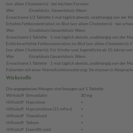
(vor allem Cholesterin) - bei leichten Formen:
Wer
Einzeldosis
Gesamtdosis
Wann
Erwachsene
1/2 Tablette
1-mal täglich
abends, unabhängig von der Ma
Erhöhte Fettkonzentration im Blut (vor allem Cholesterin) - bei sch
Wer
Einzeldosis
Gesamtdosis
Wann
Erwachsene
1 Tablette
1-mal täglich
abends, unabhängig von der Ma
Erbliche erhöhte Fettkonzentration im Blut (vor allem Cholesterin):
(vor allem Cholesterin): Für Kinder und Jugendliche ab 10 Jahren w
Wer
Einzeldosis
Gesamtdosis
Wann
Erwachsene
1 Tablette
1-mal täglich
abends, unabhängig von der Ma
Patienten mit einer Nierenfunktionsstörung: Sie müssen in Absprache
Wirkstoffe
Die angegebenen Mengen sind bezogen auf 1 Tablette
Wirkstoff
Simvastatin
30 mg
Hilfsstoff
Hyprolose
+
Hilfsstoff
Hypromellose (15 mPa·s)
+
Hilfsstoff
Titandioxid
+
Hilfsstoff
Talkum
+
Hilfsstoff
Eisen(III)-oxid
+