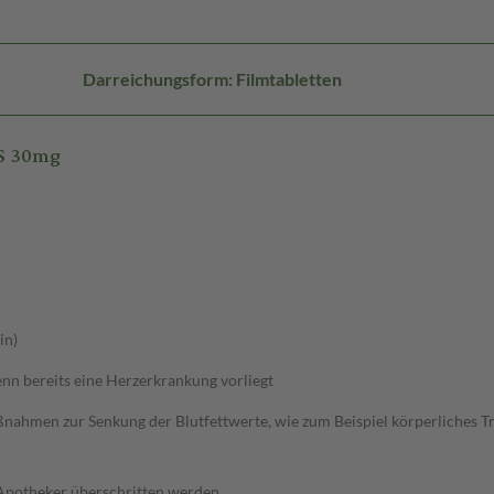
Darreichungsform: Filmtabletten
CS 30mg
in)
n bereits eine Herzerkrankung vorliegt
ahmen zur Senkung der Blutfettwerte, wie zum Beispiel körperliches Trai
 Apotheker überschritten werden.