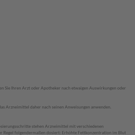
ragen Sie Ihren Arzt oder Apotheker nach etwaigen Auswirkungen oder
e das Arzneimittel daher nach seinen Anweisungen anwenden.
osierungsschritte stehen Arzneimittel mit verschiedenen
r Regel folgendermaßen dosiert: Erhöhte Fettkonzentration im Blut