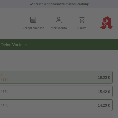
persönliche
pharmazeutische Beratung
Rezept einlösen
Mein Konto
0,00 €
Deine Vorteile
pp
18,33 €
/ 1 St)
15,42 €
/ 1 St)
14,20 €
/ 1 St)