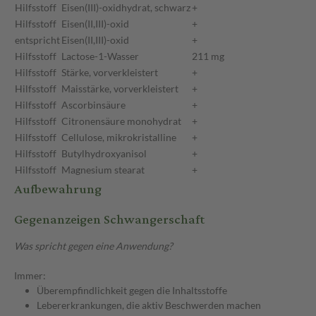
Hilfsstoff
Eisen(III)-oxidhydrat, schwarz
+
Hilfsstoff
Eisen(II,III)-oxid
+
entspricht
Eisen(II,III)-oxid
+
Hilfsstoff
Lactose-1-Wasser
211 mg
Hilfsstoff
Stärke, vorverkleistert
+
Hilfsstoff
Maisstärke, vorverkleistert
+
Hilfsstoff
Ascorbinsäure
+
Hilfsstoff
Citronensäure monohydrat
+
Hilfsstoff
Cellulose, mikrokristalline
+
Hilfsstoff
Butylhydroxyanisol
+
Hilfsstoff
Magnesium stearat
+
Aufbewahrung
Gegenanzeigen Schwangerschaft
Was spricht gegen eine Anwendung?
Immer:
Überempfindlichkeit gegen die Inhaltsstoffe
Lebererkrankungen, die aktiv Beschwerden machen