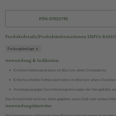
PZN: 07021790
Produktdetails/Produktinformationen SIMVA BASI
Packungsbeilage
Anwendung & Indikation
Erhöhte Fettkonzentration im Blut (vor allem Cholesterin)
Erbliche erhöhte Fettkonzentration im Blut (vor allem Cholester
Vorbeugung gegen Durchblutungsstörungen der Herzgefäße, wen
Das Arzneimittel wird vor allem gegeben, wenn Diät oder andere Maßn
Anwendungshinweise
Die Gesamtdosis sollte nicht ohne Rücksprache mit einem Arzt oder