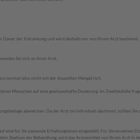
r Dauer der Erkrankung und wird deshalb nur von Ihrem Arzt bestimmt.
wenden Sie sich an Ihren Arzt.
z normal (also nicht mit der doppelten Menge) fort.
d älteren Menschen auf eine gewissenhafte Dosierung. Im Zweifelsfalle f
gsbeilage abweichen. Da der Arzt sie individuell abstimmt, sollten Si
f eine für Sie passende Erhaltungsdosis eingestellt. Für die einzelnen D
dem Stadium der Behandlung, wird das Arzneimittel von Ihrem Arzt in de