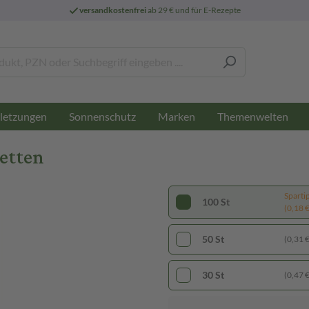
versandkostenfrei
ab 29 € und für E-Rezepte
letzungen
Sonnenschutz
Marken
Themenwelten
etten
Sparti
100 St
(0,18 € 
50 St
(0,31 € 
30 St
(0,47 € 