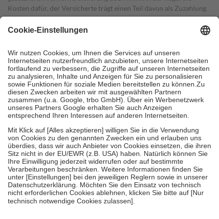
Kosten dafür, der Versicherte trägt einen Teil davon als Zuzahlung
mit.
Grundsätzlich leisten Mitglieder Zuzahlungen in Höhe von zehn
Prozent des Abgabepreises,
mindestens
jedoch
fünf Euro
und
höchstens zehn Euro.
Es sind jedoch nie mehr als die tatsächlichen
Kosten der Leistung zu entrichten.
Diese Regeln gelten grundsätzlich auch für Online-Apotheken.
Bei Heilmitteln und häuslicher Krankenpflege beträgt die
Zuzahlung zehn Prozent der Kosten sowie zehn Euro je
Verordnung.
Um das Engagement der Versicherten für ihre eigene Gesundheit zu
stärken und die besondere Stellung der Familie zu unterstützen,
fallen
keine Zuzahlungen
an bei:
• Kindern und Jugendlichen bis zum vollendeten 18. Lebensjahr
mit Ausnahme der Fahrkosten
• Untersuchungen zur Vorsorge und Früherkennung, die von der
GKV getragen werden
• empfohlenen Schutzimpfungen
• Harn- und Blutteststreifen
Wir nutzen Trusted Shops als unabhängigen Dienstleister für die