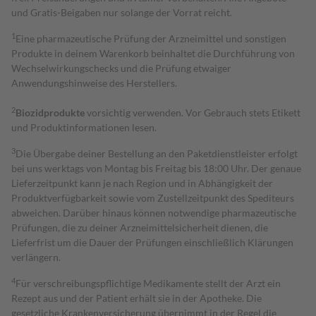
und Gratis-Beigaben nur solange der Vorrat reicht.
1
Eine pharmazeutische Prüfung der Arzneimittel und sonstigen
Produkte in deinem Warenkorb beinhaltet die Durchführung von
Wechselwirkungschecks und die Prüfung etwaiger
Anwendungshinweise des Herstellers.
2
Biozidprodukte
vorsichtig verwenden. Vor Gebrauch stets Etikett
und Produktinformationen lesen.
3
Die Übergabe deiner Bestellung an den Paketdienstleister erfolgt
bei uns werktags von Montag bis Freitag bis 18:00 Uhr. Der genaue
Lieferzeitpunkt kann je nach Region und in Abhängigkeit der
Produktverfügbarkeit sowie vom Zustellzeitpunkt des Spediteurs
abweichen. Darüber hinaus können notwendige pharmazeutische
Prüfungen, die zu deiner Arzneimittelsicherheit dienen, die
Lieferfrist um die Dauer der Prüfungen einschließlich Klärungen
verlängern.
4
Für verschreibungspflichtige Medikamente stellt der Arzt ein
Rezept aus und der Patient erhält sie in der Apotheke. Die
gesetzliche Krankenversicherung übernimmt in der Regel die