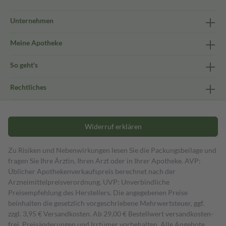
Unternehmen
Meine Apotheke
So geht's
Rechtliches
Widerruf erklären
Zu Risiken und Nebenwirkungen lesen Sie die Packungsbeilage und
fragen Sie Ihre Ärztin, Ihren Arzt oder in Ihrer Apotheke. AVP:
Üblicher Apothekenverkaufspreis berechnet nach der
Arzneimittelpreisverordnung. UVP: Unverbindliche
Preisempfehlung des Herstellers. Die angegebenen Preise
beinhalten die gesetzlich vorgeschriebene Mehrwertsteuer, ggf.
zzgl. 3,95 € Versandkosten. Ab 29,00 € Bestell­wert versand­kosten­
frei. Preisänderungen und Irrtümer vorbehalten. Alle Angebote