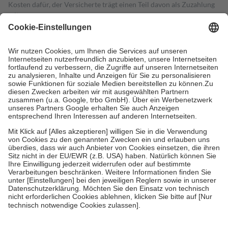
Kosten dafür, der Versicherte trägt einen Teil davon als Zuzahlung
mit.
Grundsätzlich leisten Mitglieder Zuzahlungen in Höhe von zehn
Prozent des Abgabepreises,
mindestens
jedoch
fünf Euro
und
höchstens zehn Euro.
Es sind jedoch nie mehr als die tatsächlichen
Kosten der Leistung zu entrichten.
Diese Regeln gelten grundsätzlich auch für Online-Apotheken.
Bei Heilmitteln und häuslicher Krankenpflege beträgt die
Zuzahlung zehn Prozent der Kosten sowie zehn Euro je
Verordnung.
Um das Engagement der Versicherten für ihre eigene Gesundheit zu
stärken und die besondere Stellung der Familie zu unterstützen,
fallen
keine Zuzahlungen
an bei:
• Kindern und Jugendlichen bis zum vollendeten 18. Lebensjahr
mit Ausnahme der Fahrkosten
• Untersuchungen zur Vorsorge und Früherkennung, die von der
GKV getragen werden
• empfohlenen Schutzimpfungen
• Harn- und Blutteststreifen
Wir nutzen Trusted Shops als unabhängigen Dienstleister für die
Einholung von Bewertungen. Trusted Shops hat Maßnahmen