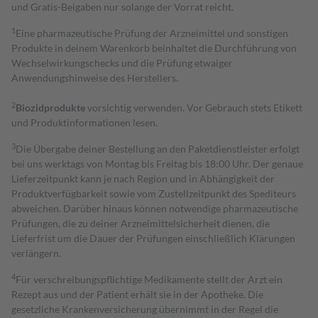
und Gratis-Beigaben nur solange der Vorrat reicht.
1
Eine pharmazeutische Prüfung der Arzneimittel und sonstigen
Produkte in deinem Warenkorb beinhaltet die Durchführung von
Wechselwirkungschecks und die Prüfung etwaiger
Anwendungshinweise des Herstellers.
2
Biozidprodukte
vorsichtig verwenden. Vor Gebrauch stets Etikett
und Produktinformationen lesen.
3
Die Übergabe deiner Bestellung an den Paketdienstleister erfolgt
bei uns werktags von Montag bis Freitag bis 18:00 Uhr. Der genaue
Lieferzeitpunkt kann je nach Region und in Abhängigkeit der
Produktverfügbarkeit sowie vom Zustellzeitpunkt des Spediteurs
abweichen. Darüber hinaus können notwendige pharmazeutische
Prüfungen, die zu deiner Arzneimittelsicherheit dienen, die
Lieferfrist um die Dauer der Prüfungen einschließlich Klärungen
verlängern.
4
Für verschreibungspflichtige Medikamente stellt der Arzt ein
Rezept aus und der Patient erhält sie in der Apotheke. Die
gesetzliche Krankenversicherung übernimmt in der Regel die