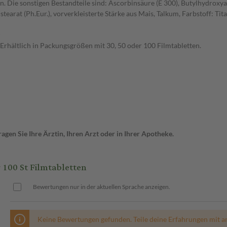
n. Die sonstigen Bestandteile sind: Ascorbinsäure (E 300), Butylhydroxyan
t (Ph.Eur.), vorverkleisterte Stärke aus Mais, Talkum, Farbstoff: Titand
Erhältlich in Packungsgrößen mit 30, 50 oder 100 Filmtabletten.
gen Sie Ihre Ärztin, Ihren Arzt oder in Ihrer Apotheke.
100 St Filmtabletten
Bewertungen nur in der aktuellen Sprache anzeigen.
Keine Bewertungen gefunden. Teile deine Erfahrungen mit a