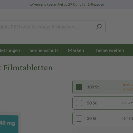
versandkostenfrei
ab 29 € und für E-Rezepte
letzungen
Sonnenschutz
Marken
Themenwelten
t Filmtabletten
Sparti
100 St
(0,20 € 
50 St
(0,32 € 
30 St
(0,49 € 