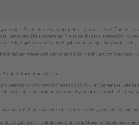
gen Sie Ihre Ärztin, Ihren Arzt oder in Ihrer Apotheke. AVP: Üblicher A
s Herstellers. Die angegebenen Preise beinhalten die gesetzlich vorgesc
alten. Alle Angebote und Gratis-Beigaben nur solange der Vorrat reicht.
dukte in deinem Warenkorb beinhaltet die Durchführung von Wechselwir
nd Produktinformationen lesen.
 uns werktags von Montag bis Freitag bis 18:00 Uhr. Der genaue Lieferze
ichen. Darüber hinaus können notwendige pharmazeutische Prüfungen, die
aus und der Patient erhält sie in der Apotheke. Die gesetzliche Krankenv
ent des Abgabepreises,
mindestens
jedoch
fünf Euro
und
höchstens zehn 