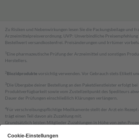
Zu Risiken und Nebenwirkungen lesen Sie die Packungsbeilage und fra
Arzneimittelpreisverordnung. UVP: Unverbindliche Preisempfehlung de
Bestell­wert versand­kosten­frei. Preisänderungen und Irrtümer vorbeh
1
Eine pharmazeutische Prüfung der Arzneimittel und sonstigen Pro
Herstellers.
2
Biozidprodukte
vorsichtig verwenden. Vor Gebrauch stets Etikett u
3
Die Übergabe deiner Bestellung an den Paketdienstleister erfolgt bei
Produktverfügbarkeit sowie vom Zustellzeitpunkt des Spediteurs abwe
Dauer der Prüfungen einschließlich Klärungen verlängern.
4
Für verschreibungspflichtige Medikamente stellt der Arzt ein Rezept 
trägt einen Teil davon als Zuzahlung mit.
Grundsätzlich leisten Mitglieder Zuzahlungen in Höhe von zehn Proz
zu entrichten.
Diese Regeln gelten grundsätzlich auch für Online-Apotheken.