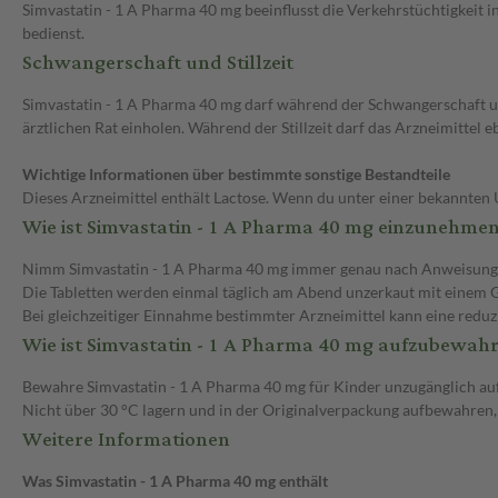
Simvastatin - 1 A Pharma 40 mg beeinflusst die Verkehrstüchtigkeit i
bedienst.
Schwangerschaft und Stillzeit
Simvastatin - 1 A Pharma 40 mg darf während der Schwangerschaft un
ärztlichen Rat einholen. Während der Stillzeit darf das Arzneimittel 
Wichtige Informationen über bestimmte sonstige Bestandteile
Dieses Arzneimittel enthält Lactose. Wenn du unter einer bekannten 
Wie ist Simvastatin - 1 A Pharma 40 mg einzunehme
Nimm Simvastatin - 1 A Pharma 40 mg immer genau nach Anweisung des 
Die Tabletten werden einmal täglich am Abend unzerkaut mit einem
Bei gleichzeitiger Einnahme bestimmter Arzneimittel kann eine reduz
Wie ist Simvastatin - 1 A Pharma 40 mg aufzubewah
Bewahre Simvastatin - 1 A Pharma 40 mg für Kinder unzugänglich auf
Nicht über 30 °C lagern und in der Originalverpackung aufbewahren,
Weitere Informationen
Was Simvastatin - 1 A Pharma 40 mg enthält