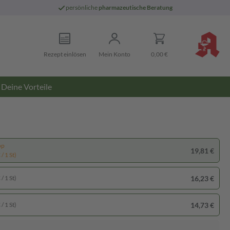
persönliche
pharmazeutische Beratung
Rezept einlösen
Mein Konto
0,00 €
Deine Vorteile
pp
19,81 €
/ 1 St)
16,23 €
/ 1 St)
14,73 €
/ 1 St)