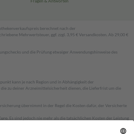
Fragen & Antworten
pothekenverkaufspreis berechnet nach der
hriebene Mehrwertsteuer, ggf. zzgl. 3,95 € Versandkosten. Ab 29,00 €
kungschecks und die Prüfung etwaiger Anwendungshinweise des
itpunkt kann je nach Region und in Abhängigkeit der
 zu deiner Arzneimittelsicherheit dienen, die Lieferfrist um die
ersicherung übernimmt in der Regel die Kosten dafür, der Versicherte
Euro.
Es sind jedoch nie mehr als die tatsächlichen Kosten der Leistung