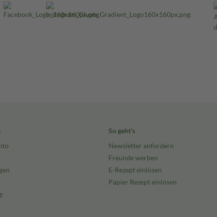
e
So geht's
nto
Newsletter anfordern
Freunde werben
gen
E-Rezept einlösen
Papier Rezept einlösen
g