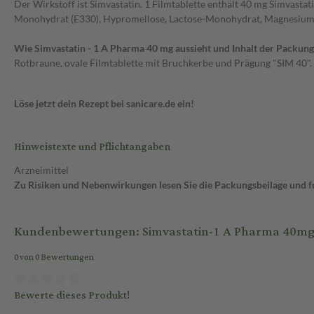
Der Wirkstoff ist Simvastatin. 1 Filmtablette enthält 40 mg Simvastati
Monohydrat (E330), Hypromellose, Lactose-Monohydrat, Magnesiumsteara
Wie Simvastatin - 1 A Pharma 40 mg aussieht und Inhalt der Packung
Rotbraune, ovale Filmtablette mit Bruchkerbe und Prägung "SIM 40". 
Löse jetzt dein Rezept bei sanicare.de ein!
Hinweistexte und Pflichtangaben
Arzneimittel
Zu Risiken und Nebenwirkungen lesen Sie die Packungsbeilage und fra
Kundenbewertungen: Simvastatin-1 A Pharma 40mg 
0 von 0 Bewertungen
Bewerte dieses Produkt!