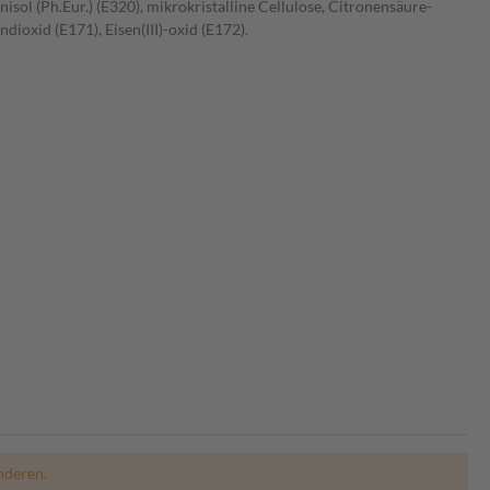
isol (Ph.Eur.) (E320), mikrokristalline Cellulose, Citronensäure-
ioxid (E171), Eisen(III)-oxid (E172).
nderen.