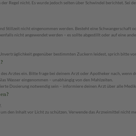
n der Regel nicht. Es wurde jedoch selten über Schwindel berichtet. Sei 
d Stillzeit nicht eingenommen werden. Besteht eine Schwangerschaft od
ebenfalls nicht angewendet werden – es sollte abgestillt oder auf eine a
Unverträglichkeit gegenüber bestimmten Zuckern leidest, sprich bitte v
n?
Arztes ein. Bitte frage bei deinem Arzt oder Apotheker nach, wenn du d
 Glas Wasser eingenommen – unabhängig von den Mahlzeiten.
ierte Dosierung notwendig sein – informiere deinen Arzt über alle Medi
ren?
.
 um den Inhalt vor Licht zu schützen. Verwende das Arzneimittel nicht