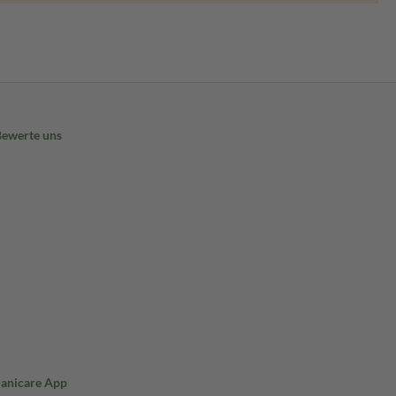
Bewerte uns
Sanicare App