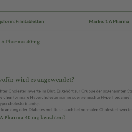
sform: Filmtabletten
Marke: 1 A Pharma
-1 A Pharma 40mg
 wofür wird es angewendet?
hter Cholesterinwerte im Blut. Es gehört zur Gruppe der sogenannten Sta
reichen (primäre Hypercholesterinämie oder gemischte Hyperlipidämie),
ypercholesterinämie),
rkrankung oder Diabetes mellitus – auch bei normalen Cholesterinwerte
1 A Pharma 40 mg beachten?