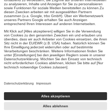
Diese Regeln gelten grundsätzlich auch für Online-Apotheken.
Bei Heilmitteln und häuslicher Krankenpflege beträgt die
Zuzahlung zehn Prozent der Kosten sowie zehn Euro je
Verordnung.
Um das Engagement der Versicherten für ihre eigene Gesundheit zu
stärken und die besondere Stellung der Familie zu unterstützen,
fallen
keine Zuzahlungen
an bei:
• Kindern und Jugendlichen bis zum vollendeten 18. Lebensjahr
mit Ausnahme der Fahrkosten
• Untersuchungen zur Vorsorge und Früherkennung, die von der
GKV getragen werden
• empfohlenen Schutzimpfungen
• Harn- und Blutteststreifen
Wir nutzen Trusted Shops als unabhängigen Dienstleister für die
Einholung von Bewertungen. Trusted Shops hat Maßnahmen
getroffen, um sicherzustellen, dass es sich um echte Bewertungen
handelt. Mehr Informationen findest du hier:
https://help.etrusted.com/hc/de/articles/4419944605341
Einige Bilder und Inhalte wurden unter Zuhilfenahme künstlicher
Intelligenz erstellt.