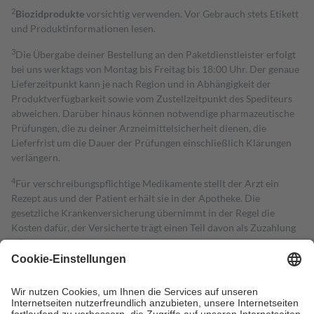
2
Biozidprodukte
vorsichtig verwenden. Vor Gebrauch stets Etikett
und Produktinformationen lesen.
3
Die Übergabe deiner Bestellung an den Paketdienstleister erfolgt
bei uns werktags von Montag bis Freitag bis 18:00 Uhr. Der genaue
Lieferzeitpunkt kann je nach Region und in Abhängigkeit der
Produktverfügbarkeit sowie vom Zustellzeitpunkt des Spediteurs
abweichen. Darüber hinaus können notwendige pharmazeutische
Prüfungen, die zu deiner Arzneimittelsicherheit dienen, die
Lieferfrist um die Dauer der Prüfungen einschließlich Klärungen
verlängern.
4
Für verschreibungspflichtige Medikamente stellt der Arzt ein
Rezept aus und der Patient erhält sie in der Apotheke. Die
gesetzliche Krankenversicherung übernimmt in der Regel die
Kosten dafür, der Versicherte trägt einen Teil davon als Zuzahlung
mit.
Grundsätzlich leisten Mitglieder Zuzahlungen in Höhe von zehn
Prozent des Abgabepreises,
mindestens
jedoch
fünf Euro
und
höchstens zehn Euro.
Es sind jedoch nie mehr als die tatsächlichen
Kosten der Leistung zu entrichten.