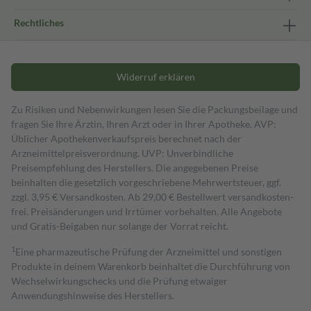
Rechtliches
Widerruf erklären
Zu Risiken und Nebenwirkungen lesen Sie die Packungsbeilage und
fragen Sie Ihre Ärztin, Ihren Arzt oder in Ihrer Apotheke. AVP:
Üblicher Apothekenverkaufspreis berechnet nach der
Arzneimittelpreisverordnung. UVP: Unverbindliche
Preisempfehlung des Herstellers. Die angegebenen Preise
beinhalten die gesetzlich vorgeschriebene Mehrwertsteuer, ggf.
zzgl. 3,95 € Versandkosten. Ab 29,00 € Bestell­wert versand­kosten­
frei. Preisänderungen und Irrtümer vorbehalten. Alle Angebote
und Gratis-Beigaben nur solange der Vorrat reicht.
1
Eine pharmazeutische Prüfung der Arzneimittel und sonstigen
Produkte in deinem Warenkorb beinhaltet die Durchführung von
Wechselwirkungschecks und die Prüfung etwaiger
Anwendungshinweise des Herstellers.