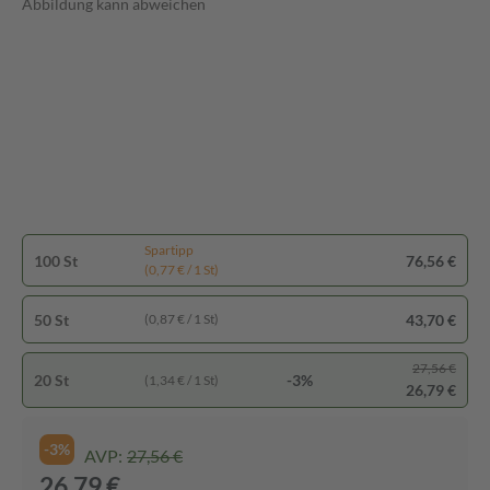
Abbildung kann abweichen
Spartipp
100 St
76,56 €
(0,77 € / 1 St)
50 St
43,70 €
(0,87 € / 1 St)
27,56 €
20 St
-3%
(1,34 € / 1 St)
26,79 €
-3%
AVP:
27,56 €
26,79 €