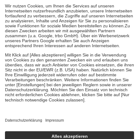
mit.
Grundsätzlich leisten Mitglieder Zuzahlungen in Höhe von zehn
Prozent des Abgabepreises,
mindestens
jedoch
fünf Euro
und
höchstens zehn Euro.
Es sind jedoch nie mehr als die tatsächlichen
Kosten der Leistung zu entrichten.
Diese Regeln gelten grundsätzlich auch für Online-Apotheken.
Bei Heilmitteln und häuslicher Krankenpflege beträgt die
Zuzahlung zehn Prozent der Kosten sowie zehn Euro je
Verordnung.
Um das Engagement der Versicherten für ihre eigene Gesundheit zu
stärken und die besondere Stellung der Familie zu unterstützen,
fallen
keine Zuzahlungen
an bei:
• Kindern und Jugendlichen bis zum vollendeten 18. Lebensjahr
mit Ausnahme der Fahrkosten
• Untersuchungen zur Vorsorge und Früherkennung, die von der
GKV getragen werden
• empfohlenen Schutzimpfungen
• Harn- und Blutteststreifen
Wir nutzen Trusted Shops als unabhängigen Dienstleister für die
Einholung von Bewertungen. Trusted Shops hat Maßnahmen
getroffen, um sicherzustellen, dass es sich um echte Bewertungen