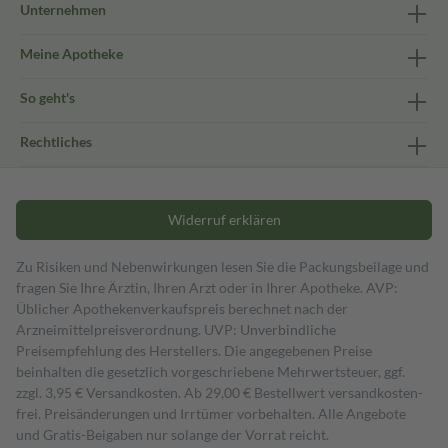
Unternehmen
Meine Apotheke
So geht's
Rechtliches
Widerruf erklären
Zu Risiken und Nebenwirkungen lesen Sie die Packungsbeilage und
fragen Sie Ihre Ärztin, Ihren Arzt oder in Ihrer Apotheke. AVP:
Üblicher Apothekenverkaufspreis berechnet nach der
Arzneimittelpreisverordnung. UVP: Unverbindliche
Preisempfehlung des Herstellers. Die angegebenen Preise
beinhalten die gesetzlich vorgeschriebene Mehrwertsteuer, ggf.
zzgl. 3,95 € Versandkosten. Ab 29,00 € Bestell­wert versand­kosten­
frei. Preisänderungen und Irrtümer vorbehalten. Alle Angebote
und Gratis-Beigaben nur solange der Vorrat reicht.