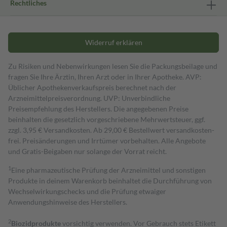
Rechtliches
Widerruf erklären
Zu Risiken und Nebenwirkungen lesen Sie die Packungsbeilage und
fragen Sie Ihre Ärztin, Ihren Arzt oder in Ihrer Apotheke. AVP:
Üblicher Apothekenverkaufspreis berechnet nach der
Arzneimittelpreisverordnung. UVP: Unverbindliche
Preisempfehlung des Herstellers. Die angegebenen Preise
beinhalten die gesetzlich vorgeschriebene Mehrwertsteuer, ggf.
zzgl. 3,95 € Versandkosten. Ab 29,00 € Bestell­wert versand­kosten­
frei. Preisänderungen und Irrtümer vorbehalten. Alle Angebote
und Gratis-Beigaben nur solange der Vorrat reicht.
1
Eine pharmazeutische Prüfung der Arzneimittel und sonstigen
Produkte in deinem Warenkorb beinhaltet die Durchführung von
Wechselwirkungschecks und die Prüfung etwaiger
Anwendungshinweise des Herstellers.
2
Biozidprodukte
vorsichtig verwenden. Vor Gebrauch stets Etikett