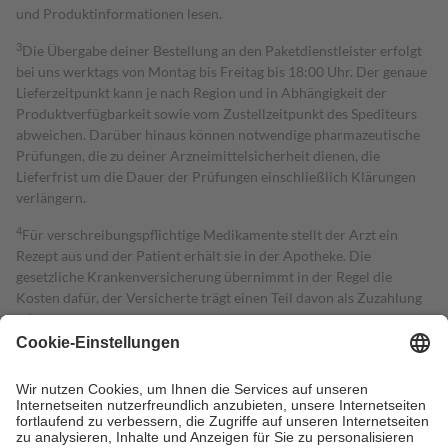
und Produktinformationen lesen.
3
Die Übergabe deiner Bestellung an den Paketdienstleister erfolgt
bei uns werktags von Montag bis Freitag bis 18:00 Uhr. Der genaue
Lieferzeitpunkt kann je nach Region und in Abhängigkeit der
Produktverfügbarkeit sowie vom Zustellzeitpunkt des Spediteurs
abweichen. Darüber hinaus können notwendige pharmazeutische
Prüfungen, die zu deiner Arzneimittelsicherheit dienen, die
Lieferfrist um die Dauer der Prüfungen einschließlich Klärungen
verlängern.
4
Für verschreibungspflichtige Medikamente stellt der Arzt ein
Rezept aus und der Patient erhält sie in der Apotheke. Die
gesetzliche Krankenversicherung übernimmt in der Regel die
Kosten dafür, der Versicherte trägt einen Teil davon als Zuzahlung
mit.
Grundsätzlich leisten Mitglieder Zuzahlungen in Höhe von zehn
Prozent des Abgabepreises,
mindestens
jedoch
fünf Euro
und
höchstens zehn Euro.
Es sind jedoch nie mehr als die tatsächlichen
Kosten der Leistung zu entrichten.
Diese Regeln gelten grundsätzlich auch für Online-Apotheken.
Bei Heilmitteln und häuslicher Krankenpflege beträgt die