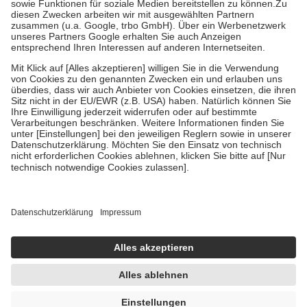
Zuzahlung zehn Prozent der Kosten sowie zehn Euro je
Verordnung.
Um das Engagement der Versicherten für ihre eigene Gesundheit zu
stärken und die besondere Stellung der Familie zu unterstützen,
fallen
keine Zuzahlungen
an bei:
• Kindern und Jugendlichen bis zum vollendeten 18. Lebensjahr
mit Ausnahme der Fahrkosten
• Untersuchungen zur Vorsorge und Früherkennung, die von der
GKV getragen werden
• empfohlenen Schutzimpfungen
• Harn- und Blutteststreifen
Wir nutzen Trusted Shops als unabhängigen Dienstleister für die
Einholung von Bewertungen. Trusted Shops hat Maßnahmen
getroffen, um sicherzustellen, dass es sich um echte Bewertungen
handelt. Mehr Informationen findest du hier:
https://help.etrusted.com/hc/de/articles/4419944605341
Einige Bilder und Inhalte wurden unter Zuhilfenahme künstlicher
Intelligenz erstellt.