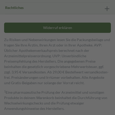
Rechtliches
Widerruf erklären
Zu Risiken und Nebenwirkungen lesen Sie die Packungsbeilage und
fragen Sie Ihre Ärztin, Ihren Arzt oder in Ihrer Apotheke. AVP:
Üblicher Apothekenverkaufspreis berechnet nach der
Arzneimittelpreisverordnung. UVP: Unverbindliche
Preisempfehlung des Herstellers. Die angegebenen Preise
beinhalten die gesetzlich vorgeschriebene Mehrwertsteuer, ggf.
zzgl. 3,95 € Versandkosten. Ab 29,00 € Bestell­wert versand­kosten­
frei. Preisänderungen und Irrtümer vorbehalten. Alle Angebote
und Gratis-Beigaben nur solange der Vorrat reicht.
1
Eine pharmazeutische Prüfung der Arzneimittel und sonstigen
Produkte in deinem Warenkorb beinhaltet die Durchführung von
Wechselwirkungschecks und die Prüfung etwaiger
Anwendungshinweise des Herstellers.