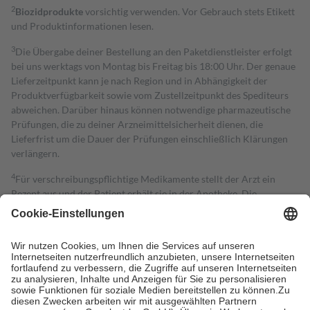
2
Biozidprodukte
vorsichtig verwenden. Vor Gebrauch stets Etikett
und Produktinformationen lesen.
3
Die Übergabe deiner Bestellung an den Paketdienstleister erfolgt
bei uns werktags von Montag bis Freitag bis 18:00 Uhr. Der genaue
Lieferzeitpunkt kann je nach Region und in Abhängigkeit der
Produktverfügbarkeit sowie vom Zustellzeitpunkt des Spediteurs
abweichen. Darüber hinaus können notwendige pharmazeutische
Prüfungen, die zu deiner Arzneimittelsicherheit dienen, die
Lieferfrist um die Dauer der Prüfungen einschließlich Klärungen
verlängern.
4
Für verschreibungspflichtige Medikamente stellt der Arzt ein
Rezept aus und der Patient erhält sie in der Apotheke. Die
gesetzliche Krankenversicherung übernimmt in der Regel die
Kosten dafür, der Versicherte trägt einen Teil davon als Zuzahlung
mit.
Grundsätzlich leisten Mitglieder Zuzahlungen in Höhe von zehn
Prozent des Abgabepreises,
mindestens
jedoch
fünf Euro
und
höchstens zehn Euro.
Es sind jedoch nie mehr als die tatsächlichen
Kosten der Leistung zu entrichten.
Diese Regeln gelten grundsätzlich auch für Online-Apotheken.