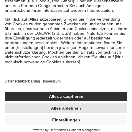
Bei Heilmitteln und häuslicher Krankenpflege beträgt die
Zuzahlung zehn Prozent der Kosten sowie zehn Euro je
Verordnung.
Um das Engagement der Versicherten für ihre eigene Gesundheit zu
stärken und die besondere Stellung der Familie zu unterstützen,
fallen
keine Zuzahlungen
an bei:
• Kindern und Jugendlichen bis zum vollendeten 18. Lebensjahr
mit Ausnahme der Fahrkosten
• Untersuchungen zur Vorsorge und Früherkennung, die von der
GKV getragen werden
• empfohlenen Schutzimpfungen
• Harn- und Blutteststreifen
Wir nutzen Trusted Shops als unabhängigen Dienstleister für die
Einholung von Bewertungen. Trusted Shops hat Maßnahmen
getroffen, um sicherzustellen, dass es sich um echte Bewertungen
handelt. Mehr Informationen findest du hier:
https://help.etrusted.com/hc/de/articles/4419944605341