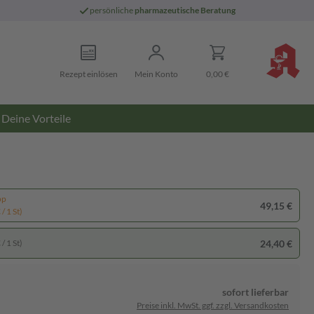
persönliche
pharmazeutische Beratung
Rezept einlösen
Mein Konto
0,00 €
Deine Vorteile
pp
49,15 €
/ 1 St)
24,40 €
/ 1 St)
sofort lieferbar
Preise inkl. MwSt. ggf. zzgl. Versandkosten