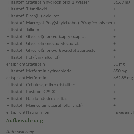
Hilfsstoff
Sitagliptin hydrochlorid-1-Wasser
56,69 mg
Hilfsstoff
Titandioxid
+
Hilfsstoff
Eisen(III)-oxid, rot
+
Hilfsstoff
Macrogol-Poly(vinylalkohol)-Pfropfcopolymer
+
Hilfsstoff
Talkum
+
Hilfsstoff
Glycerol(mono/di)caprylocaprat
+
Hilfsstoff
Glycerolmonocaprylocaprat
+
Hilfsstoff
Glycerol(mono/di)speisefettsäureester
+
Hilfsstoff
Poly(vinylalkohol)
+
entspricht
Sitagliptin
50 mg
Hilfsstoff
Metformin hydrochlorid
850 mg
entspricht
Metformin
662,88 mg
Hilfsstoff
Cellulose, mikrokristalline
+
Hilfsstoff
Povidon K29-32
+
Hilfsstoff
Natriumdodecylsulfat
+
Hilfsstoff
Magnesium stearat (pflanzlich)
+
entspricht
Natrium-Ion
insgesamt 
Aufbewahrung
Aufbewahrung