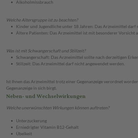
Alkoholmissbrauch
Welche Altersgruppe ist zu beachten?
Kinder und Jugendliche unter 18 Jahren: Das Arzneimittel darf
Ältere Patienten: Das Arzneimittel ist mit besonderer Vorsicht
Was ist mit Schwangerschaft und Stillzeit?
Schwangerschaft: Das Arzneimittel sollte nach derzeitigen Erk
Stillzeit: Das Arzneimittel darf nicht angewendet werden.
Ist Ihnen das Arzneimittel trotz einer Gegenanzeige verordnet worden
Gegenanzeige in sich birgt.
Neben- und Wechselwirkungen
Welche unerwünschten Wirkungen können auftreten?
Unterzuckerung
Erniedrigter Vitamin B12-Gehalt
Übelkeit