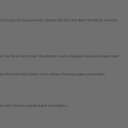
nd bis zum Koma kommen. Setzen Sie sich bei dem Verdacht auf eine
ragen Sie Ihren Arzt oder Apotheker nach etwaigen Auswirkungen oder
e das Arzneimittel daher nach seinen Anweisungen anwenden.
oder den Dosierungsabstand verlängern.