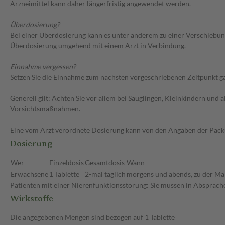
Arzneimittel kann daher längerfristig angewendet werden.
Überdosierung?
Bei einer Überdosierung kann es unter anderem zu einer Verschiebun
Überdosierung umgehend mit einem Arzt in Verbindung.
Einnahme vergessen?
Setzen Sie die Einnahme zum nächsten vorgeschriebenen Zeitpunkt gan
Generell gilt: Achten Sie vor allem bei Säuglingen, Kleinkindern un
Vorsichtsmaßnahmen.
Eine vom Arzt verordnete Dosierung kann von den Angaben der Packun
Dosierung
Wer
Einzeldosis
Gesamtdosis
Wann
Erwachsene
1 Tablette
2-mal täglich
morgens und abends, zu der Ma
Patienten mit einer Nierenfunktionsstörung: Sie müssen in Absprache
Wirkstoffe
Die angegebenen Mengen sind bezogen auf 1 Tablette