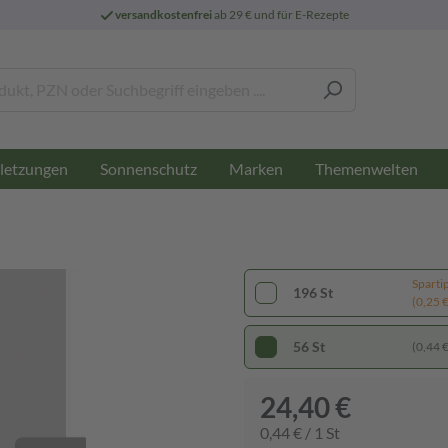
versandkostenfrei
ab 29 € und für E-Rezepte
letzungen
Sonnenschutz
Marken
Themenwelten
Sparti
196 St
(0,25 € 
56 St
(0,44 € 
24,40 €
0,44 € / 1 St