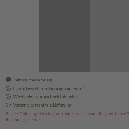
Abbildung kann abweichen
Persönliche Beratung
Heute bestellt und morgen geliefert³
Wechselwirkungscheck inklusive
Versandkostenfreie Lieferung
Bei der Einlösung eines Kassenrezeptes werden nur die gesetzlichen 
Rechnung gestellt.⁴