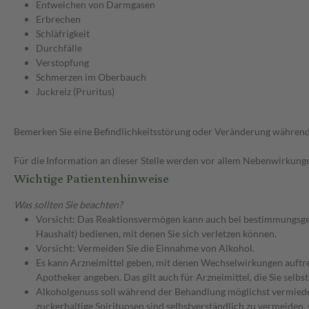
Entweichen von Darmgasen
Erbrechen
Schläfrigkeit
Durchfälle
Verstopfung
Schmerzen im Oberbauch
Juckreiz (Pruritus)
Bemerken Sie eine Befindlichkeitsstörung oder Veränderung während 
Für die Information an dieser Stelle werden vor allem Nebenwirkunge
Wichtige Patientenhinweise
Was sollten Sie beachten?
Vorsicht: Das Reaktionsvermögen kann auch bei bestimmungsgem
Haushalt) bedienen, mit denen Sie sich verletzen können.
Vorsicht: Vermeiden Sie die Einnahme von Alkohol.
Es kann Arzneimittel geben, mit denen Wechselwirkungen auftret
Apotheker angeben. Das gilt auch für Arzneimittel, die Sie selb
Alkoholgenuss soll während der Behandlung möglichst vermieden
zuckerhaltige Spirituosen sind selbstverständlich zu vermeiden,