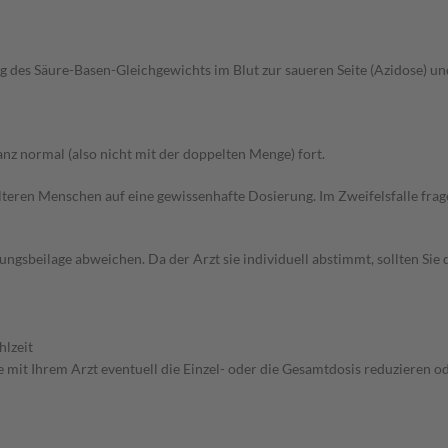
g des Säure-Basen-Gleichgewichts im Blut zur saueren Seite (Azidose) u
z normal (also nicht mit der doppelten Menge) fort.
d älteren Menschen auf eine gewissenhafte Dosierung. Im Zweifelsfalle f
gsbeilage abweichen. Da der Arzt sie individuell abstimmt, sollten Si
hlzeit
 mit Ihrem Arzt eventuell die Einzel- oder die Gesamtdosis reduzieren 