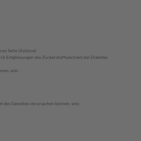
ren Seite (Azidose)
rch Entgleisungen des Zuckerstoffwechsels bei Diabetes
nnen, wie:
el des Gewebes verursachen können, wie: