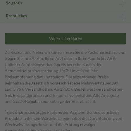
So geht's
Rechtliches
Widerruf erklären
Zu Risiken und Nebenwirkungen lesen Sie die Packungsbeilage und
fragen Sie Ihre Ärztin, Ihren Arzt oder in Ihrer Apotheke. AVP:
Üblicher Apothekenverkaufspreis berechnet nach der
Arzneimittelpreisverordnung. UVP: Unverbindliche
Preisempfehlung des Herstellers. Die angegebenen Preise
beinhalten die gesetzlich vorgeschriebene Mehrwertsteuer, ggf.
zzgl. 3,95 € Versandkosten. Ab 29,00 € Bestell­wert versand­kosten­
frei. Preisänderungen und Irrtümer vorbehalten. Alle Angebote
und Gratis-Beigaben nur solange der Vorrat reicht.
1
Eine pharmazeutische Prüfung der Arzneimittel und sonstigen
Produkte in deinem Warenkorb beinhaltet die Durchführung von
Wechselwirkungschecks und die Prüfung etwaiger
Anwendungshinweise des Herstellers.