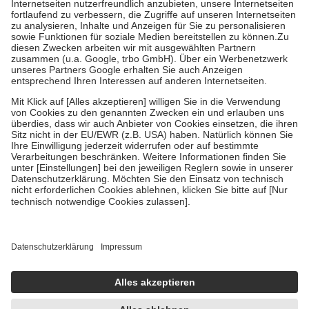
Kosten der Leistung zu entrichten.
Diese Regeln gelten grundsätzlich auch für Online-Apotheken.
Bei Heilmitteln und häuslicher Krankenpflege beträgt die
Zuzahlung zehn Prozent der Kosten sowie zehn Euro je
Verordnung.
Um das Engagement der Versicherten für ihre eigene Gesundheit zu
stärken und die besondere Stellung der Familie zu unterstützen,
fallen
keine Zuzahlungen
an bei:
• Kindern und Jugendlichen bis zum vollendeten 18. Lebensjahr
mit Ausnahme der Fahrkosten
• Untersuchungen zur Vorsorge und Früherkennung, die von der
GKV getragen werden
• empfohlenen Schutzimpfungen
• Harn- und Blutteststreifen
Wir nutzen Trusted Shops als unabhängigen Dienstleister für die
Einholung von Bewertungen. Trusted Shops hat Maßnahmen
getroffen, um sicherzustellen, dass es sich um echte Bewertungen
handelt. Mehr Informationen findest du hier:
https://help.etrusted.com/hc/de/articles/4419944605341
Einige Bilder und Inhalte wurden unter Zuhilfenahme künstlicher