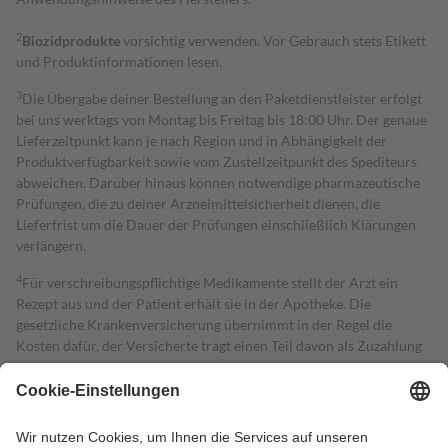
2
Biozidprodukte
vorsichtig verwenden. Vor Gebrauch stets Etikett
und Produktinformationen lesen.
3
Die Übergabe deiner Bestellung an den Paketdienstleister erfolgt
bei uns werktags von Montag bis Freitag bis 18:00 Uhr. Der genaue
Lieferzeitpunkt kann je nach Region und in Abhängigkeit der
Produktverfügbarkeit sowie vom Zustellzeitpunkt des Spediteurs
abweichen. Darüber hinaus können notwendige pharmazeutische
Prüfungen, die zu deiner Arzneimittelsicherheit dienen, die
Lieferfrist um die Dauer der Prüfungen einschließlich Klärungen
verlängern.
4
Für verschreibungspflichtige Medikamente stellt der Arzt ein
Rezept aus und der Patient erhält sie in der Apotheke. Die
gesetzliche Krankenversicherung übernimmt in der Regel die
Kosten dafür, der Versicherte trägt einen Teil davon als Zuzahlung
mit.
Grundsätzlich leisten Mitglieder Zuzahlungen in Höhe von zehn
Prozent des Abgabepreises,
mindestens
jedoch
fünf Euro
und
höchstens zehn Euro.
Es sind jedoch nie mehr als die tatsächlichen