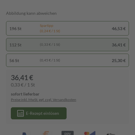
Abbildung kann abweichen
Spartipp
196 St
46,53 €
(0,24 € / 1 St)
112 St
36,41 €
(0,33 € / 1 St)
56 St
25,30 €
(0,45 € / 1 St)
36,41 €
0,33 € / 1 St
sofort lieferbar
Preise inkl. MwSt. ggf. zzgl. Versandkosten
E-Rezept einlösen