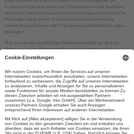
Lieferzeitpunkt kann je nach Region und in Abhängigkeit der
Produktverfügbarkeit sowie vom Zustellzeitpunkt des Spediteurs
abweichen. Darüber hinaus können notwendige pharmazeutische
Prüfungen, die zu deiner Arzneimittelsicherheit dienen, die
Lieferfrist um die Dauer der Prüfungen einschließlich Klärungen
verlängern.
4
Für verschreibungspflichtige Medikamente stellt der Arzt ein
Rezept aus und der Patient erhält sie in der Apotheke. Die
gesetzliche Krankenversicherung übernimmt in der Regel die
Kosten dafür, der Versicherte trägt einen Teil davon als Zuzahlung
mit.
Grundsätzlich leisten Mitglieder Zuzahlungen in Höhe von zehn
Prozent des Abgabepreises,
mindestens
jedoch
fünf Euro
und
höchstens zehn Euro.
Es sind jedoch nie mehr als die tatsächlichen
Kosten der Leistung zu entrichten.
Diese Regeln gelten grundsätzlich auch für Online-Apotheken.
Bei Heilmitteln und häuslicher Krankenpflege beträgt die
Zuzahlung zehn Prozent der Kosten sowie zehn Euro je
Verordnung.
Um das Engagement der Versicherten für ihre eigene Gesundheit zu
stärken und die besondere Stellung der Familie zu unterstützen,