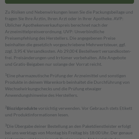
Zu Risiken und Nebenwirkungen lesen Sie die Packungsbeilage und
fragen Sie Ihre Ärztin, Ihren Arzt oder in Ihrer Apotheke. AVP:
Üblicher Apothekenverkaufspreis berechnet nach der
Arzneimittelpreisverordnung. UVP: Unverbindliche
Preisempfehlung des Herstellers. Die angegebenen Preise
beinhalten die gesetzlich vorgeschriebene Mehrwertsteuer, ggf.
zzgl. 3,95 € Versandkosten. Ab 29,00 € Bestell­wert versand­kosten­
frei. Preisänderungen und Irrtümer vorbehalten. Alle Angebote
und Gratis-Beigaben nur solange der Vorrat reicht.
1
Eine pharmazeutische Prüfung der Arzneimittel und sonstigen
Produkte in deinem Warenkorb beinhaltet die Durchführung von
Wechselwirkungschecks und die Prüfung etwaiger
Anwendungshinweise des Herstellers.
2
Biozidprodukte
vorsichtig verwenden. Vor Gebrauch stets Etikett
und Produktinformationen lesen.
3
Die Übergabe deiner Bestellung an den Paketdienstleister erfolgt
bei uns werktags von Montag bis Freitag bis 18:00 Uhr. Der genaue