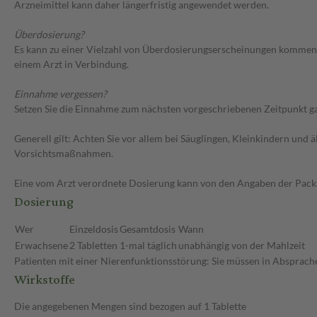
Arzneimittel kann daher längerfristig angewendet werden.
Überdosierung?
Es kann zu einer Vielzahl von Überdosierungserscheinungen kommen
einem Arzt in Verbindung.
Einnahme vergessen?
Setzen Sie die Einnahme zum nächsten vorgeschriebenen Zeitpunkt gan
Generell gilt: Achten Sie vor allem bei Säuglingen, Kleinkindern un
Vorsichtsmaßnahmen.
Eine vom Arzt verordnete Dosierung kann von den Angaben der Packun
Dosierung
Wer
Einzeldosis
Gesamtdosis
Wann
Erwachsene
2 Tabletten
1-mal täglich
unabhängig von der Mahlzeit
Patienten mit einer Nierenfunktionsstörung: Sie müssen in Absprache
Wirkstoffe
Die angegebenen Mengen sind bezogen auf 1 Tablette