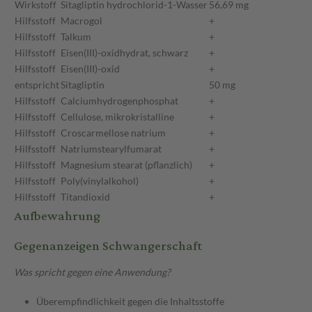
Wirkstoff
Sitagliptin hydrochlorid-1-Wasser
56,69 mg
Hilfsstoff
Macrogol
+
Hilfsstoff
Talkum
+
Hilfsstoff
Eisen(III)-oxidhydrat, schwarz
+
Hilfsstoff
Eisen(III)-oxid
+
entspricht
Sitagliptin
50 mg
Hilfsstoff
Calciumhydrogenphosphat
+
Hilfsstoff
Cellulose, mikrokristalline
+
Hilfsstoff
Croscarmellose natrium
+
Hilfsstoff
Natriumstearylfumarat
+
Hilfsstoff
Magnesium stearat (pflanzlich)
+
Hilfsstoff
Poly(vinylalkohol)
+
Hilfsstoff
Titandioxid
+
Aufbewahrung
Gegenanzeigen Schwangerschaft
Was spricht gegen eine Anwendung?
Überempfindlichkeit gegen die Inhaltsstoffe