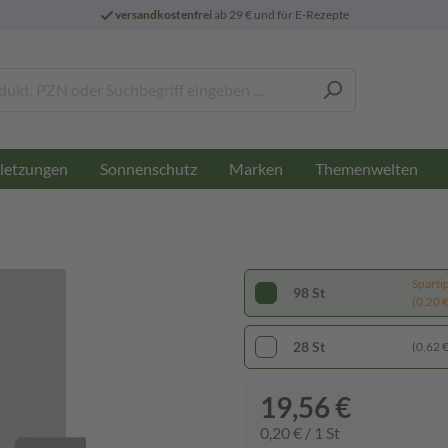
versandkostenfrei
ab 29 € und für E-Rezepte
letzungen
Sonnenschutz
Marken
Themenwelten
Sparti
98 St
(0,20 € 
28 St
(0,62 € 
19,56 €
0,20 € / 1 St