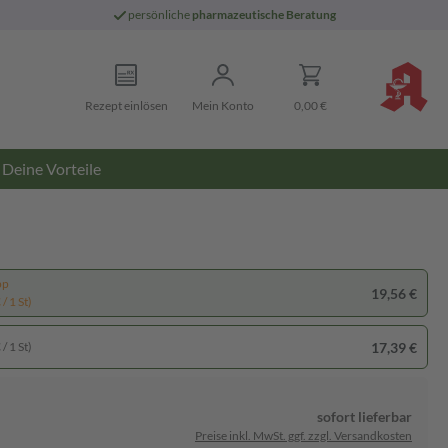
persönliche
pharmazeutische Beratung
Rezept einlösen
Mein Konto
0,00 €
Deine Vorteile
pp
19,56 €
/ 1 St)
17,39 €
/ 1 St)
sofort lieferbar
Preise inkl. MwSt. ggf. zzgl. Versandkosten