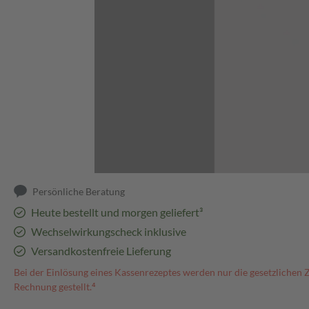
Abbildung kann abweichen
Persönliche Beratung
Heute bestellt und morgen geliefert³
Wechselwirkungscheck inklusive
Versandkostenfreie Lieferung
Bei der Einlösung eines Kassenrezeptes werden nur die gesetzlichen 
Rechnung gestellt.⁴