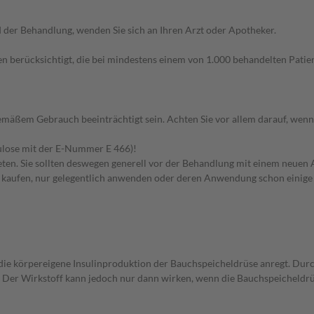
der Behandlung, wenden Sie sich an Ihren Arzt oder Apotheker.
n berücksichtigt, die bei mindestens einem von 1.000 behandelten Patien
äßem Gebrauch beeinträchtigt sein. Achten Sie vor allem darauf, wenn
lulose mit der E-Nummer E 466)!
en. Sie sollten deswegen generell vor der Behandlung mit einem neuen A
st kaufen, nur gelegentlich anwenden oder deren Anwendung schon einige 
die körpereigene Insulinproduktion der Bauchspeicheldrüse anregt. Durch 
Der Wirkstoff kann jedoch nur dann wirken, wenn die Bauchspeicheldrüs