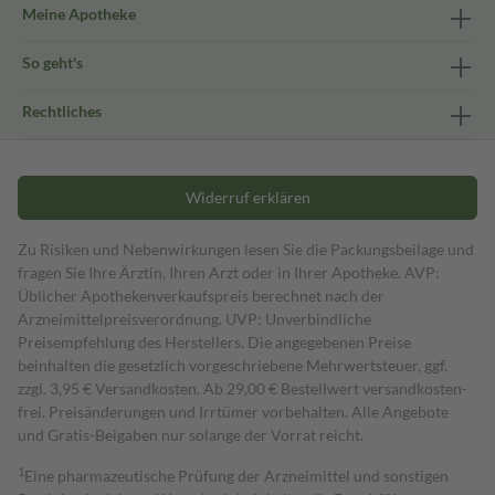
Meine Apotheke
So geht's
Rechtliches
Widerruf erklären
Zu Risiken und Nebenwirkungen lesen Sie die Packungsbeilage und
fragen Sie Ihre Ärztin, Ihren Arzt oder in Ihrer Apotheke. AVP:
Üblicher Apothekenverkaufspreis berechnet nach der
Arzneimittelpreisverordnung. UVP: Unverbindliche
Preisempfehlung des Herstellers. Die angegebenen Preise
beinhalten die gesetzlich vorgeschriebene Mehrwertsteuer, ggf.
zzgl. 3,95 € Versandkosten. Ab 29,00 € Bestell­wert versand­kosten­
frei. Preisänderungen und Irrtümer vorbehalten. Alle Angebote
und Gratis-Beigaben nur solange der Vorrat reicht.
1
Eine pharmazeutische Prüfung der Arzneimittel und sonstigen