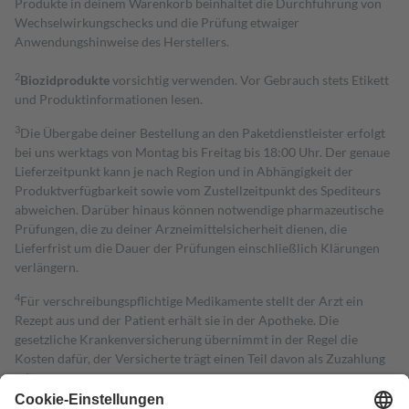
Produkte in deinem Warenkorb beinhaltet die Durchführung von
Wechselwirkungschecks und die Prüfung etwaiger
Anwendungshinweise des Herstellers.
2
Biozidprodukte
vorsichtig verwenden. Vor Gebrauch stets Etikett
und Produktinformationen lesen.
3
Die Übergabe deiner Bestellung an den Paketdienstleister erfolgt
bei uns werktags von Montag bis Freitag bis 18:00 Uhr. Der genaue
Lieferzeitpunkt kann je nach Region und in Abhängigkeit der
Produktverfügbarkeit sowie vom Zustellzeitpunkt des Spediteurs
abweichen. Darüber hinaus können notwendige pharmazeutische
Prüfungen, die zu deiner Arzneimittelsicherheit dienen, die
Lieferfrist um die Dauer der Prüfungen einschließlich Klärungen
verlängern.
4
Für verschreibungspflichtige Medikamente stellt der Arzt ein
Rezept aus und der Patient erhält sie in der Apotheke. Die
gesetzliche Krankenversicherung übernimmt in der Regel die
Kosten dafür, der Versicherte trägt einen Teil davon als Zuzahlung
mit.
Grundsätzlich leisten Mitglieder Zuzahlungen in Höhe von zehn