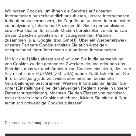
Prozent des Abgabepreises,
mindestens
jedoch
fünf Euro
und
höchstens zehn Euro.
Es sind jedoch nie mehr als die tatsächlichen
Kosten der Leistung zu entrichten.
Diese Regeln gelten grundsätzlich auch für Online-Apotheken.
Bei Heilmitteln und häuslicher Krankenpflege beträgt die
Zuzahlung zehn Prozent der Kosten sowie zehn Euro je
Verordnung.
Um das Engagement der Versicherten für ihre eigene Gesundheit zu
stärken und die besondere Stellung der Familie zu unterstützen,
fallen
keine Zuzahlungen
an bei:
• Kindern und Jugendlichen bis zum vollendeten 18. Lebensjahr
mit Ausnahme der Fahrkosten
• Untersuchungen zur Vorsorge und Früherkennung, die von der
GKV getragen werden
• empfohlenen Schutzimpfungen
• Harn- und Blutteststreifen
Wir nutzen Trusted Shops als unabhängigen Dienstleister für die
Einholung von Bewertungen. Trusted Shops hat Maßnahmen
getroffen, um sicherzustellen, dass es sich um echte Bewertungen
handelt. Mehr Informationen findest du hier:
https://help.etrusted.com/hc/de/articles/4419944605341