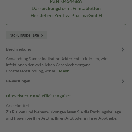
PZN: 04644869
Darreichungsform: Filmtabletten
Hersteller: Zentiva Pharma GmbH
Packungsbeilage
Beschreibung
Anwendung &amp; IndikationBakterieninfektionen, wie:
Infektionen der weiblichen Geschlechtsorgane
Prostataentzündung, vor al…
Mehr
Bewertungen
Hinweistexte und Pflichtangaben
Arzneimittel
Zu Risiken und Nebenwirkungen lesen Sie die Packungsbeilage
und fragen Sie Ihre Ärztin, Ihren Arzt oder in Ihrer Apotheke.