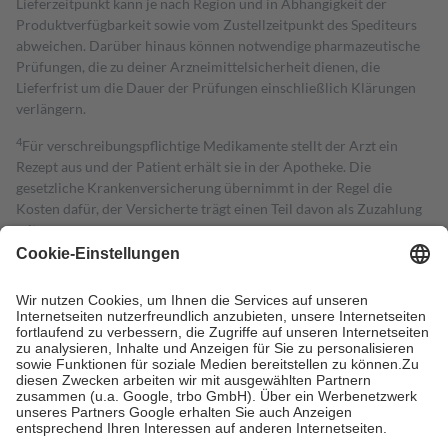
Lieferzeitpunkt kann je nach Region und in Abhängigkeit der
Produktverfügbarkeit sowie vom Zustellzeitpunkt des Spediteurs
abweichen. Darüber hinaus können notwendige pharmazeutische
Prüfungen, die zu deiner Arzneimittelsicherheit dienen, die
Lieferfrist um die Dauer der Prüfungen einschließlich Klärungen
verlängern.
4
Für verschreibungspflichtige Medikamente stellt der Arzt ein
Rezept aus und der Patient erhält sie in der Apotheke. Die
gesetzliche Krankenversicherung übernimmt in der Regel die
Kosten dafür, der Versicherte trägt einen Teil davon als Zuzahlung
mit.
Grundsätzlich leisten Mitglieder Zuzahlungen in Höhe von zehn
Prozent des Abgabepreises,
mindestens
jedoch
fünf Euro
und
höchstens zehn Euro.
Es sind jedoch nie mehr als die tatsächlichen
Kosten der Leistung zu entrichten.
Diese Regeln gelten grundsätzlich auch für Online-Apotheken.
Bei Heilmitteln und häuslicher Krankenpflege beträgt die
Zuzahlung zehn Prozent der Kosten sowie zehn Euro je
Verordnung.
Um das Engagement der Versicherten für ihre eigene Gesundheit zu
stärken und die besondere Stellung der Familie zu unterstützen,