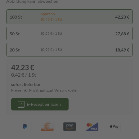
Abbildung kann abweichen
Spartipp
100 St
42,23 €
(0,42 € / 1 St)
50 St
27,68 €
(0,55 € / 1 St)
20 St
18,49 €
(0,92 € / 1 St)
42,23 €
0,42 € / 1 St
sofort lieferbar
Preise inkl. MwSt. ggf. zzgl. Versandkosten
E-Rezept einlösen