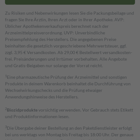
Zu Risiken und Nebenwirkungen lesen Sie die Packungsbeilage und
fragen Sie Ihre Ärztin, Ihren Arzt oder in Ihrer Apotheke. AVP:
Üblicher Apothekenverkaufspreis berechnet nach der
Arzneimittelpreisverordnung. UVP: Unverbindliche
Preisempfehlung des Herstellers. Die angegebenen Preise
beinhalten die gesetzlich vorgeschriebene Mehrwertsteuer, ggf.
zzgl. 3,95 € Versandkosten. Ab 29,00 € Bestell­wert versand­kosten­
frei. Preisänderungen und Irrtümer vorbehalten. Alle Angebote
und Gratis-Beigaben nur solange der Vorrat reicht.
1
Eine pharmazeutische Prüfung der Arzneimittel und sonstigen
Produkte in deinem Warenkorb beinhaltet die Durchführung von
Wechselwirkungschecks und die Prüfung etwaiger
Anwendungshinweise des Herstellers.
2
Biozidprodukte
vorsichtig verwenden. Vor Gebrauch stets Etikett
und Produktinformationen lesen.
3
Die Übergabe deiner Bestellung an den Paketdienstleister erfolgt
bei uns werktags von Montag bis Freitag bis 18:00 Uhr. Der genaue