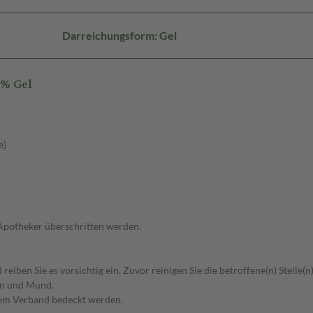
Darreichungsform: Gel
5% Gel
e)
 Apotheker überschritten werden.
d reiben Sie es vorsichtig ein. Zuvor reinigen Sie die betroffene(n) Stel
en und Mund.
inem Verband bedeckt werden.