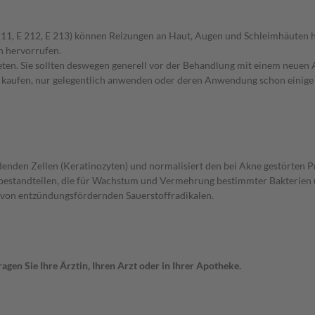
 211, E 212, E 213) können Reizungen an Haut, Augen und Schleimhäuten 
n hervorrufen.
en. Sie sollten deswegen generell vor der Behandlung mit einem neuen A
st kaufen, nur gelegentlich anwenden oder deren Anwendung schon einige 
nden Zellen (Keratinozyten) und normalisiert den bei Akne gestörten P
ißbestandteilen, die für Wachstum und Vermehrung bestimmter Bakterien
 von entzündungsfördernden Sauerstoffradikalen.
gen Sie Ihre Ärztin, Ihren Arzt oder in Ihrer Apotheke.
l