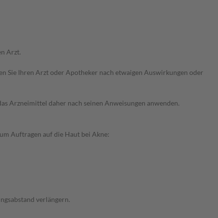
n Arzt.
ragen Sie Ihren Arzt oder Apotheker nach etwaigen Auswirkungen oder
e das Arzneimittel daher nach seinen Anweisungen anwenden.
um Auftragen auf die Haut bei Akne:
ungsabstand verlängern.