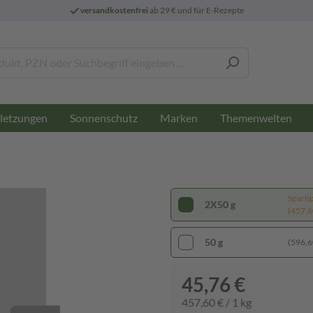
versandkostenfrei
ab 29 € und für E-Rezepte
letzungen
Sonnenschutz
Marken
Themenwelten
Sparti
2X50 g
(457,60
50 g
(596,60
45,76 €
457,60 € / 1 kg