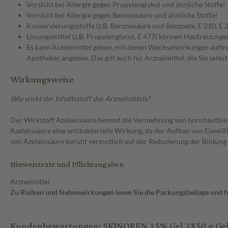
Vorsicht bei Allergie gegen Propylenglykol und ähnliche Stoffe!
Vorsicht bei Allergie gegen Benzoesäure und ähnliche Stoffe!
Konservierungsstoffe (z.B. Benzoesäure und Benzoate, E 210, E
Lösungsmittel (z.B. Propylenglycol, E 477) können Hautreizunge
Es kann Arzneimittel geben, mit denen Wechselwirkungen auftret
Apotheker angeben. Das gilt auch für Arzneimittel, die Sie selb
Wirkungsweise
Wie wirkt der Inhaltsstoff des Arzneimittels?
Der Wirkstoff Azelainsäure hemmt die Vermehrung von hornhautbilde
Azelainsäure eine antibakterielle Wirkung, da der Aufbau von Eiwe
von Azelainsäure beruht vermutlich auf der Reduzierung der Bildung
Hinweistexte und Pflichtangaben
Arzneimittel
Zu Risiken und Nebenwirkungen lesen Sie die Packungsbeilage und fra
Kundenbewertungen: SKINOREN 15% Gel 2X50 g Ge