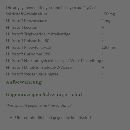
Die angegebenen Mengen sind bezogen auf 1 g Gel
Wirkstoff
Azelainsäure
150 mg
Hilfsstoff
Benzoesäure
1 mg
Hilfsstoff
Lecithin
+
Hilfsstoff
Triglyceride, mittelkettige
+
Hilfsstoff
Polysorbat 80
+
Hilfsstoff
Propylenglycol
120 mg
Hilfsstoff
Carbomer 980
+
Hilfsstoff
Natriumhydroxid zur pH-Wert-Einstellung
+
Hilfsstoff
Dinatrium edetat-2-Wasser
+
Hilfsstoff
Wasser, gereinigtes
+
Aufbewahrung
Gegenanzeigen Schwangerschaft
Was spricht gegen eine Anwendung?
Überempfindlichkeit gegen die Inhaltsstoffe