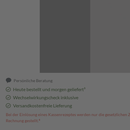
Abbildung kann abweichen
Persönliche Beratung
Heute bestellt und morgen geliefert³
Wechselwirkungscheck inklusive
Versandkostenfreie Lieferung
Bei der Einlösung eines Kassenrezeptes werden nur die gesetzlichen 
Rechnung gestellt.⁴