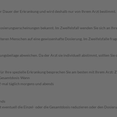
r Dauer der Erkrankung und wird deshalb nur von Ihrem Arzt bestimmt.
sierungserscheinungen bekannt. Im Zweifelsfall wenden Sie sich an Ihre
d älteren Menschen auf eine gewissenhafte Dosierung. Im Zweifelsfalle f
gsbeilage abweichen. Da der Arzt sie individuell abstimmt, sollten Si
 Ihre spezielle Erkrankung besprechen Sie am besten mit Ihrem Arzt: Z
Gesamtdosis
Wann
2-mal täglich
morgens und abends
nds
 eventuell die Einzel- oder die Gesamtdosis reduzieren oder den Dosier