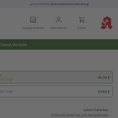
persönliche
pharmazeutische Beratung
Rezept einlösen
Mein Konto
0,00 €
Deine Vorteile
pp
45,76 €
 € / 1 kg)
29,83 €
 € / 1 kg)
sofort lieferbar
Preise inkl. MwSt. ggf. zzgl. Versandkosten