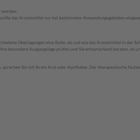
t werden.
 sollte das Arzneimittel nur bei bestimmten Anwendungsgebieten eingeset
rschiedene Überlegungen eine Rolle, ob und wie das Arzneimittel in der
rd Ihre besondere Ausgangslage prüfen und Sie entsprechend beraten, ob u
, sprechen Sie mit Ihrem Arzt oder Apotheker. Der therapeutische Nutzen