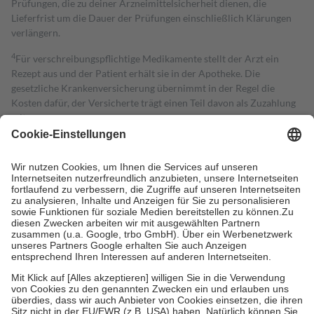
Prüfungen, die zu deiner Arzneimittelsicherheit dienen, die
Lieferfrist um die Dauer der Prüfungen einschließlich Klärungen
verlängern.
4
Für verschreibungspflichtige Medikamente stellt der Arzt ein
Rezept aus und der Patient erhält sie in der Apotheke. Die
gesetzliche Krankenversicherung übernimmt in der Regel die
Kosten dafür, der Versicherte trägt einen Teil davon als Zuzahlung
mit.
Grundsätzlich leisten Mitglieder Zuzahlungen in Höhe von zehn
Prozent des Abgabepreises,
mindestens
jedoch
fünf Euro
und
höchstens zehn Euro.
Es sind jedoch nie mehr als die tatsächlichen
Kosten der Leistung zu entrichten.
Diese Regeln gelten grundsätzlich auch für Online-Apotheken.
Bei Heilmitteln und häuslicher Krankenpflege beträgt die
Zuzahlung zehn Prozent der Kosten sowie zehn Euro je
Verordnung.
Um das Engagement der Versicherten für ihre eigene Gesundheit zu
stärken und die besondere Stellung der Familie zu unterstützen,
fallen
keine Zuzahlungen
an bei:
• Kindern und Jugendlichen bis zum vollendeten 18. Lebensjahr
mit Ausnahme der Fahrkosten