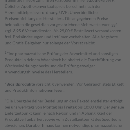
fragen Sie Ihre Ärztin, Ihren Arzt oder in Ihrer Apotheke. AVP:
Üblicher Apothekenverkaufspreis berechnet nach der
Arzneimittelpreisverordnung. UVP: Unverbindliche
Preisempfehlung des Herstellers. Die angegebenen Preise
beinhalten die gesetzlich vorgeschriebene Mehrwertsteuer, ggf.
zzgl. 3,95 € Versandkosten. Ab 29,00 € Bestell­wert versand­kosten­
frei. Preisänderungen und Irrtümer vorbehalten. Alle Angebote
und Gratis-Beigaben nur solange der Vorrat reicht.
1
Eine pharmazeutische Prüfung der Arzneimittel und sonstigen
Produkte in deinem Warenkorb beinhaltet die Durchführung von
Wechselwirkungschecks und die Prüfung etwaiger
Anwendungshinweise des Herstellers.
2
Biozidprodukte
vorsichtig verwenden. Vor Gebrauch stets Etikett
und Produktinformationen lesen.
3
Die Übergabe deiner Bestellung an den Paketdienstleister erfolgt
bei uns werktags von Montag bis Freitag bis 18:00 Uhr. Der genaue
Lieferzeitpunkt kann je nach Region und in Abhängigkeit der
Produktverfügbarkeit sowie vom Zustellzeitpunkt des Spediteurs
abweichen. Darüber hinaus können notwendige pharmazeutische