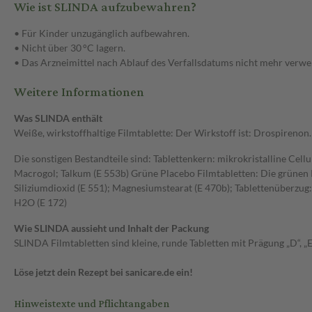
Wie ist SLINDA aufzubewahren?
• Für Kinder unzugänglich aufbewahren.
• Nicht über 30 °C lagern.
• Das Arzneimittel nach Ablauf des Verfallsdatums nicht mehr verw
Weitere Informationen
Was SLINDA enthält
Weiße, wirkstoffhaltige Filmtablette: Der Wirkstoff ist: Drospirenon.
Die sonstigen Bestandteile sind: Tablettenkern: mikrokristalline Cell
Macrogol; Talkum (E 553b) Grüne Placebo Filmtabletten: Die grünen 
Siliziumdioxid (E 551); Magnesiumstearat (E 470b); Tablettenüberzug: 
H2O (E 172)
Wie SLINDA aussieht und Inhalt der Packung
SLINDA Filmtabletten sind kleine, runde Tabletten mit Prägung „D“, „E“ 
Löse jetzt dein Rezept bei sanicare.de ein!
Hinweistexte und Pflichtangaben