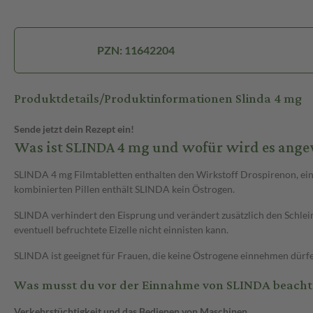
PZN: 11642204
Produktdetails/Produktinformationen Slinda 4 mg
Sende jetzt dein Rezept ein!
Was ist SLINDA 4 mg und wofür wird es ang
SLINDA 4 mg Filmtabletten enthalten den Wirkstoff Drospirenon, ein
kombinierten Pillen enthält SLINDA kein Östrogen.
SLINDA verhindert den Eisprung und verändert zusätzlich den Schlei
eventuell befruchtete Eizelle nicht einnisten kann.
SLINDA ist geeignet für Frauen, die keine Östrogene einnehmen dür
Was musst du vor der Einnahme von SLINDA beacht
Verkehrstüchtigkeit und das Bedienen von Maschinen