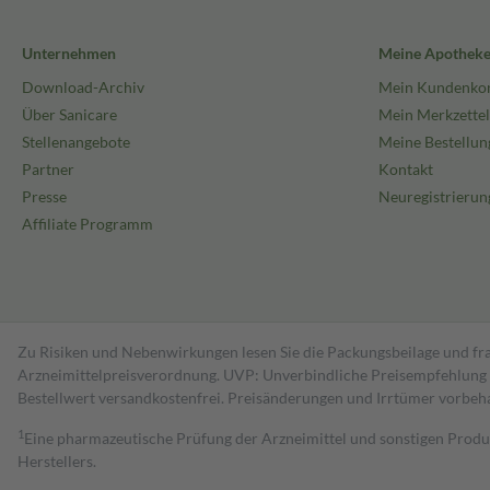
Unternehmen
Meine Apothek
Download-Archiv
Mein Kundenko
Über Sanicare
Mein Merkzettel
Stellenangebote
Meine Bestellun
Partner
Kontakt
Presse
Neuregistrierun
Affiliate Programm
Zu Risiken und Nebenwirkungen lesen Sie die Packungsbeilage und fra
Arzneimittelpreisverordnung. UVP: Unverbindliche Preisempfehlung de
Bestell­wert versand­kosten­frei. Preisänderungen und Irrtümer vorbeh
1
Eine pharmazeutische Prüfung der Arzneimittel und sonstigen Pro
Herstellers.