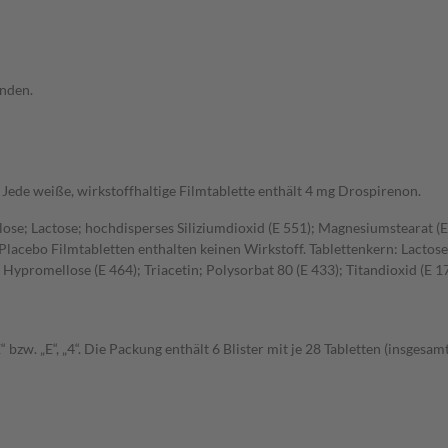
enden.
 Jede weiße, wirkstoffhaltige Filmtablette enthält 4 mg Drospirenon.
ulose; Lactose; hochdisperses Siliziumdioxid (E 551); Magnesiumstearat (E
Placebo Filmtabletten enthalten keinen Wirkstoff. Tablettenkern: Lacto
Hypromellose (E 464); Triacetin; Polysorbat 80 (E 433); Titandioxid (E 1
bzw. „E“, „4“. Die Packung enthält 6 Blister mit je 28 Tabletten (insgesamt