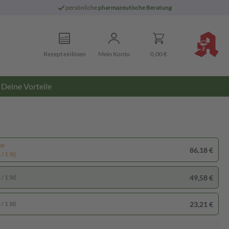
persönliche
pharmazeutische Beratung
Rezept einlösen
Mein Konto
0,00 €
Deine Vorteile
pp
86,18 €
/ 1 St)
49,58 €
/ 1 St)
23,21 €
/ 1 St)