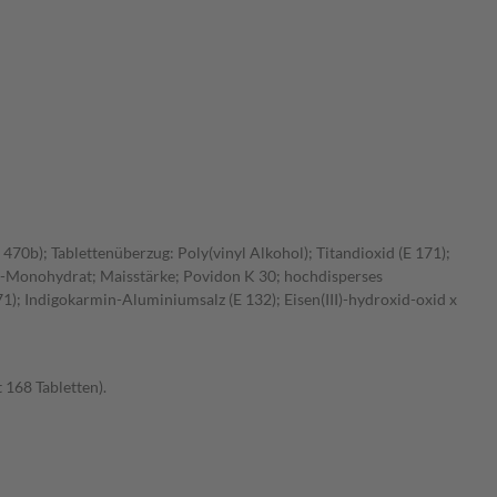
 470b); Tablettenüberzug: Poly(vinyl Alkohol); Titandioxid (E 171);
se-Monohydrat; Maisstärke; Povidon K 30; hochdisperses
71); Indigokarmin-Aluminiumsalz (E 132); Eisen(III)-hydroxid-oxid x
 168 Tabletten).