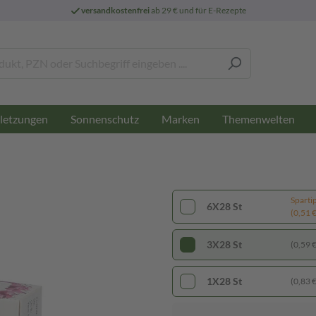
versandkostenfrei
ab 29 € und für E-Rezepte
letzungen
Sonnenschutz
Marken
Themenwelten
Sparti
6X28 St
(0,51 € 
3X28 St
(0,59 € 
1X28 St
(0,83 € 