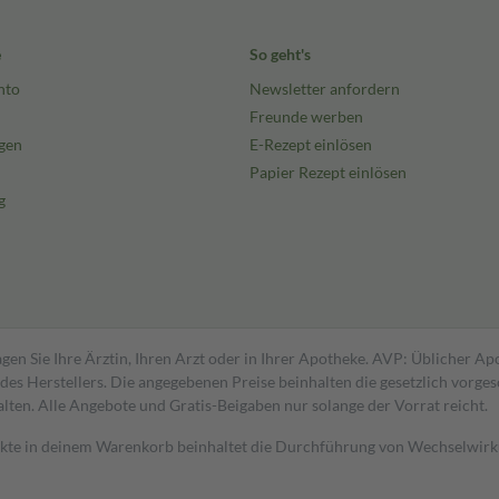
e
So geht's
nto
Newsletter anfordern
Freunde werben
gen
E-Rezept einlösen
Papier Rezept einlösen
g
gen Sie Ihre Ärztin, Ihren Arzt oder in Ihrer Apotheke. AVP: Üblicher A
s Herstellers. Die angegebenen Preise beinhalten die gesetzlich vorgesc
alten. Alle Angebote und Gratis-Beigaben nur solange der Vorrat reicht.
dukte in deinem Warenkorb beinhaltet die Durchführung von Wechselwir