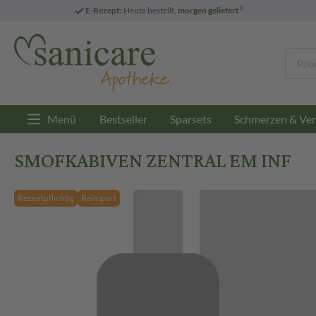
3
E-Rezept:
Heute bestellt,
morgen geliefert
Menü
Bestseller
Sparsets
Schmerzen & Ver
SMOFKABIVEN ZENTRAL EM INF
Rezeptpflichtig
Reimport