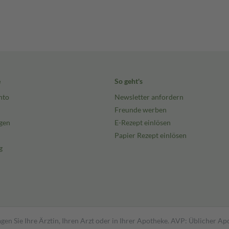
e
So geht's
nto
Newsletter anfordern
Freunde werben
gen
E-Rezept einlösen
Papier Rezept einlösen
g
gen Sie Ihre Ärztin, Ihren Arzt oder in Ihrer Apotheke. AVP: Üblicher A