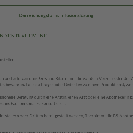
Darreichungsform: Infusionslösung
EN ZENTRAL EM INF
ustellen.
 und erfolgen ohne Gewähr. Bitte nimm dir vor dem Verzehr oder der An
fzubewahren. Falls du Fragen oder Bedenken zu einem Produkt hast, wende
essionelle Beratung durch eine Ärztin, einen Arzt oder eine Apothekerin
sches Fachpersonal zu konsultieren.
n Herstellern oder Dritten bereitgestellt werden, übernimmt die BS-Apot
en Sie Ihre Ärztin, Ihren Arzt oder in Ihrer Apotheke.