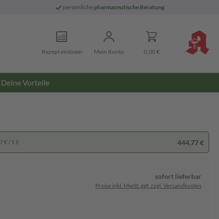
persönliche
pharmazeutische Beratung
Rezept einlösen
Mein Konto
0,00 €
Deine Vorteile
444,77 €
 € / 1 l)
sofort lieferbar
Preise inkl. MwSt. ggf. zzgl. Versandkosten