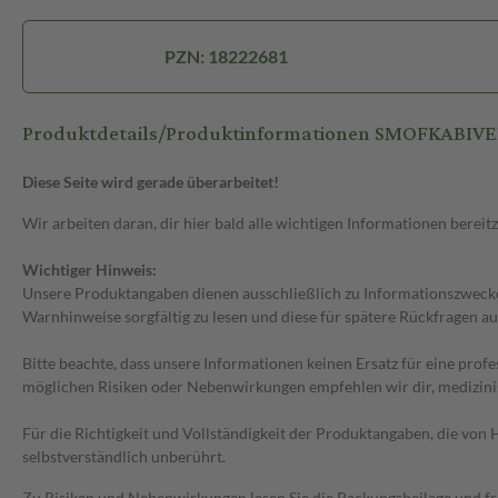
PZN: 18222681
Produktdetails/Produktinformationen SMOFKABIV
Diese Seite wird gerade überarbeitet!
Wir arbeiten daran, dir hier bald alle wichtigen Informationen bereitz
Wichtiger Hinweis:
Unsere Produktangaben dienen ausschließlich zu Informationszwecken
Warnhinweise sorgfältig zu lesen und diese für spätere Rückfragen au
Bitte beachte, dass unsere Informationen keinen Ersatz für eine prof
möglichen Risiken oder Nebenwirkungen empfehlen wir dir, medizini
Für die Richtigkeit und Vollständigkeit der Produktangaben, die vo
selbstverständlich unberührt.
Zu Risiken und Nebenwirkungen lesen Sie die Packungsbeilage und frag