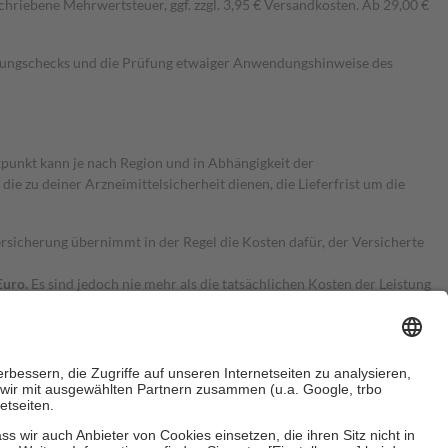
hriebene Mehrwertsteuer, ggf. zzgl. 3,95 € Versandkosten. Ab 29,00 €
kungschecks und die Prüfung etwaiger Anwendungshinweise des
itpunkt kann je nach Region und in Abhängigkeit der
 zu deiner Arzneimittelsicherheit dienen, die Lieferfrist um die
ersicherung übernimmt in der Regel die Kosten dafür, der Versicherte
Euro.
Es sind jedoch nie mehr als die tatsächlichen Kosten der Leistung
e Zuzahlungen
an bei: