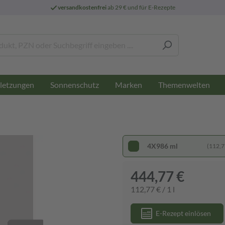
versandkostenfrei
ab 29 € und für E-Rezepte
letzungen
Sonnenschutz
Marken
Themenwelten
4X986 ml
(112,77
444,77 €
112,77 € / 1 l
E-Rezept einlösen