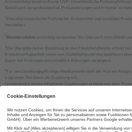
Arzneimittelpreisverordnung. UVP: Unverbindliche Preisempfehlung de
Bestell­wert versand­kosten­frei. Preisänderungen und Irrtümer vorbeh
1
Eine pharmazeutische Prüfung der Arzneimittel und sonstigen Pro
Herstellers.
2
Biozidprodukte
vorsichtig verwenden. Vor Gebrauch stets Etikett u
3
Die Übergabe deiner Bestellung an den Paketdienstleister erfolgt bei
Produktverfügbarkeit sowie vom Zustellzeitpunkt des Spediteurs abwe
Dauer der Prüfungen einschließlich Klärungen verlängern.
4
Für verschreibungspflichtige Medikamente stellt der Arzt ein Rezept 
trägt einen Teil davon als Zuzahlung mit.
Grundsätzlich leisten Mitglieder Zuzahlungen in Höhe von zehn Proz
zu entrichten.
Diese Regeln gelten grundsätzlich auch für Online-Apotheken.
Bei Heilmitteln und häuslicher Krankenpflege beträgt die Zuzahlung 
Um das Engagement der Versicherten für ihre eigene Gesundheit zu stä
• Kindern und Jugendlichen bis zum vollendeten 18. Lebensjahr mit
• Untersuchungen zur Vorsorge und Früherkennung, die von der GKV
• empfohlenen Schutzimpfungen