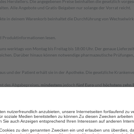
s Herstellers. Die angegebenen Preise beinhalten die gesetzlich vorgesc
alten. Alle Angebote und Gratis-Beigaben nur solange der Vorrat reicht.
dukte in deinem Warenkorb beinhaltet die Durchführung von Wechselwir
nd Produktinformationen lesen.
 uns werktags von Montag bis Freitag bis 18:00 Uhr. Der genaue Lieferze
ichen. Darüber hinaus können notwendige pharmazeutische Prüfungen, die
aus und der Patient erhält sie in der Apotheke. Die gesetzliche Krankenv
ent des Abgabepreises,
mindestens
jedoch
fünf Euro
und
höchstens zehn 
zehn Prozent der Kosten sowie zehn Euro je Verordnung.
rken und die besondere Stellung der Familie zu unterstützen, fallen
kein
 Ausnahme der Fahrkosten
 getragen werden