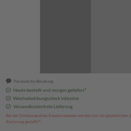
Abbildung kann abweichen
Persönliche Beratung
Heute bestellt und morgen geliefert³
Wechselwirkungscheck inklusive
Versandkostenfreie Lieferung
Bei der Einlösung eines Kassenrezeptes werden nur die gesetzlichen 
Rechnung gestellt.⁴