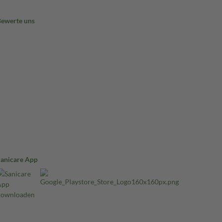
Bewerte uns
Sanicare App