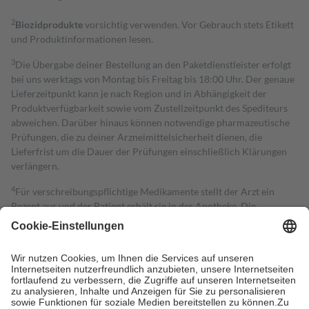
2
Biozidprodukte
vorsichtig verwenden. Vor Gebrauch stets Etikett
und Produktinformationen lesen.
3
Die Übergabe deiner Bestellung an den Paketdienstleister erfolgt
bei uns werktags von Montag bis Freitag bis 18:00 Uhr. Der genaue
Lieferzeitpunkt kann je nach Region und in Abhängigkeit der
Produktverfügbarkeit sowie vom Zustellzeitpunkt des Spediteurs
abweichen. Darüber hinaus können notwendige pharmazeutische
Prüfungen, die zu deiner Arzneimittelsicherheit dienen, die
Lieferfrist um die Dauer der Prüfungen einschließlich Klärungen
verlängern.
4
Für verschreibungspflichtige Medikamente stellt der Arzt ein
Rezept aus und der Patient erhält sie in der Apotheke. Die
gesetzliche Krankenversicherung übernimmt in der Regel die
Kosten dafür, der Versicherte trägt einen Teil davon als Zuzahlung
mit.
Grundsätzlich leisten Mitglieder Zuzahlungen in Höhe von zehn
Prozent des Abgabepreises,
mindestens
jedoch
fünf Euro
und
höchstens zehn Euro.
Es sind jedoch nie mehr als die tatsächlichen
Kosten der Leistung zu entrichten.