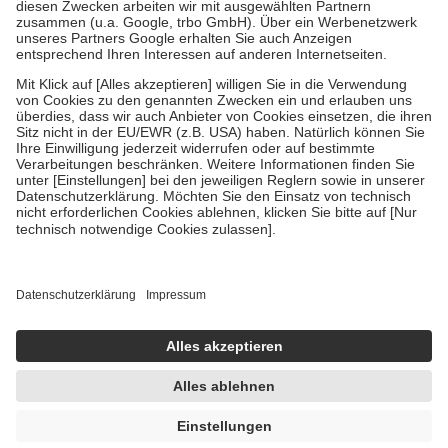
Diese Regeln gelten grundsätzlich auch für Online-Apotheken.
Bei Heilmitteln und häuslicher Krankenpflege beträgt die
Zuzahlung zehn Prozent der Kosten sowie zehn Euro je
Verordnung.
Um das Engagement der Versicherten für ihre eigene Gesundheit zu
stärken und die besondere Stellung der Familie zu unterstützen,
fallen
keine Zuzahlungen
an bei:
• Kindern und Jugendlichen bis zum vollendeten 18. Lebensjahr
mit Ausnahme der Fahrkosten
• Untersuchungen zur Vorsorge und Früherkennung, die von der
GKV getragen werden
• empfohlenen Schutzimpfungen
• Harn- und Blutteststreifen
Wir nutzen Trusted Shops als unabhängigen Dienstleister für die
Einholung von Bewertungen. Trusted Shops hat Maßnahmen
getroffen, um sicherzustellen, dass es sich um echte Bewertungen
handelt. Mehr Informationen findest du hier:
https://help.etrusted.com/hc/de/articles/4419944605341