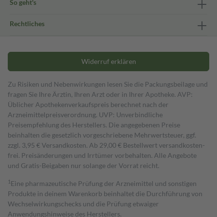
So geht's
Rechtliches
Widerruf erklären
Zu Risiken und Nebenwirkungen lesen Sie die Packungsbeilage und
fragen Sie Ihre Ärztin, Ihren Arzt oder in Ihrer Apotheke. AVP:
Üblicher Apothekenverkaufspreis berechnet nach der
Arzneimittelpreisverordnung. UVP: Unverbindliche
Preisempfehlung des Herstellers. Die angegebenen Preise
beinhalten die gesetzlich vorgeschriebene Mehrwertsteuer, ggf.
zzgl. 3,95 € Versandkosten. Ab 29,00 € Bestell­wert versand­kosten­
frei. Preisänderungen und Irrtümer vorbehalten. Alle Angebote
und Gratis-Beigaben nur solange der Vorrat reicht.
1
Eine pharmazeutische Prüfung der Arzneimittel und sonstigen
Produkte in deinem Warenkorb beinhaltet die Durchführung von
Wechselwirkungschecks und die Prüfung etwaiger
Anwendungshinweise des Herstellers.