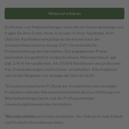
Widerruf erklären
Zu Risiken und Nebenwirkungen lesen Sie die Packungsbeilage und
fragen Sie Ihre Ärztin, Ihren Arzt oder in Ihrer Apotheke. AVP:
Üblicher Apothekenverkaufspreis berechnet nach der
Arzneimittelpreisverordnung. UVP: Unverbindliche
Preisempfehlung des Herstellers. Die angegebenen Preise
beinhalten die gesetzlich vorgeschriebene Mehrwertsteuer, ggf.
zzgl. 3,95 € Versandkosten. Ab 29,00 € Bestell­wert versand­kosten­
frei. Preisänderungen und Irrtümer vorbehalten. Alle Angebote
und Gratis-Beigaben nur solange der Vorrat reicht.
1
Eine pharmazeutische Prüfung der Arzneimittel und sonstigen
Produkte in deinem Warenkorb beinhaltet die Durchführung von
Wechselwirkungschecks und die Prüfung etwaiger
Anwendungshinweise des Herstellers.
2
Biozidprodukte
vorsichtig verwenden. Vor Gebrauch stets Etikett
und Produktinformationen lesen.