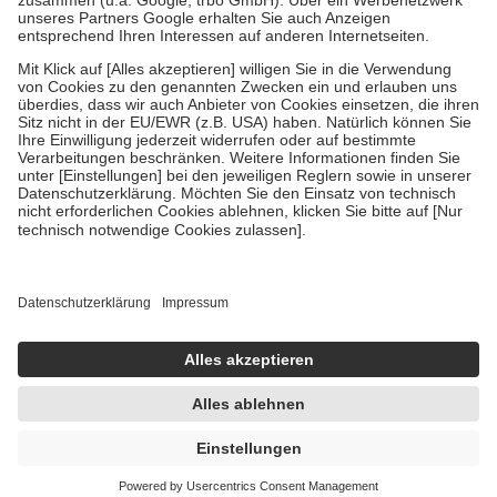
Verordnung.
Um das Engagement der Versicherten für ihre eigene Gesundheit zu
stärken und die besondere Stellung der Familie zu unterstützen,
fallen
keine Zuzahlungen
an bei:
• Kindern und Jugendlichen bis zum vollendeten 18. Lebensjahr
mit Ausnahme der Fahrkosten
• Untersuchungen zur Vorsorge und Früherkennung, die von der
GKV getragen werden
• empfohlenen Schutzimpfungen
• Harn- und Blutteststreifen
Wir nutzen Trusted Shops als unabhängigen Dienstleister für die
Einholung von Bewertungen. Trusted Shops hat Maßnahmen
getroffen, um sicherzustellen, dass es sich um echte Bewertungen
handelt. Mehr Informationen findest du hier:
https://help.etrusted.com/hc/de/articles/4419944605341
Einige Bilder und Inhalte wurden unter Zuhilfenahme künstlicher
Intelligenz erstellt.