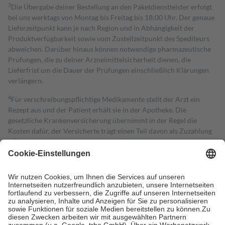
3
Die Übergabe deiner Bestellung an den Paketdienstleister erfolgt
bei uns werktags von Montag bis Freitag bis 18:00 Uhr. Der genaue
Lieferzeitpunkt kann je nach Region und in Abhängigkeit der
Produktverfügbarkeit sowie vom Zustellzeitpunkt des Spediteurs
abweichen. Darüber hinaus können notwendige pharmazeutische
Prüfungen, die zu deiner Arzneimittelsicherheit dienen, die
Lieferfrist um die Dauer der Prüfungen einschließlich Klärungen
verlängern.
4
Für verschreibungspflichtige Medikamente stellt der Arzt ein
Rezept aus und der Patient erhält sie in der Apotheke. Die
gesetzliche Krankenversicherung übernimmt in der Regel die
Kosten dafür, der Versicherte trägt einen Teil davon als Zuzahlung
mit.
Grundsätzlich leisten Mitglieder Zuzahlungen in Höhe von zehn
Prozent des Abgabepreises,
mindestens
jedoch
fünf Euro
und
höchstens zehn Euro.
Es sind jedoch nie mehr als die tatsächlichen
Kosten der Leistung zu entrichten.
Diese Regeln gelten grundsätzlich auch für Online-Apotheken.
Bei Heilmitteln und häuslicher Krankenpflege beträgt die
Zuzahlung zehn Prozent der Kosten sowie zehn Euro je