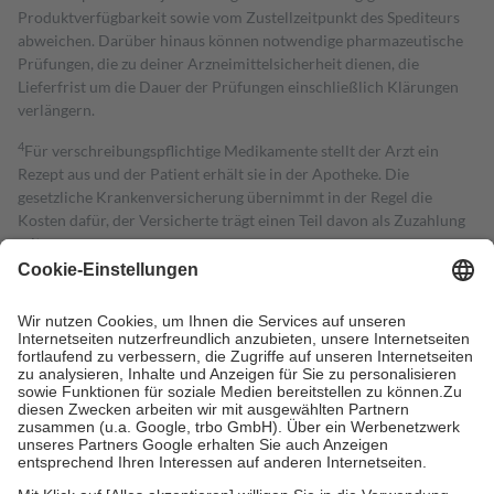
Produktverfügbarkeit sowie vom Zustellzeitpunkt des Spediteurs
abweichen. Darüber hinaus können notwendige pharmazeutische
Prüfungen, die zu deiner Arzneimittelsicherheit dienen, die
Lieferfrist um die Dauer der Prüfungen einschließlich Klärungen
verlängern.
4
Für verschreibungspflichtige Medikamente stellt der Arzt ein
Rezept aus und der Patient erhält sie in der Apotheke. Die
gesetzliche Krankenversicherung übernimmt in der Regel die
Kosten dafür, der Versicherte trägt einen Teil davon als Zuzahlung
mit.
Grundsätzlich leisten Mitglieder Zuzahlungen in Höhe von zehn
Prozent des Abgabepreises,
mindestens
jedoch
fünf Euro
und
höchstens zehn Euro.
Es sind jedoch nie mehr als die tatsächlichen
Kosten der Leistung zu entrichten.
Diese Regeln gelten grundsätzlich auch für Online-Apotheken.
Bei Heilmitteln und häuslicher Krankenpflege beträgt die
Zuzahlung zehn Prozent der Kosten sowie zehn Euro je
Verordnung.
Um das Engagement der Versicherten für ihre eigene Gesundheit zu
stärken und die besondere Stellung der Familie zu unterstützen,