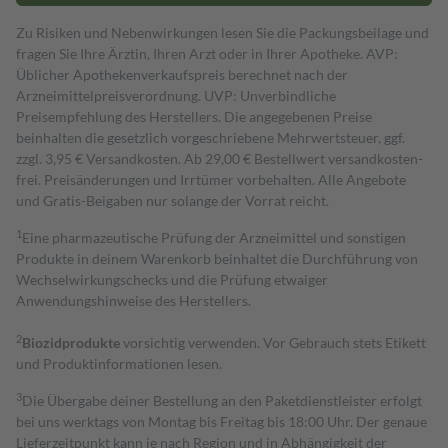
Zu Risiken und Nebenwirkungen lesen Sie die Packungsbeilage und
fragen Sie Ihre Ärztin, Ihren Arzt oder in Ihrer Apotheke. AVP:
Üblicher Apothekenverkaufspreis berechnet nach der
Arzneimittelpreisverordnung. UVP: Unverbindliche
Preisempfehlung des Herstellers. Die angegebenen Preise
beinhalten die gesetzlich vorgeschriebene Mehrwertsteuer, ggf.
zzgl. 3,95 € Versandkosten. Ab 29,00 € Bestell­wert versand­kosten­
frei. Preisänderungen und Irrtümer vorbehalten. Alle Angebote
und Gratis-Beigaben nur solange der Vorrat reicht.
1
Eine pharmazeutische Prüfung der Arzneimittel und sonstigen
Produkte in deinem Warenkorb beinhaltet die Durchführung von
Wechselwirkungschecks und die Prüfung etwaiger
Anwendungshinweise des Herstellers.
2
Biozidprodukte
vorsichtig verwenden. Vor Gebrauch stets Etikett
und Produktinformationen lesen.
3
Die Übergabe deiner Bestellung an den Paketdienstleister erfolgt
bei uns werktags von Montag bis Freitag bis 18:00 Uhr. Der genaue
Lieferzeitpunkt kann je nach Region und in Abhängigkeit der