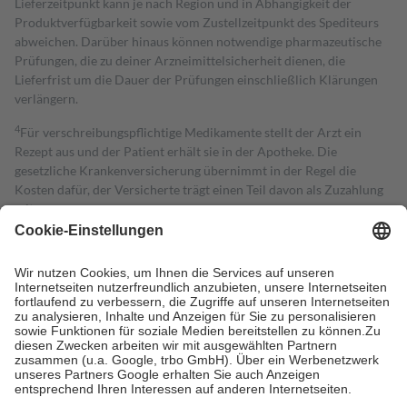
Lieferzeitpunkt kann je nach Region und in Abhängigkeit der
Produktverfügbarkeit sowie vom Zustellzeitpunkt des Spediteurs
abweichen. Darüber hinaus können notwendige pharmazeutische
Prüfungen, die zu deiner Arzneimittelsicherheit dienen, die
Lieferfrist um die Dauer der Prüfungen einschließlich Klärungen
verlängern.
4
Für verschreibungspflichtige Medikamente stellt der Arzt ein
Rezept aus und der Patient erhält sie in der Apotheke. Die
gesetzliche Krankenversicherung übernimmt in der Regel die
Kosten dafür, der Versicherte trägt einen Teil davon als Zuzahlung
mit.
Grundsätzlich leisten Mitglieder Zuzahlungen in Höhe von zehn
Prozent des Abgabepreises,
mindestens
jedoch
fünf Euro
und
höchstens zehn Euro.
Es sind jedoch nie mehr als die tatsächlichen
Kosten der Leistung zu entrichten.
Diese Regeln gelten grundsätzlich auch für Online-Apotheken.
Bei Heilmitteln und häuslicher Krankenpflege beträgt die
Zuzahlung zehn Prozent der Kosten sowie zehn Euro je
Verordnung.
Um das Engagement der Versicherten für ihre eigene Gesundheit zu
stärken und die besondere Stellung der Familie zu unterstützen,