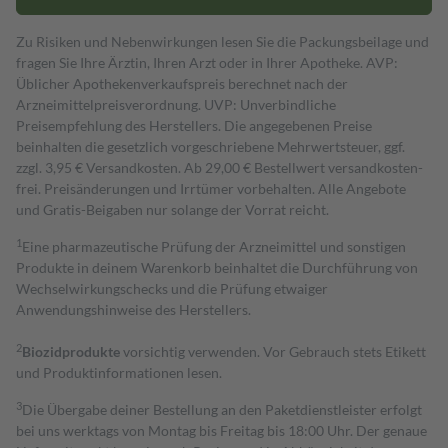
Zu Risiken und Nebenwirkungen lesen Sie die Packungsbeilage und
fragen Sie Ihre Ärztin, Ihren Arzt oder in Ihrer Apotheke. AVP:
Üblicher Apothekenverkaufspreis berechnet nach der
Arzneimittelpreisverordnung. UVP: Unverbindliche
Preisempfehlung des Herstellers. Die angegebenen Preise
beinhalten die gesetzlich vorgeschriebene Mehrwertsteuer, ggf.
zzgl. 3,95 € Versandkosten. Ab 29,00 € Bestell­wert versand­kosten­
frei. Preisänderungen und Irrtümer vorbehalten. Alle Angebote
und Gratis-Beigaben nur solange der Vorrat reicht.
1
Eine pharmazeutische Prüfung der Arzneimittel und sonstigen
Produkte in deinem Warenkorb beinhaltet die Durchführung von
Wechselwirkungschecks und die Prüfung etwaiger
Anwendungshinweise des Herstellers.
2
Biozidprodukte
vorsichtig verwenden. Vor Gebrauch stets Etikett
und Produktinformationen lesen.
3
Die Übergabe deiner Bestellung an den Paketdienstleister erfolgt
bei uns werktags von Montag bis Freitag bis 18:00 Uhr. Der genaue