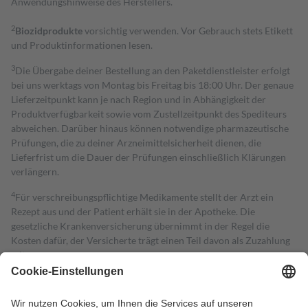
Anwendungshinweise des Herstellers.
2
Biozidprodukte
vorsichtig verwenden. Vor Gebrauch stets Etikett
und Produktinformationen lesen.
3
Die Übergabe deiner Bestellung an den Paketdienstleister erfolgt
bei uns werktags von Montag bis Freitag bis 18:00 Uhr. Der genaue
Lieferzeitpunkt kann je nach Region und in Abhängigkeit der
Produktverfügbarkeit sowie vom Zustellzeitpunkt des Spediteurs
abweichen. Darüber hinaus können notwendige pharmazeutische
Prüfungen, die zu deiner Arzneimittelsicherheit dienen, die
Lieferfrist um die Dauer der Prüfungen einschließlich Klärungen
verlängern.
4
Für verschreibungspflichtige Medikamente stellt der Arzt ein
Rezept aus und der Patient erhält sie in der Apotheke. Die
gesetzliche Krankenversicherung übernimmt in der Regel die
Kosten dafür, der Versicherte trägt einen Teil davon als Zuzahlung
mit.
Grundsätzlich leisten Mitglieder Zuzahlungen in Höhe von zehn
Prozent des Abgabepreises,
mindestens
jedoch
fünf Euro
und
höchstens zehn Euro.
Es sind jedoch nie mehr als die tatsächlichen