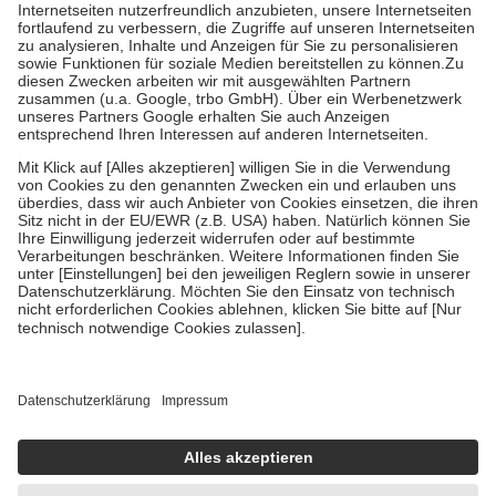
Kosten der Leistung zu entrichten.
Diese Regeln gelten grundsätzlich auch für Online-Apotheken.
Bei Heilmitteln und häuslicher Krankenpflege beträgt die
Zuzahlung zehn Prozent der Kosten sowie zehn Euro je
Verordnung.
Um das Engagement der Versicherten für ihre eigene Gesundheit zu
stärken und die besondere Stellung der Familie zu unterstützen,
fallen
keine Zuzahlungen
an bei:
• Kindern und Jugendlichen bis zum vollendeten 18. Lebensjahr
mit Ausnahme der Fahrkosten
• Untersuchungen zur Vorsorge und Früherkennung, die von der
GKV getragen werden
• empfohlenen Schutzimpfungen
• Harn- und Blutteststreifen
Wir nutzen Trusted Shops als unabhängigen Dienstleister für die
Einholung von Bewertungen. Trusted Shops hat Maßnahmen
getroffen, um sicherzustellen, dass es sich um echte Bewertungen
handelt. Mehr Informationen findest du hier:
https://help.etrusted.com/hc/de/articles/4419944605341
Einige Bilder und Inhalte wurden unter Zuhilfenahme künstlicher