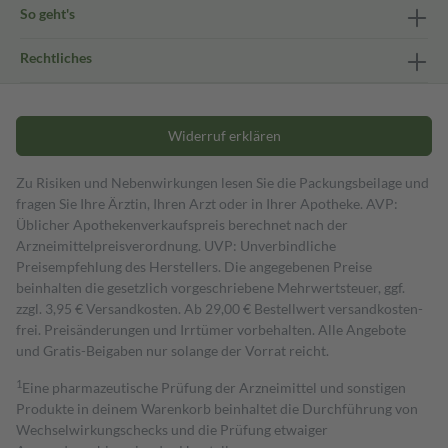
So geht's
Rechtliches
Widerruf erklären
Zu Risiken und Nebenwirkungen lesen Sie die Packungsbeilage und
fragen Sie Ihre Ärztin, Ihren Arzt oder in Ihrer Apotheke. AVP:
Üblicher Apothekenverkaufspreis berechnet nach der
Arzneimittelpreisverordnung. UVP: Unverbindliche
Preisempfehlung des Herstellers. Die angegebenen Preise
beinhalten die gesetzlich vorgeschriebene Mehrwertsteuer, ggf.
zzgl. 3,95 € Versandkosten. Ab 29,00 € Bestell­wert versand­kosten­
frei. Preisänderungen und Irrtümer vorbehalten. Alle Angebote
und Gratis-Beigaben nur solange der Vorrat reicht.
1
Eine pharmazeutische Prüfung der Arzneimittel und sonstigen
Produkte in deinem Warenkorb beinhaltet die Durchführung von
Wechselwirkungschecks und die Prüfung etwaiger