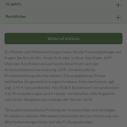
So geht's
Rechtliches
Widerruf erklären
Zu Risiken und Nebenwirkungen lesen Sie die Packungsbeilage und
fragen Sie Ihre Ärztin, Ihren Arzt oder in Ihrer Apotheke. AVP:
Üblicher Apothekenverkaufspreis berechnet nach der
Arzneimittelpreisverordnung. UVP: Unverbindliche
Preisempfehlung des Herstellers. Die angegebenen Preise
beinhalten die gesetzlich vorgeschriebene Mehrwertsteuer, ggf.
zzgl. 3,95 € Versandkosten. Ab 29,00 € Bestell­wert versand­kosten­
frei. Preisänderungen und Irrtümer vorbehalten. Alle Angebote
und Gratis-Beigaben nur solange der Vorrat reicht.
1
Eine pharmazeutische Prüfung der Arzneimittel und sonstigen
Produkte in deinem Warenkorb beinhaltet die Durchführung von
Wechselwirkungschecks und die Prüfung etwaiger