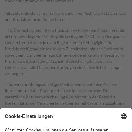
Anwendungshinweise des Herstellers.
2
Biozidprodukte
vorsichtig verwenden. Vor Gebrauch stets Etikett
und Produktinformationen lesen.
3
Die Übergabe deiner Bestellung an den Paketdienstleister erfolgt
bei uns werktags von Montag bis Freitag bis 18:00 Uhr. Der genaue
Lieferzeitpunkt kann je nach Region und in Abhängigkeit der
Produktverfügbarkeit sowie vom Zustellzeitpunkt des Spediteurs
abweichen. Darüber hinaus können notwendige pharmazeutische
Prüfungen, die zu deiner Arzneimittelsicherheit dienen, die
Lieferfrist um die Dauer der Prüfungen einschließlich Klärungen
verlängern.
4
Für verschreibungspflichtige Medikamente stellt der Arzt ein
Rezept aus und der Patient erhält sie in der Apotheke. Die
gesetzliche Krankenversicherung übernimmt in der Regel die
Kosten dafür, der Versicherte trägt einen Teil davon als Zuzahlung
mit.
Grundsätzlich leisten Mitglieder Zuzahlungen in Höhe von zehn
Prozent des Abgabepreises,
mindestens
jedoch
fünf Euro
und
höchstens zehn Euro.
Es sind jedoch nie mehr als die tatsächlichen