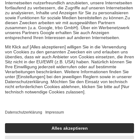
Kosten der Leistung zu entrichten.
Diese Regeln gelten grundsätzlich auch für Online-Apotheken.
Bei Heilmitteln und häuslicher Krankenpflege beträgt die
Zuzahlung zehn Prozent der Kosten sowie zehn Euro je
Verordnung.
Um das Engagement der Versicherten für ihre eigene Gesundheit zu
stärken und die besondere Stellung der Familie zu unterstützen,
fallen
keine Zuzahlungen
an bei:
• Kindern und Jugendlichen bis zum vollendeten 18. Lebensjahr
mit Ausnahme der Fahrkosten
• Untersuchungen zur Vorsorge und Früherkennung, die von der
GKV getragen werden
• empfohlenen Schutzimpfungen
• Harn- und Blutteststreifen
Wir nutzen Trusted Shops als unabhängigen Dienstleister für die
Einholung von Bewertungen. Trusted Shops hat Maßnahmen
getroffen, um sicherzustellen, dass es sich um echte Bewertungen
handelt. Mehr Informationen findest du hier:
https://help.etrusted.com/hc/de/articles/4419944605341
Einige Bilder und Inhalte wurden unter Zuhilfenahme künstlicher