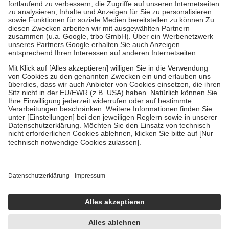
Prozent des Abgabepreises,
mindestens
jedoch
fünf Euro
und
höchstens zehn Euro.
Es sind jedoch nie mehr als die tatsächlichen
Kosten der Leistung zu entrichten.
Diese Regeln gelten grundsätzlich auch für Online-Apotheken.
Bei Heilmitteln und häuslicher Krankenpflege beträgt die
Zuzahlung zehn Prozent der Kosten sowie zehn Euro je
Verordnung.
Um das Engagement der Versicherten für ihre eigene Gesundheit zu
stärken und die besondere Stellung der Familie zu unterstützen,
fallen
keine Zuzahlungen
an bei:
• Kindern und Jugendlichen bis zum vollendeten 18. Lebensjahr
mit Ausnahme der Fahrkosten
• Untersuchungen zur Vorsorge und Früherkennung, die von der
GKV getragen werden
• empfohlenen Schutzimpfungen
• Harn- und Blutteststreifen
Wir nutzen Trusted Shops als unabhängigen Dienstleister für die
Einholung von Bewertungen. Trusted Shops hat Maßnahmen
getroffen, um sicherzustellen, dass es sich um echte Bewertungen
handelt. Mehr Informationen findest du hier:
https://help.etrusted.com/hc/de/articles/4419944605341