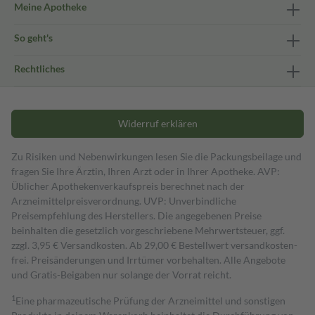
Meine Apotheke
So geht's
Rechtliches
Widerruf erklären
Zu Risiken und Nebenwirkungen lesen Sie die Packungsbeilage und
fragen Sie Ihre Ärztin, Ihren Arzt oder in Ihrer Apotheke. AVP:
Üblicher Apothekenverkaufspreis berechnet nach der
Arzneimittelpreisverordnung. UVP: Unverbindliche
Preisempfehlung des Herstellers. Die angegebenen Preise
beinhalten die gesetzlich vorgeschriebene Mehrwertsteuer, ggf.
zzgl. 3,95 € Versandkosten. Ab 29,00 € Bestell­wert versand­kosten­
frei. Preisänderungen und Irrtümer vorbehalten. Alle Angebote
und Gratis-Beigaben nur solange der Vorrat reicht.
1
Eine pharmazeutische Prüfung der Arzneimittel und sonstigen