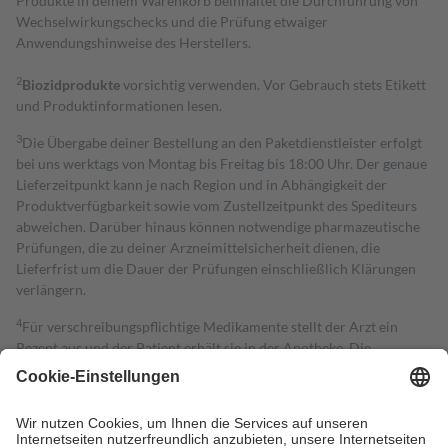
Produkte in deinem Warenkorb beinhaltet die Durchführung von
Wechselwirkungschecks und die Prüfung etwaiger
Anwendungshinweise des Herstellers.
2
Biozidprodukte
vorsichtig verwenden. Vor Gebrauch stets Etikett
und Produktinformationen lesen.
3
Die Übergabe deiner Bestellung an den Paketdienstleister erfolgt
bei uns werktags von Montag bis Freitag bis 18:00 Uhr. Der genaue
Lieferzeitpunkt kann je nach Region und in Abhängigkeit der
Produktverfügbarkeit sowie vom Zustellzeitpunkt des Spediteurs
abweichen. Darüber hinaus können notwendige pharmazeutische
Prüfungen, die zu deiner Arzneimittelsicherheit dienen, die
Lieferfrist um die Dauer der Prüfungen einschließlich Klärungen
verlängern.
4
Für verschreibungspflichtige Medikamente stellt der Arzt ein
Rezept aus und der Patient erhält sie in der Apotheke. Die
gesetzliche Krankenversicherung übernimmt in der Regel die
Kosten dafür, der Versicherte trägt einen Teil davon als Zuzahlung
mit.
Grundsätzlich leisten Mitglieder Zuzahlungen in Höhe von zehn