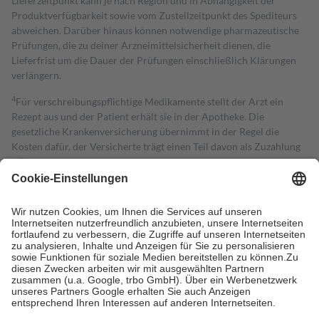
Lieferzeitpunkt kann je nach Region und in Abhängigkeit der
Produktverfügbarkeit sowie vom Zustellzeitpunkt des Spediteurs
abweichen. Darüber hinaus können notwendige pharmazeutische
Prüfungen, die zu deiner Arzneimittelsicherheit dienen, die
Lieferfrist um die Dauer der Prüfungen einschließlich Klärungen
verlängern.
4
Für verschreibungspflichtige Medikamente stellt der Arzt ein
Rezept aus und der Patient erhält sie in der Apotheke. Die
gesetzliche Krankenversicherung übernimmt in der Regel die
Kosten dafür, der Versicherte trägt einen Teil davon als Zuzahlung
mit.
Grundsätzlich leisten Mitglieder Zuzahlungen in Höhe von zehn
Prozent des Abgabepreises,
mindestens
jedoch
fünf Euro
und
höchstens zehn Euro.
Es sind jedoch nie mehr als die tatsächlichen
Kosten der Leistung zu entrichten.
Diese Regeln gelten grundsätzlich auch für Online-Apotheken.
Bei Heilmitteln und häuslicher Krankenpflege beträgt die
Zuzahlung zehn Prozent der Kosten sowie zehn Euro je
Verordnung.
Um das Engagement der Versicherten für ihre eigene Gesundheit zu
stärken und die besondere Stellung der Familie zu unterstützen,