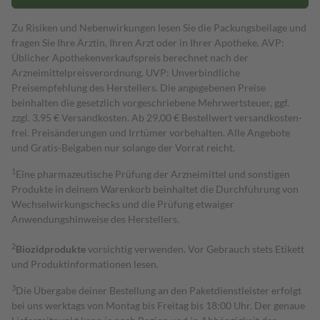
Zu Risiken und Nebenwirkungen lesen Sie die Packungsbeilage und
fragen Sie Ihre Ärztin, Ihren Arzt oder in Ihrer Apotheke. AVP:
Üblicher Apothekenverkaufspreis berechnet nach der
Arzneimittelpreisverordnung. UVP: Unverbindliche
Preisempfehlung des Herstellers. Die angegebenen Preise
beinhalten die gesetzlich vorgeschriebene Mehrwertsteuer, ggf.
zzgl. 3,95 € Versandkosten. Ab 29,00 € Bestell­wert versand­kosten­
frei. Preisänderungen und Irrtümer vorbehalten. Alle Angebote
und Gratis-Beigaben nur solange der Vorrat reicht.
1
Eine pharmazeutische Prüfung der Arzneimittel und sonstigen
Produkte in deinem Warenkorb beinhaltet die Durchführung von
Wechselwirkungschecks und die Prüfung etwaiger
Anwendungshinweise des Herstellers.
2
Biozidprodukte
vorsichtig verwenden. Vor Gebrauch stets Etikett
und Produktinformationen lesen.
3
Die Übergabe deiner Bestellung an den Paketdienstleister erfolgt
bei uns werktags von Montag bis Freitag bis 18:00 Uhr. Der genaue