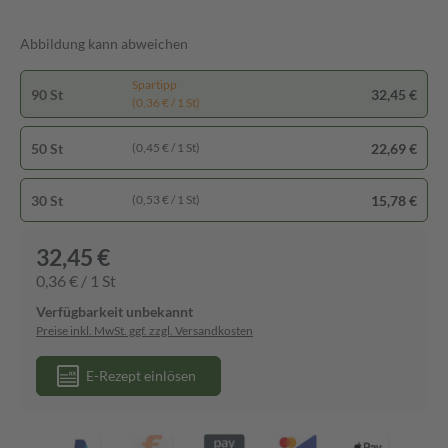
Abbildung kann abweichen
Spartipp
90 St
32,45 €
(0,36 € / 1 St)
50 St
22,69 €
(0,45 € / 1 St)
30 St
15,78 €
(0,53 € / 1 St)
32,45 €
0,36 € / 1 St
Verfügbarkeit unbekannt
Preise inkl. MwSt. ggf. zzgl. Versandkosten
E-Rezept einlösen