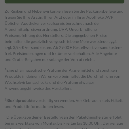
Zu Risiken und Nebenwirkungen lesen Sie die Packungsbeilage und
fragen Sie Ihre Ärztin, Ihren Arzt oder in Ihrer Apotheke. AVP:
Üblicher Apothekenverkaufspreis berechnet nach der
Arzneimittelpreisverordnung. UVP: Unverbindliche
Preisempfehlung des Herstellers. Die angegebenen Preise
beinhalten die gesetzlich vorgeschriebene Mehrwertsteuer, ggf.
zzgl. 3,95 € Versandkosten. Ab 29,00 € Bestell­wert versand­kosten­
frei. Preisänderungen und Irrtümer vorbehalten. Alle Angebote
und Gratis-Beigaben nur solange der Vorrat reicht.
1
Eine pharmazeutische Prüfung der Arzneimittel und sonstigen
Produkte in deinem Warenkorb beinhaltet die Durchführung von
Wechselwirkungschecks und die Prüfung etwaiger
Anwendungshinweise des Herstellers.
2
Biozidprodukte
vorsichtig verwenden. Vor Gebrauch stets Etikett
und Produktinformationen lesen.
3
Die Übergabe deiner Bestellung an den Paketdienstleister erfolgt
bei uns werktags von Montag bis Freitag bis 18:00 Uhr. Der genaue