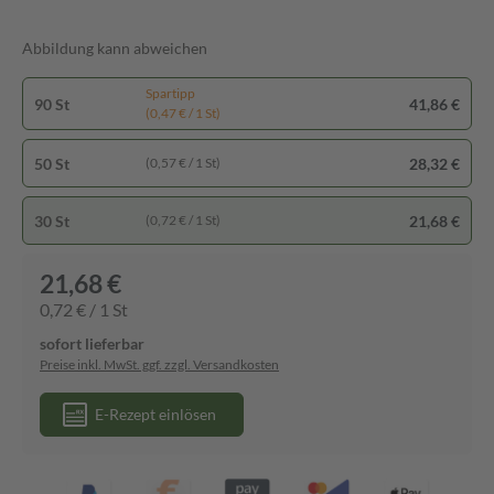
Abbildung kann abweichen
Spartipp
90 St
41,86 €
(0,47 € / 1 St)
50 St
28,32 €
(0,57 € / 1 St)
30 St
21,68 €
(0,72 € / 1 St)
21,68 €
0,72 € / 1 St
sofort lieferbar
Preise inkl. MwSt. ggf. zzgl. Versandkosten
E-Rezept einlösen