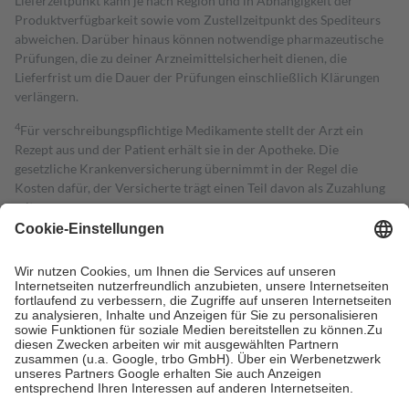
Lieferzeitpunkt kann je nach Region und in Abhängigkeit der
Produktverfügbarkeit sowie vom Zustellzeitpunkt des Spediteurs
abweichen. Darüber hinaus können notwendige pharmazeutische
Prüfungen, die zu deiner Arzneimittelsicherheit dienen, die
Lieferfrist um die Dauer der Prüfungen einschließlich Klärungen
verlängern.
4
Für verschreibungspflichtige Medikamente stellt der Arzt ein
Rezept aus und der Patient erhält sie in der Apotheke. Die
gesetzliche Krankenversicherung übernimmt in der Regel die
Kosten dafür, der Versicherte trägt einen Teil davon als Zuzahlung
mit.
Grundsätzlich leisten Mitglieder Zuzahlungen in Höhe von zehn
Prozent des Abgabepreises,
mindestens
jedoch
fünf Euro
und
höchstens zehn Euro.
Es sind jedoch nie mehr als die tatsächlichen
Kosten der Leistung zu entrichten.
Diese Regeln gelten grundsätzlich auch für Online-Apotheken.
Bei Heilmitteln und häuslicher Krankenpflege beträgt die
Zuzahlung zehn Prozent der Kosten sowie zehn Euro je
Verordnung.
Um das Engagement der Versicherten für ihre eigene Gesundheit zu
stärken und die besondere Stellung der Familie zu unterstützen,