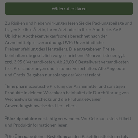
Widerruf erklären
Zu Risiken und Nebenwirkungen lesen Sie die Packungsbeilage und
fragen Sie Ihre Ärztin, Ihren Arzt oder in Ihrer Apotheke. AVP:
Üblicher Apothekenverkaufspreis berechnet nach der
Arzneimittelpreisverordnung. UVP: Unverbindliche
Preisempfehlung des Herstellers. Die angegebenen Preise
beinhalten die gesetzlich vorgeschriebene Mehrwertsteuer, ggf.
zzgl. 3,95 € Versandkosten. Ab 29,00 € Bestell­wert versand­kosten­
frei. Preisänderungen und Irrtümer vorbehalten. Alle Angebote
und Gratis-Beigaben nur solange der Vorrat reicht.
1
Eine pharmazeutische Prüfung der Arzneimittel und sonstigen
Produkte in deinem Warenkorb beinhaltet die Durchführung von
Wechselwirkungschecks und die Prüfung etwaiger
Anwendungshinweise des Herstellers.
2
Biozidprodukte
vorsichtig verwenden. Vor Gebrauch stets Etikett
und Produktinformationen lesen.
3
Die Übergabe deiner Bestellung an den Paketdienstleister erfolgt