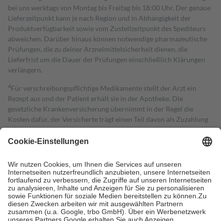
bei uns werktags von Montag bis Freitag bis 18:00 Uhr. Der genaue
Lieferzeitpunkt kann je nach Region und in Abhängigkeit der
Produktverfügbarkeit sowie vom Zustellzeitpunkt des Spediteurs
abweichen. Darüber hinaus können notwendige pharmazeutische
Prüfungen, die zu deiner Arzneimittelsicherheit dienen, die
Lieferfrist um die Dauer der Prüfungen einschließlich Klärungen
verlängern.
4
Für verschreibungspflichtige Medikamente stellt der Arzt ein
Rezept aus und der Patient erhält sie in der Apotheke. Die
gesetzliche Krankenversicherung übernimmt in der Regel die
Kosten dafür, der Versicherte trägt einen Teil davon als Zuzahlung
mit.
Grundsätzlich leisten Mitglieder Zuzahlungen in Höhe von zehn
Prozent des Abgabepreises,
mindestens
jedoch
fünf Euro
und
höchstens zehn Euro.
Es sind jedoch nie mehr als die tatsächlichen
Kosten der Leistung zu entrichten.
Diese Regeln gelten grundsätzlich auch für Online-Apotheken.
Bei Heilmitteln und häuslicher Krankenpflege beträgt die
Zuzahlung zehn Prozent der Kosten sowie zehn Euro je
Verordnung.