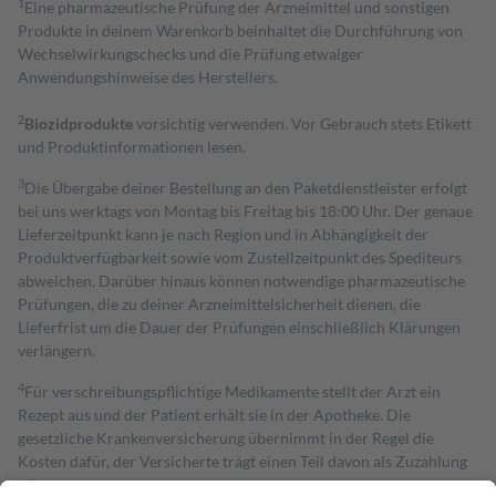
1
Eine pharmazeutische Prüfung der Arzneimittel und sonstigen
Produkte in deinem Warenkorb beinhaltet die Durchführung von
Wechselwirkungschecks und die Prüfung etwaiger
Anwendungshinweise des Herstellers.
2
Biozidprodukte
vorsichtig verwenden. Vor Gebrauch stets Etikett
und Produktinformationen lesen.
3
Die Übergabe deiner Bestellung an den Paketdienstleister erfolgt
bei uns werktags von Montag bis Freitag bis 18:00 Uhr. Der genaue
Lieferzeitpunkt kann je nach Region und in Abhängigkeit der
Produktverfügbarkeit sowie vom Zustellzeitpunkt des Spediteurs
abweichen. Darüber hinaus können notwendige pharmazeutische
Prüfungen, die zu deiner Arzneimittelsicherheit dienen, die
Lieferfrist um die Dauer der Prüfungen einschließlich Klärungen
verlängern.
4
Für verschreibungspflichtige Medikamente stellt der Arzt ein
Rezept aus und der Patient erhält sie in der Apotheke. Die
gesetzliche Krankenversicherung übernimmt in der Regel die
Kosten dafür, der Versicherte trägt einen Teil davon als Zuzahlung
mit.