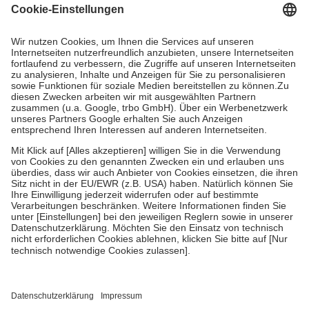
Grundsätzlich leisten Mitglieder Zuzahlungen in Höhe von zehn
Prozent des Abgabepreises,
mindestens
jedoch
fünf Euro
und
höchstens zehn Euro.
Es sind jedoch nie mehr als die tatsächlichen
Kosten der Leistung zu entrichten.
Diese Regeln gelten grundsätzlich auch für Online-Apotheken.
Bei Heilmitteln und häuslicher Krankenpflege beträgt die
Zuzahlung zehn Prozent der Kosten sowie zehn Euro je
Verordnung.
Um das Engagement der Versicherten für ihre eigene Gesundheit zu
stärken und die besondere Stellung der Familie zu unterstützen,
fallen
keine Zuzahlungen
an bei:
• Kindern und Jugendlichen bis zum vollendeten 18. Lebensjahr
mit Ausnahme der Fahrkosten
• Untersuchungen zur Vorsorge und Früherkennung, die von der
GKV getragen werden
• empfohlenen Schutzimpfungen
• Harn- und Blutteststreifen
Wir nutzen Trusted Shops als unabhängigen Dienstleister für die
Einholung von Bewertungen. Trusted Shops hat Maßnahmen
getroffen, um sicherzustellen, dass es sich um echte Bewertungen
handelt. Mehr Informationen findest du hier: