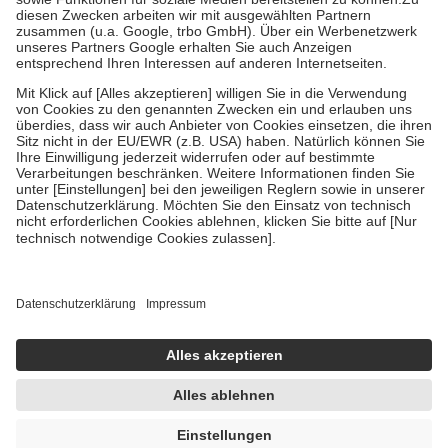
Kosten der Leistung zu entrichten.
Diese Regeln gelten grundsätzlich auch für Online-Apotheken.
Bei Heilmitteln und häuslicher Krankenpflege beträgt die
Zuzahlung zehn Prozent der Kosten sowie zehn Euro je
Verordnung.
Um das Engagement der Versicherten für ihre eigene Gesundheit zu
stärken und die besondere Stellung der Familie zu unterstützen,
fallen
keine Zuzahlungen
an bei:
• Kindern und Jugendlichen bis zum vollendeten 18. Lebensjahr
mit Ausnahme der Fahrkosten
• Untersuchungen zur Vorsorge und Früherkennung, die von der
GKV getragen werden
• empfohlenen Schutzimpfungen
• Harn- und Blutteststreifen
Wir nutzen Trusted Shops als unabhängigen Dienstleister für die
Einholung von Bewertungen. Trusted Shops hat Maßnahmen
getroffen, um sicherzustellen, dass es sich um echte Bewertungen
handelt. Mehr Informationen findest du hier:
https://help.etrusted.com/hc/de/articles/4419944605341