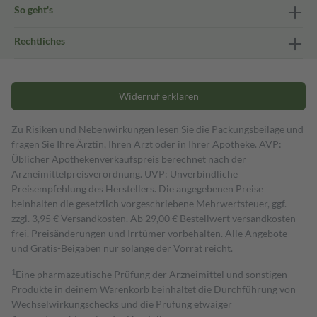
So geht's
Rechtliches
Widerruf erklären
Zu Risiken und Nebenwirkungen lesen Sie die Packungsbeilage und
fragen Sie Ihre Ärztin, Ihren Arzt oder in Ihrer Apotheke. AVP:
Üblicher Apothekenverkaufspreis berechnet nach der
Arzneimittelpreisverordnung. UVP: Unverbindliche
Preisempfehlung des Herstellers. Die angegebenen Preise
beinhalten die gesetzlich vorgeschriebene Mehrwertsteuer, ggf.
zzgl. 3,95 € Versandkosten. Ab 29,00 € Bestell­wert versand­kosten­
frei. Preisänderungen und Irrtümer vorbehalten. Alle Angebote
und Gratis-Beigaben nur solange der Vorrat reicht.
1
Eine pharmazeutische Prüfung der Arzneimittel und sonstigen
Produkte in deinem Warenkorb beinhaltet die Durchführung von
Wechselwirkungschecks und die Prüfung etwaiger