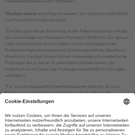
Anwendungshinweise des Herstellers.
2
Biozidprodukte
vorsichtig verwenden. Vor Gebrauch stets Etikett
und Produktinformationen lesen.
3
Die Übergabe deiner Bestellung an den Paketdienstleister erfolgt
bei uns werktags von Montag bis Freitag bis 18:00 Uhr. Der genaue
Lieferzeitpunkt kann je nach Region und in Abhängigkeit der
Produktverfügbarkeit sowie vom Zustellzeitpunkt des Spediteurs
abweichen. Darüber hinaus können notwendige pharmazeutische
Prüfungen, die zu deiner Arzneimittelsicherheit dienen, die
Lieferfrist um die Dauer der Prüfungen einschließlich Klärungen
verlängern.
4
Für verschreibungspflichtige Medikamente stellt der Arzt ein
Rezept aus und der Patient erhält sie in der Apotheke. Die
gesetzliche Krankenversicherung übernimmt in der Regel die
Kosten dafür, der Versicherte trägt einen Teil davon als Zuzahlung
mit.
Grundsätzlich leisten Mitglieder Zuzahlungen in Höhe von zehn
Prozent des Abgabepreises,
mindestens
jedoch
fünf Euro
und
höchstens zehn Euro.
Es sind jedoch nie mehr als die tatsächlichen