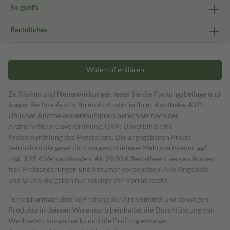
So geht's
Rechtliches
Widerruf erklären
Zu Risiken und Nebenwirkungen lesen Sie die Packungsbeilage und
fragen Sie Ihre Ärztin, Ihren Arzt oder in Ihrer Apotheke. AVP:
Üblicher Apothekenverkaufspreis berechnet nach der
Arzneimittelpreisverordnung. UVP: Unverbindliche
Preisempfehlung des Herstellers. Die angegebenen Preise
beinhalten die gesetzlich vorgeschriebene Mehrwertsteuer, ggf.
zzgl. 3,95 € Versandkosten. Ab 29,00 € Bestell­wert versand­kosten­
frei. Preisänderungen und Irrtümer vorbehalten. Alle Angebote
und Gratis-Beigaben nur solange der Vorrat reicht.
1
Eine pharmazeutische Prüfung der Arzneimittel und sonstigen
Produkte in deinem Warenkorb beinhaltet die Durchführung von
Wechselwirkungschecks und die Prüfung etwaiger