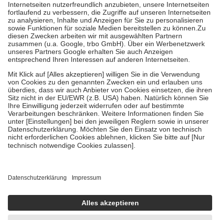
Kosten der Leistung zu entrichten.
Diese Regeln gelten grundsätzlich auch für Online-Apotheken.
Bei Heilmitteln und häuslicher Krankenpflege beträgt die
Zuzahlung zehn Prozent der Kosten sowie zehn Euro je
Verordnung.
Um das Engagement der Versicherten für ihre eigene Gesundheit zu
stärken und die besondere Stellung der Familie zu unterstützen,
fallen
keine Zuzahlungen
an bei:
• Kindern und Jugendlichen bis zum vollendeten 18. Lebensjahr
mit Ausnahme der Fahrkosten
• Untersuchungen zur Vorsorge und Früherkennung, die von der
GKV getragen werden
• empfohlenen Schutzimpfungen
• Harn- und Blutteststreifen
Wir nutzen Trusted Shops als unabhängigen Dienstleister für die
Einholung von Bewertungen. Trusted Shops hat Maßnahmen
getroffen, um sicherzustellen, dass es sich um echte Bewertungen
handelt. Mehr Informationen findest du hier:
https://help.etrusted.com/hc/de/articles/4419944605341
Einige Bilder und Inhalte wurden unter Zuhilfenahme künstlicher