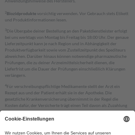
Anwendungshinweise des Herstellers.
2
Biozidprodukte
vorsichtig verwenden. Vor Gebrauch stets Etikett
und Produktinformationen lesen.
3
Die Übergabe deiner Bestellung an den Paketdienstleister erfolgt
bei uns werktags von Montag bis Freitag bis 18:00 Uhr. Der genaue
Lieferzeitpunkt kann je nach Region und in Abhängigkeit der
Produktverfügbarkeit sowie vom Zustellzeitpunkt des Spediteurs
abweichen. Darüber hinaus können notwendige pharmazeutische
Prüfungen, die zu deiner Arzneimittelsicherheit dienen, die
Lieferfrist um die Dauer der Prüfungen einschließlich Klärungen
verlängern.
4
Für verschreibungspflichtige Medikamente stellt der Arzt ein
Rezept aus und der Patient erhält sie in der Apotheke. Die
gesetzliche Krankenversicherung übernimmt in der Regel die
Kosten dafür, der Versicherte trägt einen Teil davon als Zuzahlung
mit.
Grundsätzlich leisten Mitglieder Zuzahlungen in Höhe von zehn
Prozent des Abgabepreises,
mindestens
jedoch
fünf Euro
und
höchstens zehn Euro.
Es sind jedoch nie mehr als die tatsächlichen