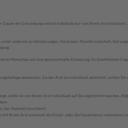
r Dauer der Erkrankung und wird deshalb nur von Ihrem Arzt bestimmt.
 unter anderem zu Sehstörungen, Herzrasen, Mundtrockenheit, Störunge
ndung.
d älteren Menschen auf eine gewissenhafte Dosierung. Im Zweifelsfalle f
gsbeilage abweichen. Da der Arzt sie individuell abstimmt, sollten Si
gt, sollte sie von Ihrem Arzt individuell auf Sie abgestimmt werden. A
ann
or der Mahlzeit (nüchtern)
 mit Ihrem Arzt eventuell die Einzel- oder die Gesamtdosis reduzieren 