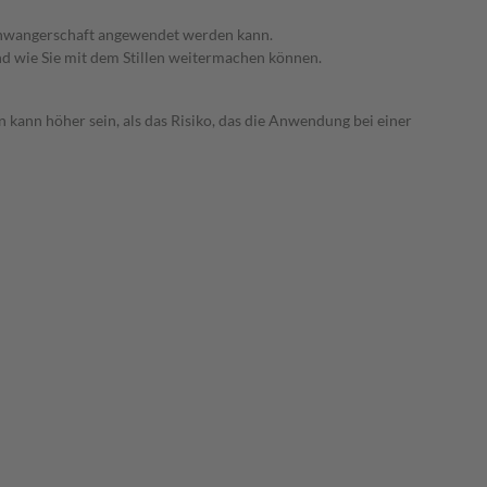
 Schwangerschaft angewendet werden kann.
nd wie Sie mit dem Stillen weitermachen können.
 kann höher sein, als das Risiko, das die Anwendung bei einer