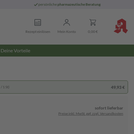
persönliche
pharmazeutische Beratung
Rezept einlösen
Mein Konto
0,00 €
Deine Vorteile
49,93 €
/ 1 St)
sofort lieferbar
Preise inkl. MwSt. ggf. zzgl. Versandkosten