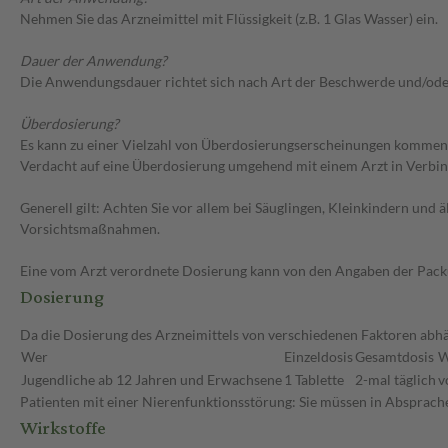
Nehmen Sie das Arzneimittel mit Flüssigkeit (z.B. 1 Glas Wasser) ein.
Dauer der Anwendung?
Die Anwendungsdauer richtet sich nach Art der Beschwerde und/ode
Überdosierung?
Es kann zu einer Vielzahl von Überdosierungserscheinungen kommen,
Verdacht auf eine Überdosierung umgehend mit einem Arzt in Verbi
Generell gilt: Achten Sie vor allem bei Säuglingen, Kleinkindern un
Vorsichtsmaßnahmen.
Eine vom Arzt verordnete Dosierung kann von den Angaben der Packun
Dosierung
Da die Dosierung des Arzneimittels von verschiedenen Faktoren abhän
Wer
Einzeldosis
Gesamtdosis
W
Jugendliche ab 12 Jahren und Erwachsene
1 Tablette
2-mal täglich
v
Patienten mit einer Nierenfunktionsstörung: Sie müssen in Absprache
Wirkstoffe