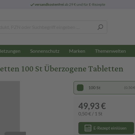
versandkostenfrei
ab 29 € und für E-Rezepte
letzungen
Sonnenschutz
Marken
Themenwelten
tten 100 St Überzogene Tabletten
100 St
(0,50 € 
49,93 €
0,50 € / 1 St
E-Rezept einlösen