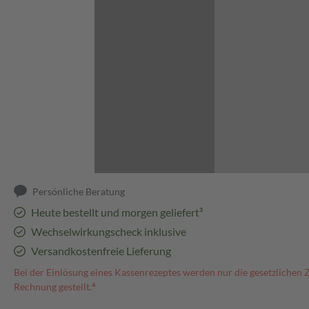
Abbildung kann abweichen
Persönliche Beratung
Heute bestellt und morgen geliefert³
Wechselwirkungscheck inklusive
Versandkostenfreie Lieferung
Bei der Einlösung eines Kassenrezeptes werden nur die gesetzlichen 
Rechnung gestellt.⁴