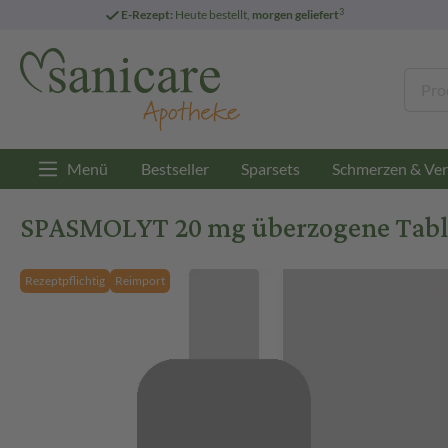
3
E-Rezept:
Heute bestellt,
morgen geliefert
Menü
Bestseller
Sparsets
Schmerzen & Ver
SPASMOLYT 20 mg überzogene Table
Rezeptpflichtig
Reimport