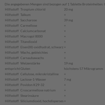
Die angegebenen Mengen sind bezogen auf 1 Tablette Broteinheiten: 
Hilfsstoff
Trospium chlorid
20 mg
Hilfsstoff
Talkum
+
Hilfsstoff
Saccharose
39 mg
Hilfsstoff
Carmellose
+
Hilfsstoff
Calciumcarbonat
+
Hilfsstoff
Macrogol 8000
+
Hilfsstoff
Titandioxid
+
Hilfsstoff
Eisen(III)-oxidhydrat, schwarz
+
Hilfsstoff
Wachs, gebleichtes
+
Hilfsstoff
Carnaubawachs
+
Hilfsstoff
Weizenstärke
19 mg
entspricht
Gluten
höchstens 57 Mikrogramm
Hilfsstoff
Cellulose, mikrokristalline
+
Hilfsstoff
Lactose-1-Wasser
7 mg
Hilfsstoff
Povidon K29-32
+
Hilfsstoff
Croscarmellose natrium
+
Hilfsstoff
Stearinsäure
+
Hilfsstoff
Siliciumdioxid, hochdisperses
+